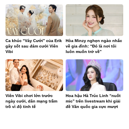
năm?
Ca khúc “Váy Cưới” của Erik
Hòa Minzy nghẹn ngào nhắc
gây sốt sau đám cưới Viên
về gia đình: “Đó là nơi tôi
Vibi
luôn muốn trở về”
Viên Vibi chơi lớn trước
Hoa hậu Hà Trúc Linh “nuốt
ngày cưới, dân mạng trầm
mic” trên livestream khi giải
trồ vì độ tinh tế
đề Văn quốc gia cực mượt