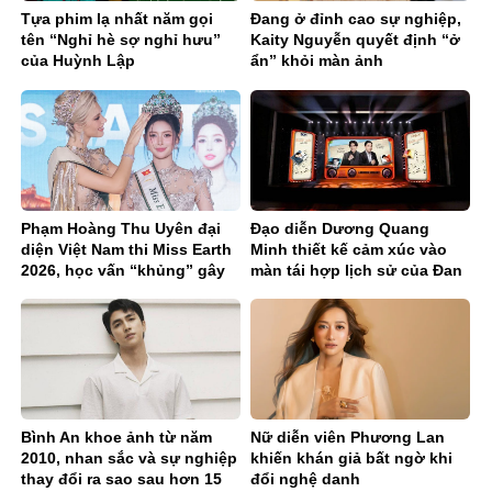
Tựa phim lạ nhất năm gọi
Đang ở đỉnh cao sự nghiệp,
tên “Nghỉ hè sợ nghỉ hưu”
Kaity Nguyễn quyết định “ở
của Huỳnh Lập
ẩn” khỏi màn ảnh
Phạm Hoàng Thu Uyên đại
Đạo diễn Dương Quang
diện Việt Nam thi Miss Earth
Minh thiết kế cảm xúc vào
2026, học vấn “khủng” gây
màn tái hợp lịch sử của Đan
chú ý
Trường & Lam Trường
Bình An khoe ảnh từ năm
Nữ diễn viên Phương Lan
2010, nhan sắc và sự nghiệp
khiến khán giả bất ngờ khi
thay đổi ra sao sau hơn 15
đổi nghệ danh