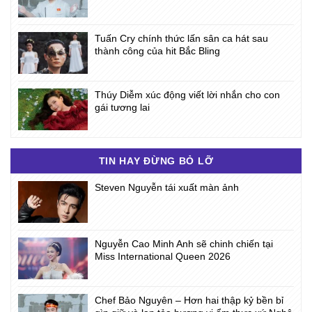
Tuấn Cry chính thức lấn sân ca hát sau
thành công của hit Bắc Bling
Thúy Diễm xúc động viết lời nhắn cho con
gái tương lai
TIN HAY ĐỪNG BỎ LỠ
Steven Nguyễn tái xuất màn ảnh
Nguyễn Cao Minh Anh sẽ chinh chiến tại
Miss International Queen 2026
Chef Bảo Nguyên – Hơn hai thập kỷ bền bỉ