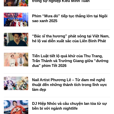
trong sự nghiệp Kiều Minh Tuấn
Phim “Mưa đỏ” tiếp tục thắng lớn tại Ngôi
sao xanh 2025
“Bác sĩ tha hương” phát sóng tại Việt Nam,
hé lộ vai diễn xuất sắc của Liên Bỉnh Phát
Tiến Luật tiết lộ quá khứ của Thu Trang,
Trấn Thành và Trường Giang giữa “đường
đua” phim Tết 2026
Nail Artist Phương Lê – Từ đam mê nghệ
thuật đến những thành tích trong lĩnh vực
làm đẹp
DJ Hiệp Nhóc và câu chuyện lan tỏa từ sự
bền bỉ với ngành nightlife