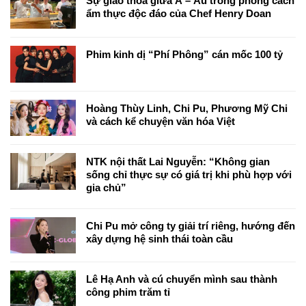
Sự giao thoa giữa Á – Âu trong phong cách
ẩm thực độc đáo của Chef Henry Doan
Phim kinh dị “Phí Phông” cán mốc 100 tỷ
Hoàng Thùy Linh, Chi Pu, Phương Mỹ Chi
và cách kể chuyện văn hóa Việt
NTK nội thất Lai Nguyễn: “Không gian
sống chỉ thực sự có giá trị khi phù hợp với
gia chủ”
Chi Pu mở công ty giải trí riêng, hướng đến
xây dựng hệ sinh thái toàn cầu
Lê Hạ Anh và cú chuyển mình sau thành
công phim trăm tỉ