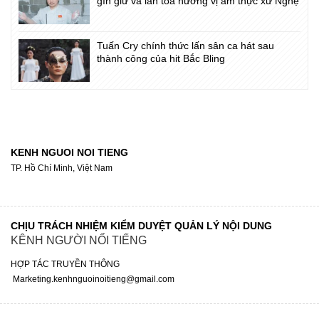
gìn giữ và lan tỏa hương vị ẩm thực xứ Nghệ
Tuấn Cry chính thức lấn sân ca hát sau
thành công của hit Bắc Bling
KENH NGUOI NOI TIENG
TP. Hồ Chí Minh, Việt Nam
CHỊU TRÁCH NHIỆM KIỂM DUYỆT QUẢN LÝ NỘI DUNG
KÊNH NGƯỜI NỔI TIẾNG
HỢP TÁC TRUYỀN THÔNG
Marketing.kenhnguoinoitieng@gmail.com