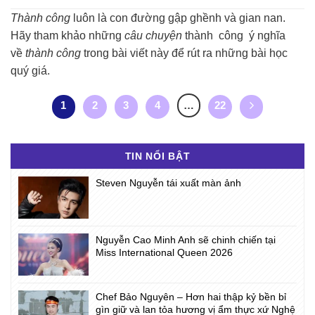
Thành công
luôn là con đường gập ghềnh và gian nan.
Hãy tham khảo những
câu chuyện
thành công ý nghĩa
về
thành công
trong bài viết này để rút ra những bài học
quý giá.
1
2
3
4
…
22
TIN NỔI BẬT
Steven Nguyễn tái xuất màn ảnh
Nguyễn Cao Minh Anh sẽ chinh chiến tại
Miss International Queen 2026
Chef Bảo Nguyên – Hơn hai thập kỷ bền bỉ
gìn giữ và lan tỏa hương vị ẩm thực xứ Nghệ