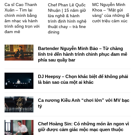
Ca sĩ Cao Thanh
MC Nguyễn Minh
Chef Phan Lê Quốc
Xuân – Tìm lại
Khoa – “Mặt gửi
Nhuận | 15 năm giữ
chính mình bằng
vàng” của những lễ
lửa nghề & hành
âm nhạc và hành
cưới triệu cảm xúc
trình định hình nghệ
trình sống trọn với
thuật chay – trà fine
đam mê
dining
Bartender Nguyễn Minh Bảo – Từ chàng
lính trẻ đến hành trình chinh phục đam mê
phía sau quầy bar
DJ Heepsy – Chọn khác biệt để không phải
là bản sao của một ai khác
Ca nương Kiều Anh “chơi lớn” với MV bạc
tỷ
Chef Hoàng Sin: Có những món ăn ngon vì
giữ được cảm giác mộc mạc quen thuộc