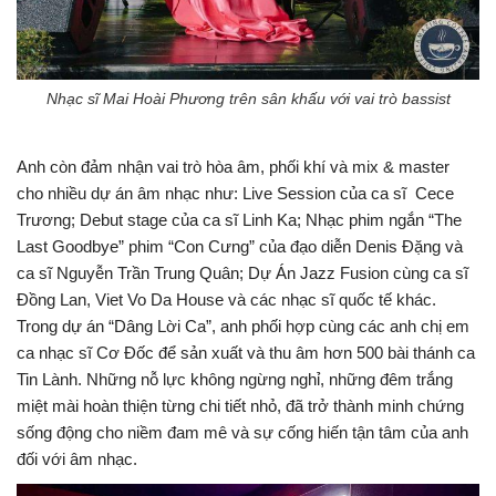
Nhạc sĩ Mai Hoài Phương trên sân khấu với vai trò bassist
Anh còn đảm nhận vai trò hòa âm, phối khí và mix & master
cho nhiều dự án âm nhạc như: Live Session của ca sĩ Cece
Trương; Debut stage của ca sĩ Linh Ka; Nhạc phim ngắn “The
Last Goodbye” phim “Con Cưng” của đạo diễn Denis Đặng và
ca sĩ Nguyễn Trần Trung Quân; Dự Án Jazz Fusion cùng ca sĩ
Đồng Lan, Viet Vo Da House và các nhạc sĩ quốc tế khác.
Trong dự án “Dâng Lời Ca”, anh phối hợp cùng các anh chị em
ca nhạc sĩ Cơ Đốc để sản xuất và thu âm hơn 500 bài thánh ca
Tin Lành. Những nỗ lực không ngừng nghỉ, những đêm trắng
miệt mài hoàn thiện từng chi tiết nhỏ, đã trở thành minh chứng
sống động cho niềm đam mê và sự cống hiến tận tâm của anh
đối với âm nhạc.