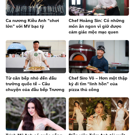
Ca nương Kiều Anh “chơi
Chef Hoàng Sin: Có những
lớn” với MV bạc tỷ
món ăn ngon vì giữ được
cảm giác mộc mạc quen
thuộc
Từ căn bếp nhỏ đến đấu
Chef Siro Võ – Hơn một thập
trường quốc tế – Câu
kỷ đi tìm “linh hồn” của
chuyện của đầu bếp Trương
pizza thủ công
Quốc Quyền