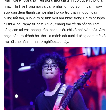
Mai Hoài Phương lớn lên trong một gia đình có truyền thống âm
nhạc. Hình ảnh ông nội và ba, là những mục sư Tin Lành, say
sưa đàn đệm thánh ca nơi nhà thờ đã trở thành nguồn cảm
hứng bất tận, nuôi dưỡng tình yêu âm nhạc trong Phương ngay
từ thuở bé. Ngay từ năm 7 tuổi, chàng trai trẻ đã bắt đầu cất
tiếng đàn tại các phong trào thanh thiếu nhi và nhà văn hóa. Âm
nhạc dần trở thành hơi thở, là mảnh đất nuôi dưỡng đam mê và
mở lối cho hành trình sự nghiệp sau này.