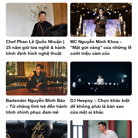
Nghệ
đam mê
Chef Phan Lê Quốc Nhuận |
MC Nguyễn Minh Khoa –
15 năm giữ lửa nghề & hành
“Mặt gửi vàng” của những lễ
trình định hình nghệ thuật
cưới triệu cảm xúc
chay – trà fine dining
Bartender Nguyễn Minh Bảo
DJ Heepsy – Chọn khác biệt
– Từ chàng lính trẻ đến hành
để không phải là bản sao
trình chinh phục đam mê
của một ai khác
phía sau quầy bar