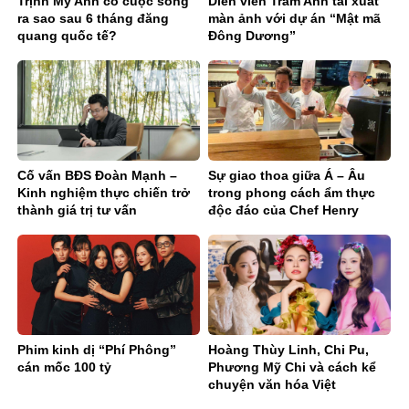
Trịnh Mỹ Anh có cuộc sống
Diễn viên Trâm Anh tái xuất
ra sao sau 6 tháng đăng
màn ảnh với dự án “Mật mã
quang quốc tế?
Đông Dương”
Cố vấn BĐS Đoàn Mạnh –
Sự giao thoa giữa Á – Âu
Kinh nghiệm thực chiến trở
trong phong cách ẩm thực
thành giá trị tư vấn
độc đáo của Chef Henry
Doan
Phim kinh dị “Phí Phông”
Hoàng Thùy Linh, Chi Pu,
cán mốc 100 tỷ
Phương Mỹ Chi và cách kể
chuyện văn hóa Việt