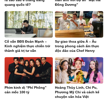
ra sao sau 6 tháng đăng
màn ảnh với dự án “Mật mã
quang quốc tế?
Đông Dương”
Cố vấn BĐS Đoàn Mạnh –
Sự giao thoa giữa Á – Âu
Kinh nghiệm thực chiến trở
trong phong cách ẩm thực
thành giá trị tư vấn
độc đáo của Chef Henry
Doan
Phim kinh dị “Phí Phông”
Hoàng Thùy Linh, Chi Pu,
cán mốc 100 tỷ
Phương Mỹ Chi và cách kể
chuyện văn hóa Việt