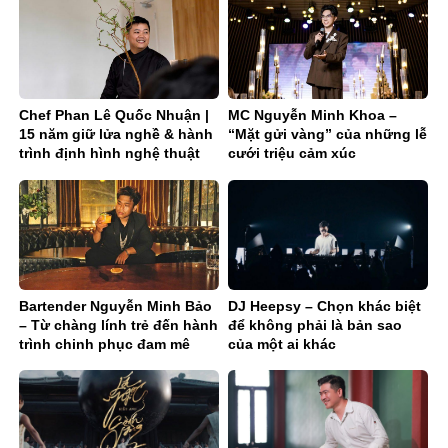
Chef Phan Lê Quốc Nhuận |
MC Nguyễn Minh Khoa –
15 năm giữ lửa nghề & hành
“Mặt gửi vàng” của những lễ
trình định hình nghệ thuật
cưới triệu cảm xúc
chay – trà fine dining
Bartender Nguyễn Minh Bảo
DJ Heepsy – Chọn khác biệt
– Từ chàng lính trẻ đến hành
để không phải là bản sao
trình chinh phục đam mê
của một ai khác
phía sau quầy bar