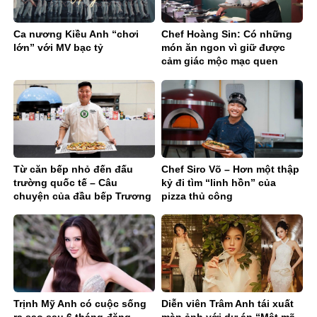
Ca nương Kiều Anh “chơi
Chef Hoàng Sin: Có những
lớn” với MV bạc tỷ
món ăn ngon vì giữ được
cảm giác mộc mạc quen
thuộc
Từ căn bếp nhỏ đến đấu
Chef Siro Võ – Hơn một thập
trường quốc tế – Câu
kỷ đi tìm “linh hồn” của
chuyện của đầu bếp Trương
pizza thủ công
Quốc Quyền
Trịnh Mỹ Anh có cuộc sống
Diễn viên Trâm Anh tái xuất