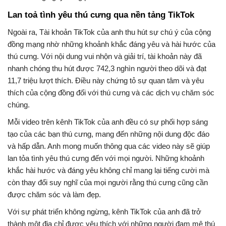
Lan toả tình yêu thú cưng qua nền tảng TikTok
Ngoài ra, Tài khoản TikTok của anh thu hút sự chú ý của cộng
đồng mạng nhờ những khoảnh khắc đáng yêu và hài hước của
thú cưng. Với nội dung vui nhộn và giải trí, tài khoản này đã
nhanh chóng thu hút được 742,3 nghìn người theo dõi và đạt
11,7 triệu lượt thích. Điều này chứng tỏ sự quan tâm và yêu
thích của cộng đồng đối với thú cưng và các dịch vụ chăm sóc
chúng.
Mỗi video trên kênh TikTok của anh đều có sự phối hợp sáng
tạo của các bạn thú cưng, mang đến những nội dung độc đáo
và hấp dẫn. Anh mong muốn thông qua các video này sẽ giúp
lan tỏa tình yêu thú cưng đến với mọi người. Những khoảnh
khắc hài hước và đáng yêu không chỉ mang lại tiếng cười mà
còn thay đổi suy nghĩ của mọi người rằng thú cưng cũng cần
được chăm sóc và làm đẹp.
Với sự phát triển không ngừng, kênh TikTok của anh đã trở
thành một địa chỉ được yêu thích với những người đam mê thú