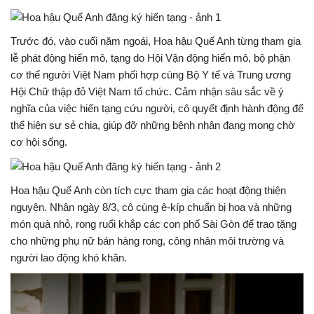
Trước đó, vào cuối năm ngoái, Hoa hậu Quế Anh từng tham gia
lễ phát động hiến mô, tạng do Hội Vận động hiến mô, bộ phận
cơ thể người Việt Nam phối hợp cùng Bộ Y tế và Trung ương
Hội Chữ thập đỏ Việt Nam tổ chức. Cảm nhận sâu sắc về ý
nghĩa của việc hiến tạng cứu người, cô quyết định hành động để
thể hiện sự sẻ chia, giúp đỡ những bệnh nhân đang mong chờ
cơ hội sống.
Hoa hậu Quế Anh còn tích cực tham gia các hoạt động thiện
nguyện. Nhân ngày 8/3, cô cùng ê-kíp chuẩn bị hoa và những
món quà nhỏ, rong ruổi khắp các con phố Sài Gòn để trao tặng
cho những phụ nữ bán hàng rong, công nhân môi trường và
người lao động khó khăn.