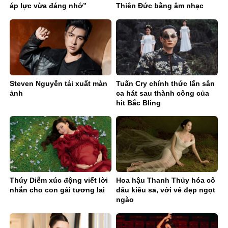
áp lực vừa đáng nhớ”
Thiên Đức bằng âm nhạc
điện tử
Steven Nguyễn tái xuất màn
Tuấn Cry chính thức lấn sân
ảnh
ca hát sau thành công của
hit Bắc Bling
Thúy Diễm xúc động viết lời
Hoa hậu Thanh Thủy hóa cô
nhắn cho con gái tương lai
dâu kiêu sa, với vẻ đẹp ngọt
ngào