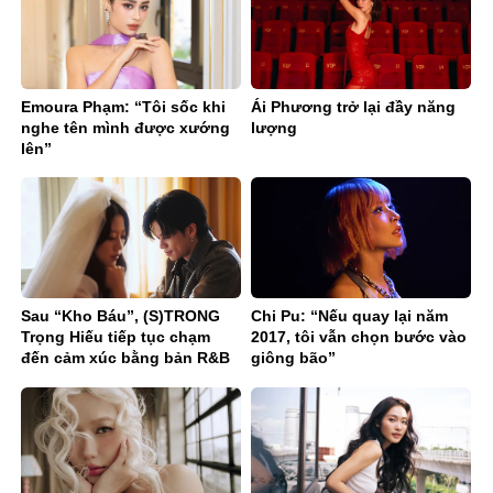
Emoura Phạm: “Tôi sốc khi
Ái Phương trở lại đầy năng
nghe tên mình được xướng
lượng
lên”
Sau “Kho Báu”, (S)TRONG
Chi Pu: “Nếu quay lại năm
Trọng Hiếu tiếp tục chạm
2017, tôi vẫn chọn bước vào
đến cảm xúc bằng bản R&B
giông bão”
Ballad sâu lắng