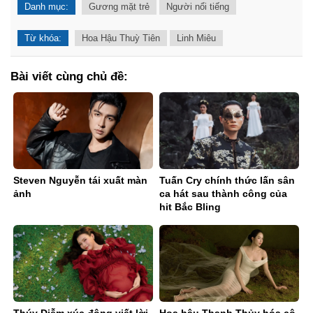
Danh mục:
Gương mặt trẻ
Người nổi tiếng
Từ khóa:
Hoa Hậu Thuỳ Tiên
Linh Miêu
Bài viết cùng chủ đề:
Steven Nguyễn tái xuất màn
Tuấn Cry chính thức lấn sân
ảnh
ca hát sau thành công của
hit Bắc Bling