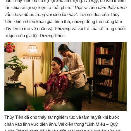
hậu Thùy Tiên đã có sự lột xác ấn tượng. Dù vậy, cô vẫn khiêm
tốn chia sẻ tại sự kiện ra mắt phim:
“Thật ra Tiên cảm thấy mình
vẫn chưa đủ ác trong vai diễn lần này”.
Lời nói đùa của Thùy
Tiên khiến nhiều khán giả thích thú, nhưng đồng thời cũng làm
dấy lên tò mò về nhân vật Phượng và vai trò của cô trong chuỗi
bi kịch của gia tộc Dương Phúc.
Thùy Tiên đã cho thấy sự nghiêm túc và tâm huyết khi bước
chân vào lĩnh vực điện ảnh. Vai diễn trong “Linh Miêu – Quỷ