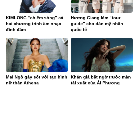
KIMLONG “chiếm sóng” cả
Hương Giang làm “tour
hai chương trình âm nhạc
guide” cho dàn mỹ nhân
đình đám
quốc tế
Mai Ngô gây sốt với tạo hình
Khán giả bất ngờ trước màn
nữ thần Athena
tái xuất của Ái Phương