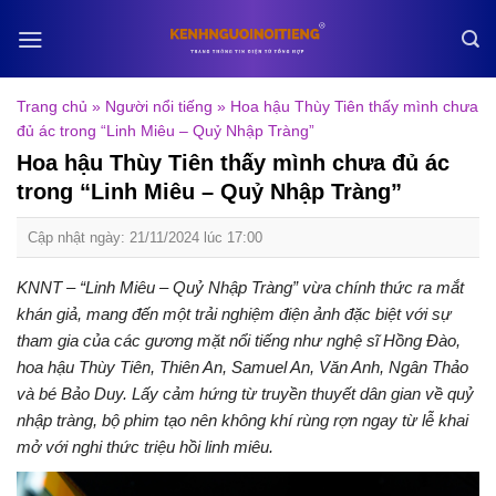
Skip
to
content
Trang chủ
»
Người nổi tiếng
»
Hoa hậu Thùy Tiên thấy mình chưa
đủ ác trong “Linh Miêu – Quỷ Nhập Tràng”
Hoa hậu Thùy Tiên thấy mình chưa đủ ác
trong “Linh Miêu – Quỷ Nhập Tràng”
Cập nhật ngày: 21/11/2024 lúc 17:00
KNNT – “Linh Miêu – Quỷ Nhập Tràng” vừa chính thức ra mắt
khán giả, mang đến một trải nghiệm điện ảnh đặc biệt với sự
tham gia của các gương mặt nổi tiếng như nghệ sĩ Hồng Đào,
hoa hậu Thùy Tiên, Thiên An, Samuel An, Văn Anh, Ngân Thảo
và bé Bảo Duy. Lấy cảm hứng từ truyền thuyết dân gian về quỷ
nhập tràng, bộ phim tạo nên không khí rùng rợn ngay từ lễ khai
mở với nghi thức triệu hồi linh miêu.