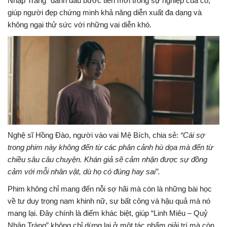
Nhập Tràng” đánh dấu bước tiến mới trong sự nghiệp của cô,
giúp người đẹp chứng minh khả năng diễn xuất đa dạng và
không ngại thử sức với những vai diễn khó.
Nghệ sĩ Hồng Đào, người vào vai Mệ Bích, chia sẻ:
“Cái sợ
trong phim này không đến từ các phân cảnh hù dọa mà đến từ
chiều sâu câu chuyện. Khán giả sẽ cảm nhận được sự đồng
cảm với mỗi nhân vật, dù họ có đúng hay sai”.
Phim không chỉ mang đến nỗi sợ hãi mà còn là những bài học
về tư duy trọng nam khinh nữ, sự bất công và hậu quả mà nó
mang lại. Đây chính là điểm khác biệt, giúp “Linh Miêu – Quỷ
Nhập Tràng” không chỉ dừng lại ở một tác phẩm giải trí mà còn