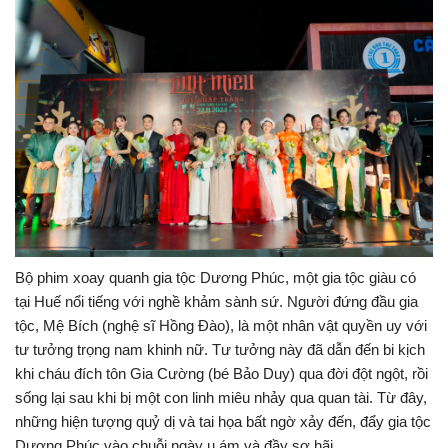
Bộ phim xoay quanh gia tộc Dương Phúc, một gia tộc giàu có
tại Huế nổi tiếng với nghề khảm sành sứ. Người đứng đầu gia
tộc, Mệ Bích (nghệ sĩ Hồng Đào), là một nhân vật quyền uy với
tư tưởng trọng nam khinh nữ. Tư tưởng này đã dẫn đến bi kịch
khi cháu đích tôn Gia Cường (bé Bảo Duy) qua đời đột ngột, rồi
sống lại sau khi bị một con linh miêu nhảy qua quan tài. Từ đây,
những hiện tượng quỷ dị và tai họa bất ngờ xảy đến, đẩy gia tộc
Dương Phúc vào chuỗi ngày u ám và đầy sợ hãi.