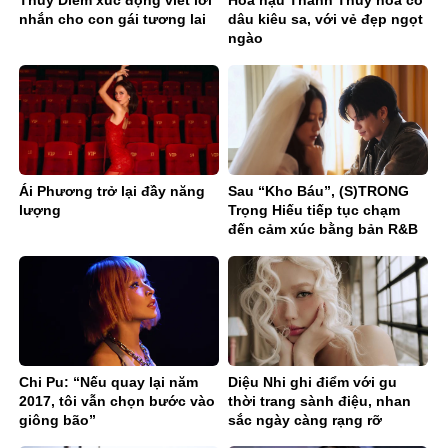
Thúy Diễm xúc động viết lời
Hoa hậu Thanh Thủy hóa cô
nhắn cho con gái tương lai
dâu kiêu sa, với vẻ đẹp ngọt
ngào
Ái Phương trở lại đầy năng
Sau “Kho Báu”, (S)TRONG
lượng
Trọng Hiếu tiếp tục chạm
đến cảm xúc bằng bản R&B
Ballad sâu lắng
Chi Pu: “Nếu quay lại năm
Diệu Nhi ghi điểm với gu
2017, tôi vẫn chọn bước vào
thời trang sành điệu, nhan
giông bão”
sắc ngày càng rạng rỡ