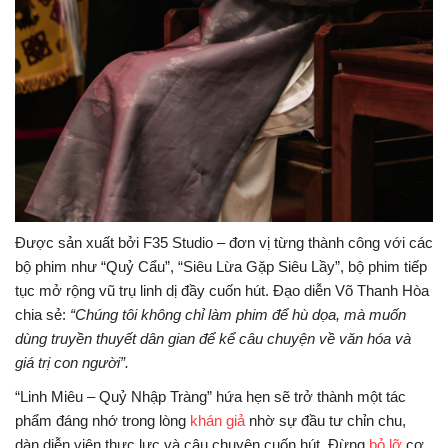
Được sản xuất bởi F35 Studio – đơn vị từng thành công với các
bộ phim như “Quỷ Cẩu”, “Siêu Lừa Gặp Siêu Lầy”, bộ phim tiếp
tục mở rộng vũ trụ linh dị đầy cuốn hút. Đạo diễn Võ Thanh Hòa
chia sẻ:
“Chúng tôi không chỉ làm phim để hù dọa, mà muốn
dùng truyền thuyết dân gian để kể câu chuyện về văn hóa và
giá trị con người”.
“Linh Miêu – Quỷ Nhập Tràng” hứa hẹn sẽ trở thành một tác
phẩm đáng nhớ trong lòng
khán giả
nhờ sự đầu tư chỉn chu,
dàn diễn viên thực lực và câu chuyện cuốn hút. Đừng
bỏ lỡ
cơ