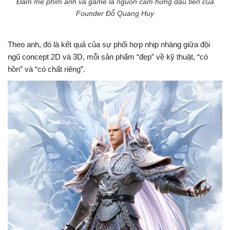
Đam mê phim ảnh và game là nguồn cảm hứng đầu tiên của
Founder Đỗ Quang Huy
Theo anh, đó là kết quả của sự phối hợp nhịp nhàng giữa đội
ngũ concept 2D và 3D, mỗi sản phẩm “đẹp” về kỹ thuật, “có
hồn” và “có chất riêng”.