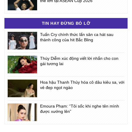
thế lớn tại ASEAN Cup 2026
TIN HAY ĐỪNG BỎ LỠ
Tuấn Cry chính thức lấn sân ca hát sau
thành công của hit Bắc Bling
Thúy Diễm xúc động viết lời nhắn cho con
gái tương lai
Hoa hậu Thanh Thủy hóa cô dâu kiêu sa, với
vẻ đẹp ngọt ngào
Emoura Phạm: “Tôi sốc khi nghe tên mình
được xướng lên”