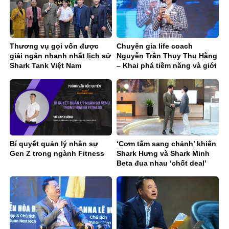
Thương vụ gọi vốn được
Chuyên gia life coach
giải ngân nhanh nhất lịch sử
Nguyễn Trần Thụy Thu Hằng
Shark Tank Việt Nam
– Khai phá tiềm năng và giới
hạn bên trong bạn
Bí quyết quản lý nhân sự
‘Cơm tấm sang chảnh’ khiến
Gen Z trong ngành Fitness
Shark Hưng và Shark Minh
Beta đua nhau ‘chốt deal’