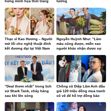
hứng minh họa thời trang
tưởng
của thế hệ Gen Z
Thạc sĩ Kao Hương – Người
Nguyễn Huỳnh Như: “Làm
mở lối cho nghệ thuật đính
màu cũng được, miễn sao
kết đương đại tại Việt Nam
người khác nhận được sự
hỗ trợ thật sự”
“Deal thơm nhất” trong lịch
Chồng cũ Diệp Lâm Anh đấu
sử Shark Tank, cháy hàng
giá 120 triệu đồng mua tranh
sau khi lên sóng
cô vẽ để hỗ trợ đồng bào
miền Bắc