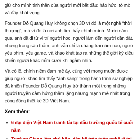
giữ cho mình tinh thần của người mới bắt đầu: háo hức, tò mò
và đầy khát vọng.
Founder Đỗ Quang Huy không chọn 3D vì đó là một nghề “thời
thượng”, mà vì đó là nơi anh tìm thấy chính mình. Mười năm
qua, anh đã đi từ vị trí người học, người làm đến người dẫn dắt,
nhưng trong sâu thẳm, anh vẫn chỉ là chàng trai năm nào, người
yêu phim, yêu game, và khao khát tạo ra những thế giới kỳ diệu
khiến người khác mỉm cười khi ngắm nhìn.
Và có lẽ, chính niềm đam mê ấy, cùng với mong muốn được
giúp người khác tìm thấy “ánh sáng” trong hành trình sự nghiệp
đã khiến Founder Đỗ Quang Huy trở thành một trong những
người truyền cảm hứng thầm lặng nhưng mạnh mẽ nhất trong
cộng đồng thiết kế 3D Việt Nam.
Xem thêm:
6 đại diện Việt Nam tranh tài tại đấu trường quốc tế cuối
năm
Trường Giang làm chủ hôn, dàn bê tráp toàn nghệ sĩ tại