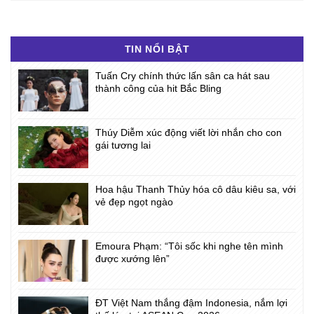
TIN NỔI BẬT
Tuấn Cry chính thức lấn sân ca hát sau
thành công của hit Bắc Bling
Thúy Diễm xúc động viết lời nhắn cho con
gái tương lai
Hoa hậu Thanh Thủy hóa cô dâu kiêu sa, với
vẻ đẹp ngọt ngào
Emoura Phạm: “Tôi sốc khi nghe tên mình
được xướng lên”
ĐT Việt Nam thắng đậm Indonesia, nắm lợi