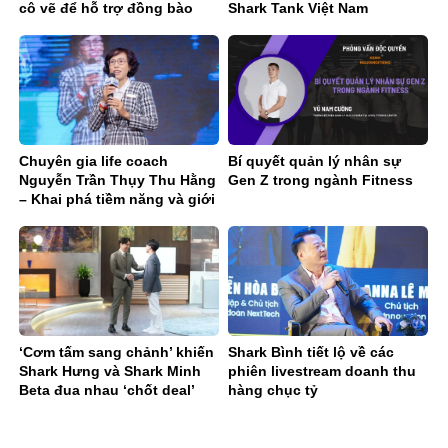
cô vẽ để hỗ trợ đồng bào
Shark Tank Việt Nam
miền Bắc
Chuyên gia life coach
Bí quyết quản lý nhân sự
Nguyễn Trần Thụy Thu Hằng
Gen Z trong ngành Fitness
– Khai phá tiềm năng và giới
hạn bên trong bạn
‘Cơm tấm sang chảnh’ khiến
Shark Bình tiết lộ về các
Shark Hưng và Shark Minh
phiên livestream doanh thu
Beta đua nhau ‘chốt deal’
hàng chục tỷ