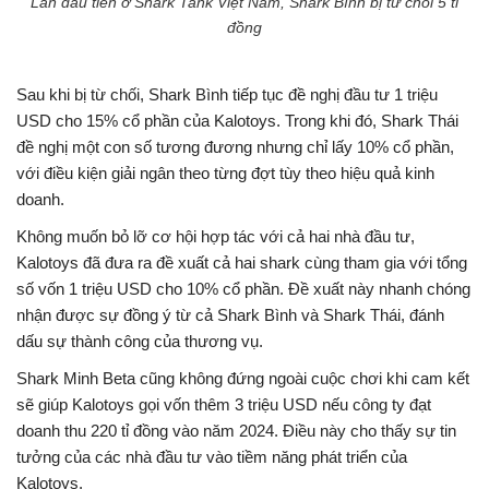
Lần đầu tiên ở Shark Tank Việt Nam, Shark Bình bị từ chối 5 tỉ
đồng
Sau khi bị từ chối, Shark Bình tiếp tục đề nghị đầu tư 1 triệu
USD cho 15% cổ phần của Kalotoys. Trong khi đó, Shark Thái
đề nghị một con số tương đương nhưng chỉ lấy 10% cổ phần,
với điều kiện giải ngân theo từng đợt tùy theo hiệu quả kinh
doanh.
Không muốn bỏ lỡ cơ hội hợp tác với cả hai nhà đầu tư,
Kalotoys đã đưa ra đề xuất cả hai shark cùng tham gia với tổng
số vốn 1 triệu USD cho 10% cổ phần. Đề xuất này nhanh chóng
nhận được sự đồng ý từ cả Shark Bình và Shark Thái, đánh
dấu sự thành công của thương vụ.
Shark Minh Beta cũng không đứng ngoài cuộc chơi khi cam kết
sẽ giúp Kalotoys gọi vốn thêm 3 triệu USD nếu công ty đạt
doanh thu 220 tỉ đồng vào năm 2024. Điều này cho thấy sự tin
tưởng của các nhà đầu tư vào tiềm năng phát triển của
Kalotoys.