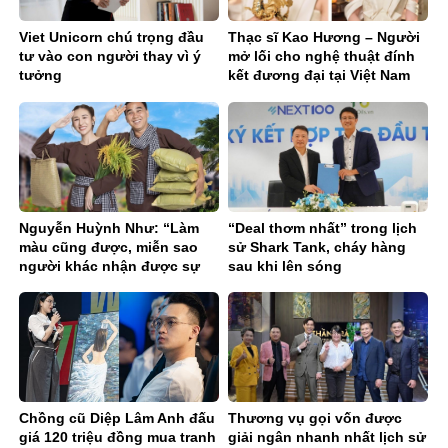
Viet Unicorn chú trọng đầu
Thạc sĩ Kao Hương – Người
tư vào con người thay vì ý
mở lối cho nghệ thuật đính
tưởng
kết đương đại tại Việt Nam
Nguyễn Huỳnh Như: “Làm
“Deal thơm nhất” trong lịch
màu cũng được, miễn sao
sử Shark Tank, cháy hàng
người khác nhận được sự
sau khi lên sóng
hỗ trợ thật sự”
Chồng cũ Diệp Lâm Anh đấu
Thương vụ gọi vốn được
giá 120 triệu đồng mua tranh
giải ngân nhanh nhất lịch sử