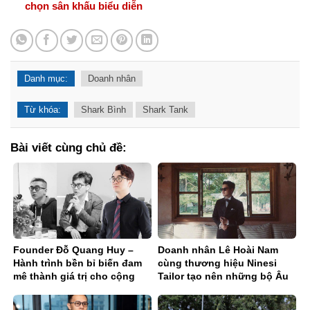
chọn sân khấu biểu diễn
Danh mục:
Doanh nhân
Từ khóa:
Shark Bình
Shark Tank
Bài viết cùng chủ đề:
Founder Đỗ Quang Huy –
Doanh nhân Lê Hoài Nam
Hành trình bền bỉ biến đam
cùng thương hiệu Ninesi
mê thành giá trị cho cộng
Tailor tạo nên những bộ Âu
đồng thiết kế 3D
phục tinh tế, thời thượng