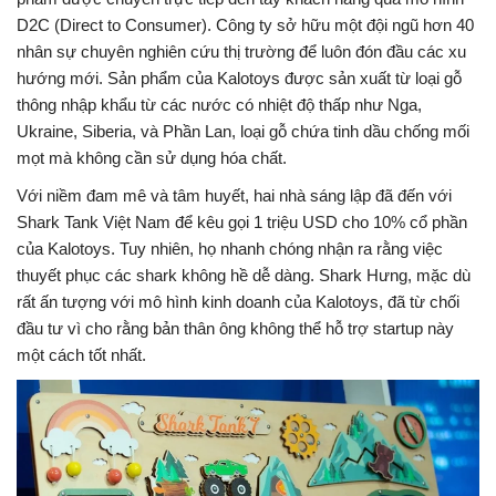
D2C (Direct to Consumer). Công ty sở hữu một đội ngũ hơn 40
nhân sự chuyên nghiên cứu thị trường để luôn đón đầu các xu
hướng mới. Sản phẩm của Kalotoys được sản xuất từ loại gỗ
thông nhập khẩu từ các nước có nhiệt độ thấp như Nga,
Ukraine, Siberia, và Phần Lan, loại gỗ chứa tinh dầu chống mối
mọt mà không cần sử dụng hóa chất.
Với niềm đam mê và tâm huyết, hai nhà sáng lập đã đến với
Shark Tank Việt Nam để kêu gọi 1 triệu USD cho 10% cổ phần
của Kalotoys. Tuy nhiên, họ nhanh chóng nhận ra rằng việc
thuyết phục các shark không hề dễ dàng. Shark Hưng, mặc dù
rất ấn tượng với mô hình kinh doanh của Kalotoys, đã từ chối
đầu tư vì cho rằng bản thân ông không thể hỗ trợ startup này
một cách tốt nhất.