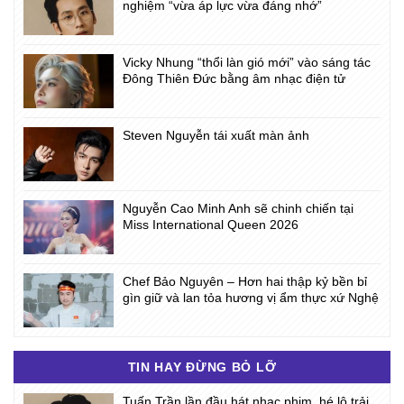
nghiệm “vừa áp lực vừa đáng nhớ”
Vicky Nhung “thổi làn gió mới” vào sáng tác
Đông Thiên Đức bằng âm nhạc điện tử
Steven Nguyễn tái xuất màn ảnh
Nguyễn Cao Minh Anh sẽ chinh chiến tại
Miss International Queen 2026
Chef Bảo Nguyên – Hơn hai thập kỷ bền bỉ
gìn giữ và lan tỏa hương vị ẩm thực xứ Nghệ
TIN HAY ĐỪNG BỎ LỠ
Tuấn Trần lần đầu hát nhạc phim, hé lộ trải