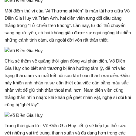
Một điểm thú vị của “Ai Thương ai Mến” là màn tái hợp giữa Võ
Điền Gia Huy và Trâm Anh, hai diễn viên từng đối đầu căng
thẳng trong “Tử chiến trên không”. Lần này, từ đối thủ chuyển
sang người yêu, cả hai không giấu được sự ngại ngùng khi diễn
những cảnh tình cảm, dù ngoài đời vốn rất thân thiết.
Chia sẻ thêm về quãng thời gian đóng vai phản diện, Võ Điền
Gia Huy cho biết anh thường bị ảnh hưởng tâm lý, dễ rơi vào
trạng thái u ám và mất kết nối sau khi hoàn thành vai diễn. Điều
này khiến anh nhận ra sự cần thiết của việc cân bằng màu sắc
nhân vật để giữ tinh thần thoải mái hơn. Nam diễn viên cũng
thẳng thắn nhìn nhận: khi khán giả ghét nhân vật, nghệ sĩ đôi khi
cũng bị “ghét lây”.
Trong thời gian tới, Võ Điền Gia Huy tiết lộ sẽ tiếp tục thử sức
với những vai trẻ trung, thanh xuân và đa dạng hơn trong các