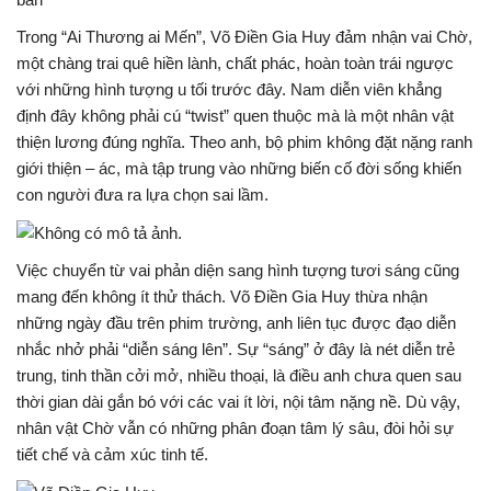
Trong “Ai Thương ai Mến”, Võ Điền Gia Huy đảm nhận vai Chờ,
một chàng trai quê hiền lành, chất phác, hoàn toàn trái ngược
với những hình tượng u tối trước đây. Nam diễn viên khẳng
định đây không phải cú “twist” quen thuộc mà là một nhân vật
thiện lương đúng nghĩa. Theo anh, bộ phim không đặt nặng ranh
giới thiện – ác, mà tập trung vào những biến cố đời sống khiến
con người đưa ra lựa chọn sai lầm.
Việc chuyển từ vai phản diện sang hình tượng tươi sáng cũng
mang đến không ít thử thách. Võ Điền Gia Huy thừa nhận
những ngày đầu trên phim trường, anh liên tục được đạo diễn
nhắc nhở phải “diễn sáng lên”. Sự “sáng” ở đây là nét diễn trẻ
trung, tinh thần cởi mở, nhiều thoại, là điều anh chưa quen sau
thời gian dài gắn bó với các vai ít lời, nội tâm nặng nề. Dù vậy,
nhân vật Chờ vẫn có những phân đoạn tâm lý sâu, đòi hỏi sự
tiết chế và cảm xúc tinh tế.