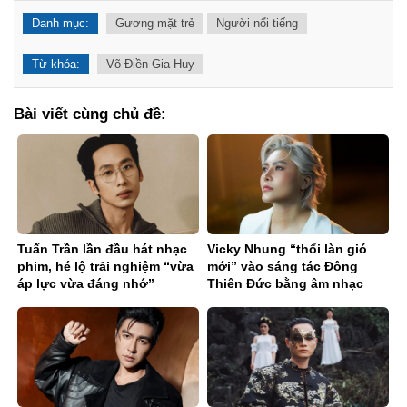
Danh mục:
Gương mặt trẻ
Người nổi tiếng
Từ khóa:
Võ Điền Gia Huy
Bài viết cùng chủ đề:
Tuấn Trần lần đầu hát nhạc
Vicky Nhung “thổi làn gió
phim, hé lộ trải nghiệm “vừa
mới” vào sáng tác Đông
áp lực vừa đáng nhớ”
Thiên Đức bằng âm nhạc
điện tử