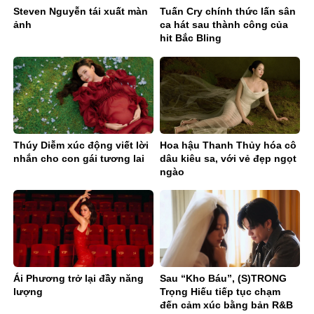
Steven Nguyễn tái xuất màn
Tuấn Cry chính thức lấn sân
ảnh
ca hát sau thành công của
hit Bắc Bling
Thúy Diễm xúc động viết lời
Hoa hậu Thanh Thủy hóa cô
nhắn cho con gái tương lai
dâu kiêu sa, với vẻ đẹp ngọt
ngào
Ái Phương trở lại đầy năng
Sau “Kho Báu”, (S)TRONG
lượng
Trọng Hiếu tiếp tục chạm
đến cảm xúc bằng bản R&B