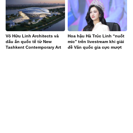
Võ Hữu Linh Architects và
Hoa hậu Hà Trúc Linh “nuốt
dấu ấn quốc tế từ New
mic” trên livestream khi giải
Tashkent Contemporary Art
đề Văn quốc gia cực mượt
Center