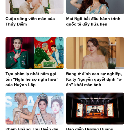
Cuộc sống viên mãn của
Mai Ngô bắt đầu hành trình
Thúy Diễm
quốc tế đầy hứa hẹn
Tựa phim lạ nhất năm gọi
Đang ở đỉnh cao sự nghiệp,
tên “Nghỉ hè sợ nghỉ hưu”
Kaity Nguyễn quyết định “ở
của Huỳnh Lập
ẩn” khỏi màn ảnh
Phạm Hoàng Thu Uyên đại
Đạo diễn Dương Quang