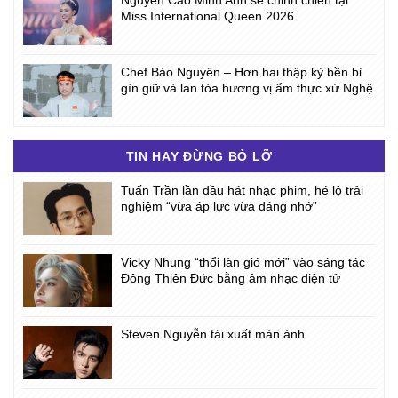
Nguyễn Cao Minh Anh sẽ chinh chiến tại
Miss International Queen 2026
Chef Bảo Nguyên – Hơn hai thập kỷ bền bỉ
gìn giữ và lan tỏa hương vị ẩm thực xứ Nghệ
TIN HAY ĐỪNG BỎ LỠ
Tuấn Trần lần đầu hát nhạc phim, hé lộ trải
nghiệm “vừa áp lực vừa đáng nhớ”
Vicky Nhung “thổi làn gió mới” vào sáng tác
Đông Thiên Đức bằng âm nhạc điện tử
Steven Nguyễn tái xuất màn ảnh