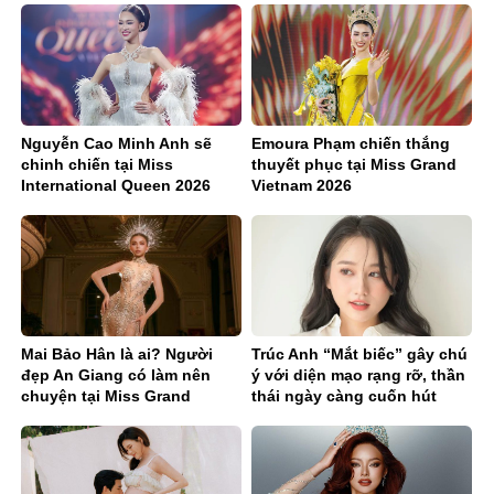
Nguyễn Cao Minh Anh sẽ
Emoura Phạm chiến thắng
chinh chiến tại Miss
thuyết phục tại Miss Grand
International Queen 2026
Vietnam 2026
Mai Bảo Hân là ai? Người
Trúc Anh “Mắt biếc” gây chú
đẹp An Giang có làm nên
ý với diện mạo rạng rỡ, thần
chuyện tại Miss Grand
thái ngày càng cuốn hút
Vietnam 2026