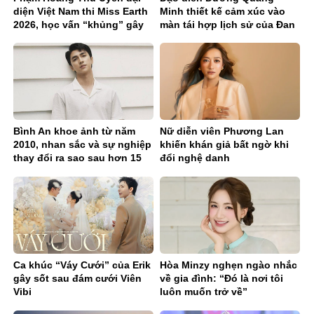
diện Việt Nam thi Miss Earth
Minh thiết kế cảm xúc vào
2026, học vấn “khủng” gây
màn tái hợp lịch sử của Đan
chú ý
Trường & Lam Trường
Bình An khoe ảnh từ năm
Nữ diễn viên Phương Lan
2010, nhan sắc và sự nghiệp
khiến khán giả bất ngờ khi
thay đổi ra sao sau hơn 15
đổi nghệ danh
năm?
Ca khúc “Váy Cưới” của Erik
Hòa Minzy nghẹn ngào nhắc
gây sốt sau đám cưới Viên
về gia đình: “Đó là nơi tôi
Vibi
luôn muốn trở về”