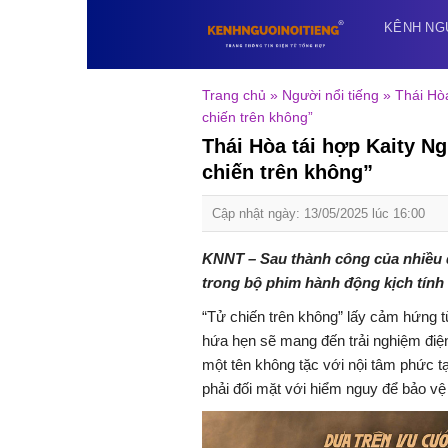
Skip
KÊNH NG
to
content
Trang chủ
»
Người nổi tiếng
»
Thái Hò
chiến trên không”
Thái Hòa tái hợp Kaity N
chiến trên không”
Cập nhật ngày: 13/05/2025 lúc 16:00
KNNT – Sau thành công của nhiều d
trong bộ phim hành động kịch tính 
“Tử chiến trên không” lấy cảm hứng t
hứa hẹn sẽ mang đến trải nghiệm điện
một tên không tặc với nội tâm phức tạ
phải đối mặt với hiểm nguy để bảo v