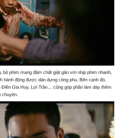
, bộ phim mang đậm chất giật gân với nhịp phim nhanh,
ảnh hành động được dàn dựng công phu. Bên cạnh đó,
õ Điền Gia Huy, Lợi Trần… cũng góp phần làm dày thêm
u chuyện.