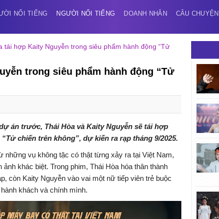
ƯỜI NỔI TIẾNG
NGƯỜI NỔI TIẾNG
DOANH NHÂN
CÂU CHUYỆN
a tái hợp Kaity Nguyễn trong siêu phẩm hành động “Tử
guyễn trong siêu phẩm hành động “Tử
ự án trước, Thái Hòa và Kaity Nguyễn sẽ tái hợp
“Tử chiến trên không”, dự kiến ra rạp tháng 9/2025.
ừ những vụ không tặc có thật từng xảy ra tại Việt Nam,
 ảnh khác biệt. Trong phim, Thái Hòa hóa thân thành
p, còn Kaity Nguyễn vào vai một nữ tiếp viên trẻ buộc
ệ hành khách và chính mình.