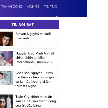
 THÀNH CÔNG
KINH TẾ
TIN TỨC
TIN NỔI BẬT
Steven Nguyễn tái xuất
màn ảnh
Nguyễn Cao Minh Anh sẽ
chinh chiến tại Miss
International Queen 2026
Chef Bảo Nguyên – Hơn
hai thập kỷ bền bỉ gìn giữ
và lan tỏa hương vị ẩm
thực xứ Nghệ
Tuấn Cry chính thức lấn
sân ca hát sau thành công
của hit Bắc Bling