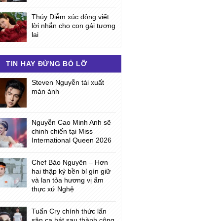
Thúy Diễm xúc động viết
lời nhắn cho con gái tương
lai
TIN HAY ĐỪNG BỎ LỠ
Steven Nguyễn tái xuất
màn ảnh
Nguyễn Cao Minh Anh sẽ
chinh chiến tại Miss
International Queen 2026
Chef Bảo Nguyên – Hơn
hai thập kỷ bền bỉ gìn giữ
và lan tỏa hương vị ẩm
thực xứ Nghệ
Tuấn Cry chính thức lấn
sân ca hát sau thành công