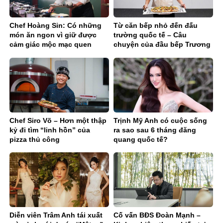
Chef Hoàng Sin: Có những
Từ căn bếp nhỏ đến đấu
món ăn ngon vì giữ được
trường quốc tế – Câu
cảm giác mộc mạc quen
chuyện của đầu bếp Trương
thuộc
Quốc Quyền
Chef Siro Võ – Hơn một thập
Trịnh Mỹ Anh có cuộc sống
kỷ đi tìm “linh hồn” của
ra sao sau 6 tháng đăng
pizza thủ công
quang quốc tế?
Diễn viên Trâm Anh tái xuất
Cố vấn BĐS Đoàn Mạnh –