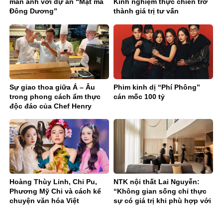
màn ảnh với dự án “Mật mã
Kinh nghiệm thực chiến trở
Đông Dương”
thành giá trị tư vấn
Sự giao thoa giữa Á – Âu
Phim kinh dị “Phí Phông”
trong phong cách ẩm thực
cán mốc 100 tỷ
độc đáo của Chef Henry
Doan
Hoàng Thùy Linh, Chi Pu,
NTK nội thất Lai Nguyễn:
Phương Mỹ Chi và cách kể
“Không gian sống chỉ thực
chuyện văn hóa Việt
sự có giá trị khi phù hợp với
gia chủ”