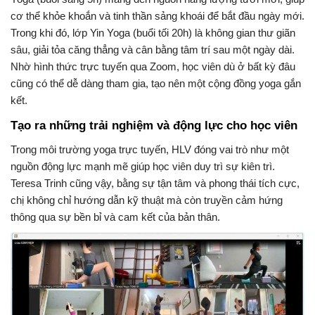
cơ thể khỏe khoắn và tinh thần sảng khoái để bắt đầu ngày mới.
Trong khi đó, lớp Yin Yoga (buổi tối 20h) là không gian thư giãn
sâu, giải tỏa căng thẳng và cân bằng tâm trí sau một ngày dài.
Nhờ hình thức trực tuyến qua Zoom, học viên dù ở bất kỳ đâu
cũng có thể dễ dàng tham gia, tạo nên một cộng đồng yoga gắn
kết.
Tạo ra những trải nghiệm và động lực cho học viên
Trong môi trường yoga trực tuyến, HLV đóng vai trò như một
nguồn động lực mạnh mẽ giúp học viên duy trì sự kiên trì.
Teresa Trinh cũng vậy, bằng
sự tận tâm và phong thái tích cực,
chị không chỉ hướng dẫn kỹ thuật mà còn truyền cảm hứng
thông qua sự bền bỉ và cam kết của bản thân.