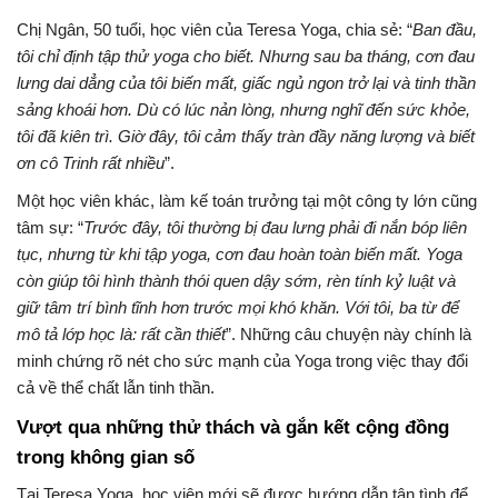
Chị Ngân, 50 tuổi, học viên của Teresa Yoga, chia sẻ: “
Ban đầu,
tôi chỉ định tập thử yoga cho biết. Nhưng sau ba tháng, cơn đau
lưng dai dẳng của tôi biến mất, giấc ngủ ngon trở lại và tinh thần
sảng khoái hơn. Dù có lúc nản lòng, nhưng nghĩ đến sức khỏe,
tôi đã kiên trì. Giờ đây, tôi cảm thấy tràn đầy năng lượng và biết
ơn cô Trinh rất nhiều
”.
Một học viên khác, làm kế toán trưởng tại một công ty lớn cũng
tâm sự: “
Trước đây, tôi thường bị đau lưng phải đi nắn bóp liên
tục, nhưng từ khi tập yoga, cơn đau hoàn toàn biến mất. Yoga
còn giúp tôi hình thành thói quen dậy sớm, rèn tính kỷ luật và
giữ tâm trí bình tĩnh hơn trước mọi khó khăn. Với tôi, ba từ để
mô tả lớp học là: rất cần thiết
”. Những câu chuyện này chính là
minh chứng rõ nét cho sức mạnh của Yoga trong việc thay đổi
cả về thể chất lẫn tinh thần.
Vượt qua những thử thách và gắn kết cộng đồng
trong không gian số
Tại Teresa Yoga, học viên mới sẽ được hướng dẫn tận tình để