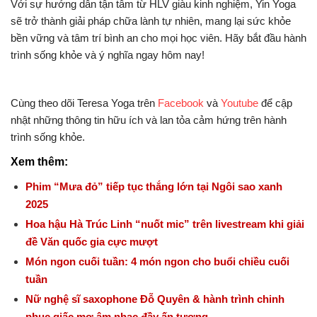
Với sự hướng dẫn tận tâm từ HLV giàu kinh nghiệm, Yin Yoga
sẽ trở thành giải pháp chữa lành tự nhiên, mang lại sức khỏe
bền vững và tâm trí bình an cho mọi học viên. Hãy bắt đầu hành
trình sống khỏe và ý nghĩa ngay hôm nay!
Cùng theo dõi Teresa Yoga trên
Facebook
và
Youtube
để cập
nhật những thông tin hữu ích và lan tỏa cảm hứng trên hành
trình sống khỏe.
Xem thêm:
Phim “Mưa đỏ” tiếp tục thắng lớn tại Ngôi sao xanh
2025
Hoa hậu Hà Trúc Linh “nuốt mic” trên livestream khi giải
đề Văn quốc gia cực mượt
Món ngon cuối tuần: 4 món ngon cho buổi chiều cuối
tuần
Nữ nghệ sĩ saxophone Đỗ Quyên & hành trình chinh
phục giấc mơ âm nhạc đầy ấn tượng