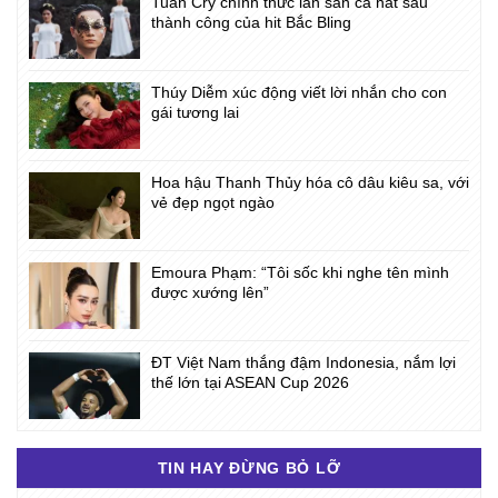
Tuấn Cry chính thức lấn sân ca hát sau
thành công của hit Bắc Bling
Thúy Diễm xúc động viết lời nhắn cho con
gái tương lai
Hoa hậu Thanh Thủy hóa cô dâu kiêu sa, với
vẻ đẹp ngọt ngào
Emoura Phạm: “Tôi sốc khi nghe tên mình
được xướng lên”
ĐT Việt Nam thắng đậm Indonesia, nắm lợi
thế lớn tại ASEAN Cup 2026
TIN HAY ĐỪNG BỎ LỠ