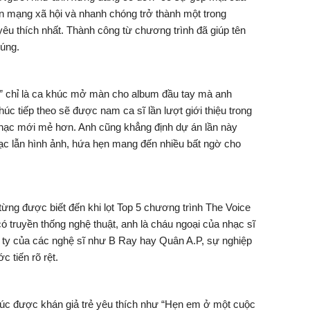
n mạng xã hội và nhanh chóng trở thành một trong
êu thích nhất. Thành công từ chương trình đã giúp tên
húng.
đi” chỉ là ca khúc mở màn cho album đầu tay mà anh
c tiếp theo sẽ được nam ca sĩ lần lượt giới thiệu trong
 nhạc mới mẻ hơn. Anh cũng khẳng định dự án lần này
c lẫn hình ảnh, hứa hẹn mang đến nhiều bất ngờ cho
ừng được biết đến khi lọt Top 5 chương trình
The Voice
có truyền thống nghệ thuật, anh là cháu ngoại của nhạc sĩ
g ty của các nghệ sĩ như
B Ray
hay
Quân A.P
, sự nghiệp
 tiến rõ rệt.
úc được khán giả trẻ yêu thích như “Hẹn em ở một cuộc