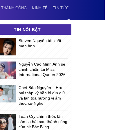
 THÀNH CÔNG
KINH TẾ
TIN TỨC
TIN NỔI BẬT
Steven Nguyễn tái xuất
màn ảnh
Nguyễn Cao Minh Anh sẽ
chinh chiến tại Miss
International Queen 2026
Chef Bảo Nguyên – Hơn
hai thập kỷ bền bỉ gìn giữ
và lan tỏa hương vị ẩm
thực xứ Nghệ
Tuấn Cry chính thức lấn
sân ca hát sau thành công
của hit Bắc Bling