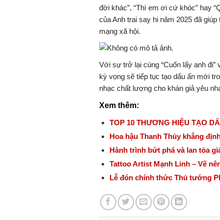
đời khác”, “Thì em ơi cứ khóc” hay “Q
của
Anh trai say hi
năm 2025 đã giúp t
mạng xã hội.
Với sự trở lại cùng “Cuốn lấy anh đi”
kỳ vọng sẽ tiếp tục tạo dấu ấn mới 
nhạc chất lượng cho khán giả yêu nhạ
Xem thêm:
TOP 10 THƯƠNG HIỆU TẠO DẤ
Hoa hậu Thanh Thủy khẳng định 
Hành trình bứt phá và lan tỏa gi
Tattoo Artist Mạnh Linh – Vẽ nê
Lễ đón chính thức Thủ tướng P