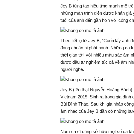
Jey B
từng tạo hiệu ứng mạnh mẽ trê
những màn trình diễn được khán giả y
tuổi của anh đến gần hơn với công c
Theo tiết lộ từ
Jey B
, “Cuốn lấy anh 
đang chuẩn bị phát hành. Những ca khú
thời gian tới, với nhiều màu sắc âm
được đầu tư nghiêm túc cả về âm nhạ
người nghe.
Jey B
(tên thật Nguyễn Hoàng Bách) t
Vietnam
2019. Sinh ra trong gia đình 
Bùi Đình Thảo
. Sau khi gia nhập côn
âm nhạc của Jey B dần có những bước
Nam ca sĩ cũng sở hữu một số ca kh