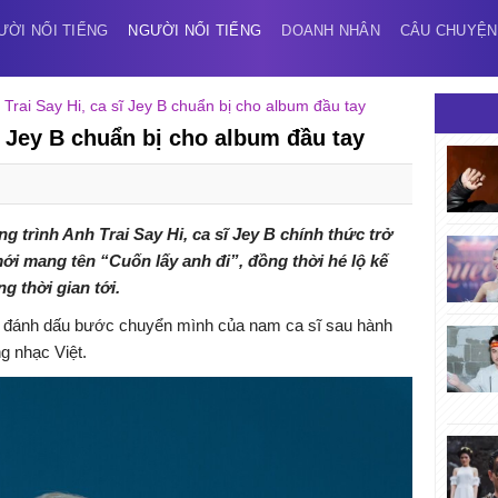
ƯỜI NỔI TIẾNG
NGƯỜI NỔI TIẾNG
DOANH NHÂN
CÂU CHUYỆN
Trai Say Hi, ca sĩ Jey B chuẩn bị cho album đầu tay
ĩ Jey B chuẩn bị cho album đầu tay
g trình Anh Trai Say Hi, ca sĩ
Jey B
chính thức trở
ới mang tên “Cuốn lấy anh đi”, đồng thời hé lộ kế
g thời gian tới.
 đánh dấu bước chuyển mình của nam ca sĩ sau hành
ng nhạc Việt.