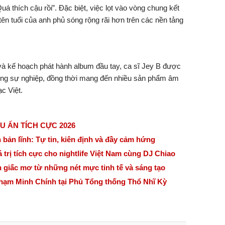
uá thích cậu rồi”. Đặc biệt, việc lọt vào vòng chung kết
ên tuổi của anh phủ sóng rộng rãi hơn trên các nền tảng
 và kế hoạch phát hành album đầu tay, ca sĩ
Jey B
được
trong sự nghiệp, đồng thời mang đến nhiều sản phẩm âm
c Việt.
U ẤN TÍCH CỰC 2026
bản lĩnh: Tự tin, kiên định và đầy cảm hứng
á trị tích cực cho nightlife Việt Nam cùng DJ Chiao
n giấc mơ từ những nét mực tinh tế và sáng tạo
hạm Minh Chính tại Phủ Tổng thống Thổ Nhĩ Kỳ