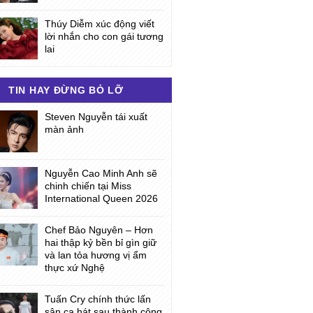
Thúy Diễm xúc động viết
lời nhắn cho con gái tương
lai
TIN HAY ĐỪNG BỎ LỠ
Steven Nguyễn tái xuất
màn ảnh
Nguyễn Cao Minh Anh sẽ
chinh chiến tại Miss
International Queen 2026
Chef Bảo Nguyên – Hơn
hai thập kỷ bền bỉ gìn giữ
và lan tỏa hương vị ẩm
thực xứ Nghệ
Tuấn Cry chính thức lấn
sân ca hát sau thành công