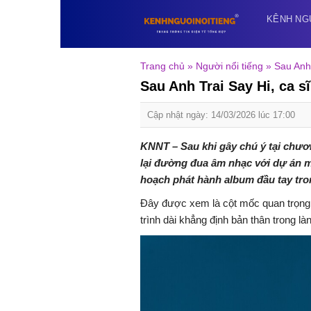
Skip
KÊNH NG
to
content
Trang chủ
»
Người nổi tiếng
»
Sau Anh 
Sau Anh Trai Say Hi, ca s
Cập nhật ngày: 14/03/2026 lúc 17:00
KNNT – Sau khi gây chú ý tại chươn
lại đường đua âm nhạc với dự án m
hoạch phát hành album đầu tay tron
Đây được xem là cột mốc quan trọng
trình dài khẳng định bản thân trong là