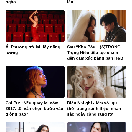
ngào
lên”
Ái Phương trở lại đầy năng
Sau “Kho Báu”, (S)TRONG
lượng
Trọng Hiếu tiếp tục chạm
đến cảm xúc bằng bản R&B
Ballad sâu lắng
Chi Pu: “Nếu quay lại năm
Diệu Nhi ghi điểm với gu
2017, tôi vẫn chọn bước vào
thời trang sành điệu, nhan
giông bão”
sắc ngày càng rạng rỡ