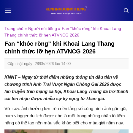
Skip
to
content
Trang chủ
»
Người nổi tiếng
»
Fan “khóc ròng” khi Khoai Lang
Thang chính thức lỡ hẹn ATVNCG 2026
Fan “khóc ròng” khi Khoai Lang Thang
chính thức lỡ hẹn ATVNCG 2026
Cập nhật ngày: 28/05/2026 lúc 14:00
KNNT – Ngay từ thời điểm những thông tin đầu tiên về
chương trình Anh Trai Vượt Ngàn Chông Gai 2026 được
lan truyền trên mạng xã hội, Khoai Lang Thang đã trở thành
cái tên nhận được nhiều sự kỳ vọng từ khán giả.
Với sức ảnh hưởng lớn trên nền tảng số cùng hình ảnh gần gũi,
nam vlogger du lịch được cho là một trong những nhân tố tiềm
năng có thể tạo nên màu sắc khác biệt cho mùa giải năm nay.