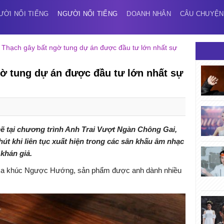
ƯỜI NỔI TIẾNG
NGƯỜI NỔI TIẾNG
DOANH NHÂN
CÂU CHUYỆN
 Thạch gây bất ngờ tung dự án được đầu tư lớn nhất sự
ờ tung dự án được đầu tư lớn nhất sự
ẽ tại chương trình
Anh Trai Vượt Ngàn Chông Gai
,
hút khi liên tục xuất hiện trong các sân khấu âm nhạc
khán giả.
ộ ca khúc Ngược Hướng, sản phẩm được anh dành nhiều