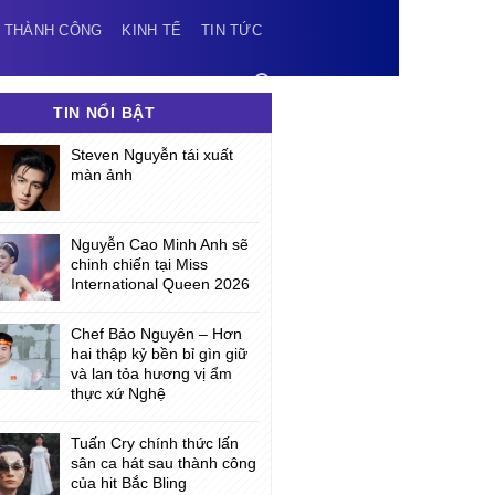
 THÀNH CÔNG
KINH TẾ
TIN TỨC
TIN NỔI BẬT
Steven Nguyễn tái xuất
màn ảnh
Nguyễn Cao Minh Anh sẽ
chinh chiến tại Miss
International Queen 2026
Chef Bảo Nguyên – Hơn
hai thập kỷ bền bỉ gìn giữ
và lan tỏa hương vị ẩm
thực xứ Nghệ
Tuấn Cry chính thức lấn
sân ca hát sau thành công
của hit Bắc Bling