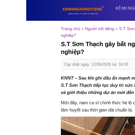
Skip
KÊNH NG
to
content
Trang chủ
»
Người nổi tiếng
»
S.T Sơn
nghiệp?
S.T Sơn Thạch gây bất ng
nghiệp?
Cập nhật ngày: 12/06/2026 lúc 16:00
KNNT – Sau khi ghi dấu ấn mạnh m
S.T Sơn Thạch tiếp tục duy trì sức 
và giới thiệu những dự án mới đến 
Mới đây, nam ca sĩ chính thức hé l
tâm huyết sau thời gian dài chuẩn bị.