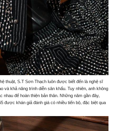
hệ thuật, S.T Sơn Thạch luôn được biết đến là nghệ sĩ
ạo và khả năng trình diễn sân khấu. Tuy nhiên, anh không
c nhau để hoàn thiện bản thân. Những năm gần đây,
65
được khán giả đánh giá có nhiều tiến bộ, đặc biệt qua