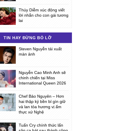
Thúy Diễm xúc động viết
lời nhắn cho con gái tương
lai
TIN HAY ĐỪNG BỎ LỠ
Steven Nguyễn tái xuất
màn ảnh
Nguyễn Cao Minh Anh sẽ
chinh chiến tại Miss
International Queen 2026
Chef Bảo Nguyên – Hơn
hai thập kỷ bền bỉ gìn giữ
và lan tỏa hương vị ẩm
thực xứ Nghệ
Tuấn Cry chính thức lấn
sân ca hát sau thành công