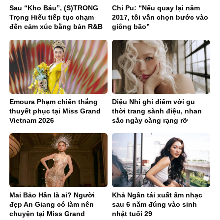
Sau “Kho Báu”, (S)TRONG
Chi Pu: “Nếu quay lại năm
Trọng Hiếu tiếp tục chạm
2017, tôi vẫn chọn bước vào
đến cảm xúc bằng bản R&B
giông bão”
Ballad sâu lắng
Emoura Phạm chiến thắng
Diệu Nhi ghi điểm với gu
thuyết phục tại Miss Grand
thời trang sành điệu, nhan
Vietnam 2026
sắc ngày càng rạng rỡ
Mai Bảo Hân là ai? Người
Khả Ngân tái xuất âm nhạc
đẹp An Giang có làm nên
sau 6 năm đúng vào sinh
chuyện tại Miss Grand
nhật tuổi 29