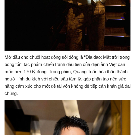
Mở đầu cho chuỗi hoạt động sôi động là “Địa đạo: Mặt trời trong
bóng tối”, tác phẩm chiến tranh đầu tiên của điện ảnh Việt cán
mốc hơn 170 tỷ đồng. Trong phim, Quang Tuấn hóa thân thành
người lính du kích với chiều sâu tâm lý, góp phần tạo nên sức
nặng cảm xúc cho một đề tài vốn không dễ tiếp cận khán giả đại
chúng.