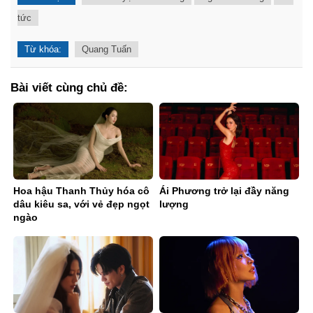
tức
Từ khóa:
Quang Tuấn
Bài viết cùng chủ đề:
Hoa hậu Thanh Thủy hóa cô
Ái Phương trở lại đầy năng
dâu kiêu sa, với vẻ đẹp ngọt
lượng
ngào