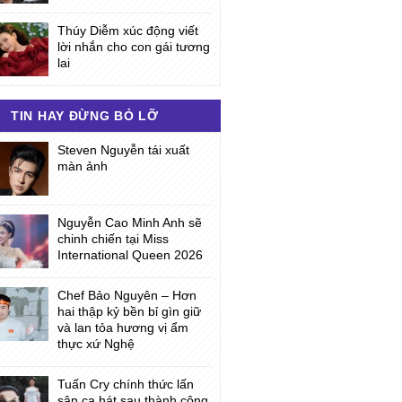
Thúy Diễm xúc động viết
lời nhắn cho con gái tương
lai
TIN HAY ĐỪNG BỎ LỠ
Steven Nguyễn tái xuất
màn ảnh
Nguyễn Cao Minh Anh sẽ
chinh chiến tại Miss
International Queen 2026
Chef Bảo Nguyên – Hơn
hai thập kỷ bền bỉ gìn giữ
và lan tỏa hương vị ẩm
thực xứ Nghệ
Tuấn Cry chính thức lấn
sân ca hát sau thành công