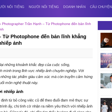
ƯỜI NỔI TIẾNG
NGƯỜI NỔI TIẾNG
DOANH NHÂN
CÂU CHUYỆN
»
Photographer Trần Hạnh – Từ Photophone đến bản lĩnh
ảnh
– Từ Photophone đến bản lĩnh khẳng
nhiếp ảnh
lại những khoảnh khắc đẹp của cuộc sống,
h mình trong lĩnh vực nhiếp ảnh chuyên nghiệp. Với
n những tác phẩm giàu cảm xúc mà còn truyền cảm hứng
uổi môn nghệ thuật này.
i nhiếp ảnh
định từ bỏ công việc cũ để theo đuổi đam mê thực sự
rình ấy, chị tình cờ nhận ra niềm yêu thích với nhiếp ảnh