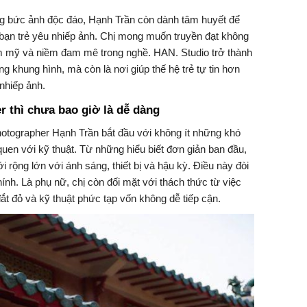
ững bức ảnh độc đáo, Hạnh Trần còn dành tâm huyết để
bạn trẻ yêu nhiếp ảnh. Chị mong muốn truyền đạt không
ẩm mỹ và niềm đam mê trong nghề. HAN. Studio trở thành
g khung hình, mà còn là nơi giúp thế hệ trẻ tự tin hơn
 nhiếp ảnh.
 thì chưa bao giờ là dễ dàng
hotographer Hạnh Trần bắt đầu với không ít những khó
 quen với kỹ thuật. Từ những hiểu biết đơn giản ban đầu,
ới rộng lớn với ánh sáng, thiết bị và hậu kỳ. Điều này đòi
chính. Là phụ nữ, chị còn đối mặt với thách thức từ việc
đắt đỏ và kỹ thuật phức tạp vốn không dễ tiếp cận.