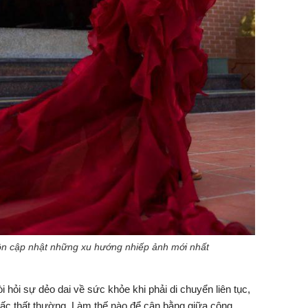
ôn cập nhật những xu hướng nhiếp ảnh mới nhất
i hỏi sự dẻo dai về sức khỏe khi phải di chuyển liên tục,
giấc thất thường. Làm thế nào để cân bằng giữa công