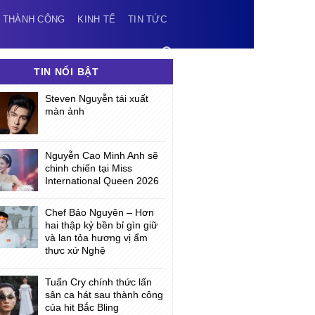
 THÀNH CÔNG
KINH TẾ
TIN TỨC
TIN NỔI BẬT
Steven Nguyễn tái xuất
màn ảnh
Nguyễn Cao Minh Anh sẽ
chinh chiến tại Miss
International Queen 2026
Chef Bảo Nguyên – Hơn
hai thập kỷ bền bỉ gìn giữ
và lan tỏa hương vị ẩm
thực xứ Nghệ
Tuấn Cry chính thức lấn
sân ca hát sau thành công
của hit Bắc Bling