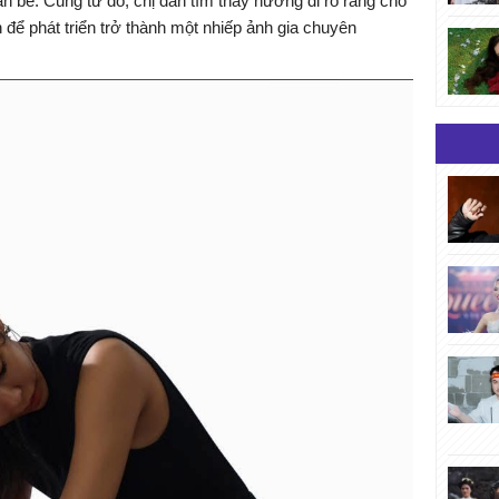
n bè. Cũng từ đó, chị dần tìm thấy hướng đi rõ ràng cho
 để phát triển trở thành một nhiếp ảnh gia chuyên