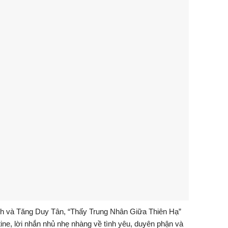
h và Tăng Duy Tân, “Thấy Trung Nhân Giữa Thiên Hạ”
ne, lời nhắn nhủ nhẹ nhàng về tình yêu, duyên phận và
 khúc hiện đã phát hành trên YouTube Phan Mạnh Quỳnh
iếp tục chạm đến trái tim đông đảo khán giả.
sau của một thương hiệu làm đẹp đình đám Long
ê Nguyễn Bảo Ngọc đặt ra hai định hướng quan