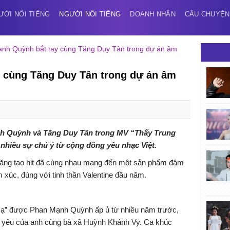
ƯỜI NỔI TIẾNG
NGƯỜI NỔI TIẾNG
DOANH NHÂN
CÂU CHUYỆN
nh Quỳnh bắt tay cùng Tăng Duy Tân trong dự án âm
 cùng Tăng Duy Tân trong dự án âm
h Quỳnh và Tăng Duy Tân trong MV “Thấy Trung
nhiều sự chú ý từ cộng đồng yêu nhạc Việt.
ả năng tạo hit đã cùng nhau mang đến một sản phẩm đậm
xúc, đúng với tinh thần Valentine đầu năm.
Hạ” được Phan Mạnh Quỳnh ấp ủ từ nhiều năm trước,
nh yêu của anh cùng bà xã Huỳnh Khánh Vy. Ca khúc