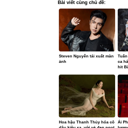
ảnh
ca h
hit B
Hoa hậu Thanh Thủy hóa cô
Ái Ph
dâu kiêu sa, với vẻ đẹp ngọt
lượn
ngào