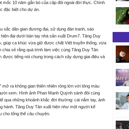
ột mốc 10 năm gắn bó của cặp đôi ngoài đời thực. Chính
c đặc biệt cho dự án.
sắc dân gian đương đại, sử dụng đàn tranh, sáo
 hiện đại dưới bàn tay nhà sản xuất Drum7. Tăng Duy
 giúp ca khúc vừa giữ được chất Việt truyền thống, vừa
 chia sẻ rằng quá trình làm việc cùng Tăng Duy Tân
tìm được tiếng nói chung trong cách xây dựng giai điệu và
mở ra không gian thiên nhiên rộng lớn với tông màu
 người xem. Hình ảnh Phan Mạnh Quỳnh sánh đôi cùng
ế qua những khoảnh khắc đời thường: cái nắm tay, ánh
ng hành. Tăng Duy Tân xuất hiện như một người kể
u cho tổng thể câu chuyện.