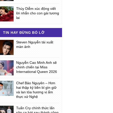
Thúy Diễm xúc động viết
lời nhắn cho con gái tương
lai
TIN HAY ĐỪNG BỎ LỠ
Steven Nguyễn tái xuất
màn ảnh
Nguyễn Cao Minh Anh sẽ
chinh chiến tại Miss
International Queen 2026
Chef Bảo Nguyên – Hơn
hai thập kỷ bền bỉ gìn giữ
và lan tỏa hương vị ẩm
thực xứ Nghệ
Tuấn Cry chính thức lấn
sân ca hát sau thành công