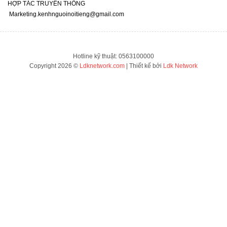
HỢP TÁC TRUYỀN THÔNG
Marketing.kenhnguoinoitieng@gmail.com
Hotline kỹ thuật: 0563100000
Copyright 2026 ©
Ldknetwork.com
| Thiết kế bởi
Ldk Network