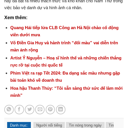
này đã đặt ra nhiều thách thức và khó khăn cho Nam Thư trong
việc bảo vệ danh dự và hình ảnh cá nhân.
Xem thêm:
Quang Hải tiếp lửa CLB Công an Hà Nội chào cổ động
viên dưới mưa
Võ Điền Gia Huy và hành trình “đổi màu” vai diễn trên
màn ảnh rộng
Artist Ý Nguyễn – Hoạ sĩ hình thể và những chiến thắng
rực rỡ tại cuộc thi quốc tế
Phim Việt ra rạp Tết 2024: Đa dạng sắc màu nhưng gặp
bài toán khó về doanh thu
Hoa hậu Thanh Thủy: “Tôi sẵn sàng thử sức để làm mới
mình”
Danh mục:
Người nổi tiếng
Tin nóng trong ngày
Tin