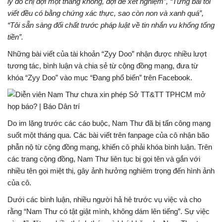
lý do chị đợi một tháng không, đợi để xét nghiệm”, “Từng bài tôi
viết đều có bằng chứng xác thực, sao còn non và xanh quá”,
“Tôi sẵn sàng đối chất trước pháp luật về tin nhắn vu khống tống
tiền”.
Những bài viết của tài khoản “Zyy Doo” nhận được nhiều lượt
tương tác, bình luận và chia sẻ từ cộng đồng mạng, đưa từ
khóa “Zyy Doo” vào mục “Đang phổ biến” trên Facebook.
Do im lặng trước các cáo buộc, Nam Thư đã bị tấn công mạng
suốt một tháng qua. Các bài viết trên fanpage của cô nhận bão
phẫn nộ từ cộng đồng mạng, khiến cô phải khóa bình luận. Trên
các trang cộng đồng, Nam Thư liên tục bị gọi tên và gắn với
nhiều tên gọi miệt thị, gây ảnh hưởng nghiêm trọng đến hình ảnh
của cô.
Dưới các bình luận, nhiều người hả hê trước vụ việc và cho
rằng “Nam Thư có tật giật mình, không dám lên tiếng”. Sự việc