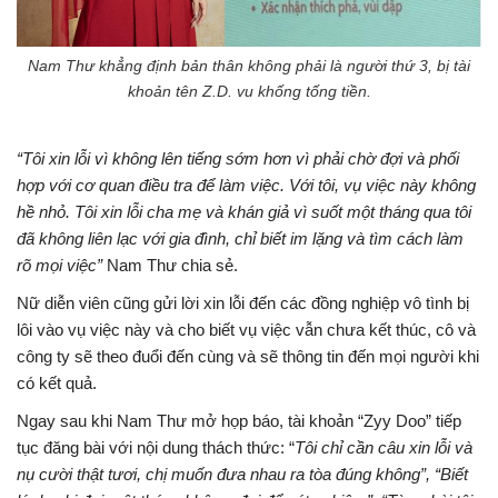
Nam Thư khẳng định bản thân không phải là người thứ 3, bị tài
khoản tên Z.D. vu khống tống tiền.
“Tôi xin lỗi vì không lên tiếng sớm hơn vì phải chờ đợi và phối
hợp với cơ quan điều tra để làm việc. Với tôi, vụ việc này không
hề nhỏ. Tôi xin lỗi cha mẹ và khán giả vì suốt một tháng qua tôi
đã không liên lạc với gia đình, chỉ biết im lặng và tìm cách làm
rõ mọi việc”
Nam Thư chia sẻ.
Nữ diễn viên cũng gửi lời xin lỗi đến các đồng nghiệp vô tình bị
lôi vào vụ việc này và cho biết vụ việc vẫn chưa kết thúc, cô và
công ty sẽ theo đuổi đến cùng và sẽ thông tin đến mọi người khi
có kết quả.
Ngay sau khi Nam Thư mở họp báo, tài khoản “Zyy Doo” tiếp
tục đăng bài với nội dung thách thức: “
Tôi chỉ cần câu xin lỗi và
nụ cười thật tươi, chị muốn đưa nhau ra tòa đúng không”, “Biết