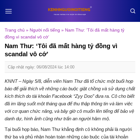
Skip
to
content
Trang chủ
»
Người nổi tiếng
»
Nam Thư: ‘Tôi đã mất hàng tỷ
đồng vì scandal vô cớ’
Nam Thư: ‘Tôi đã mất hàng tỷ đồng vì
scandal vô cớ’
Cập nhật ngày: 06/08/2024 lúc 14:00
KNNT – Ngày 5/8, diễn viên Nam Thư đã tổ chức một buổi họp
báo để giải thích về những cáo buộc giật chồng và sử dụng chất
kích thích do tài khoản Facebook “Zyy Doo” đưa ra. Cô cho biết
đã im lặng suốt một tháng qua để thu thập thông tin và làm việc
với cơ quan chức năng, và bây giờ cô muốn lên tiếng để bảo vệ
danh dự, hình ảnh cũng như trấn an người hâm mộ.
Tại buổi họp báo, Nam Thư khẳng định cô không phải là người
thứ ba và phủ nhận hoàn toàn những cáo buộc của tài khoản