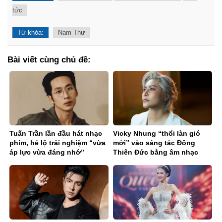
tức
Từ khóa:
Nam Thư
Bài viết cùng chủ đề:
Tuấn Trần lần đầu hát nhạc
Vicky Nhung “thổi làn gió
phim, hé lộ trải nghiệm “vừa
mới” vào sáng tác Đông
áp lực vừa đáng nhớ”
Thiên Đức bằng âm nhạc
điện tử