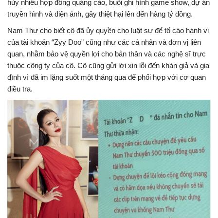
hủy nhiều hợp đồng quảng cáo, buổi ghi hình game show, dự án
truyền hình và điện ảnh, gây thiệt hại lên đến hàng tỷ đồng.
Nam Thư cho biết cô đã ủy quyền cho luật sư để tố cáo hành vi
của tài khoản “Zyy Doo” cũng như các cá nhân và đơn vị liên
quan, nhằm bảo vệ quyền lợi cho bản thân và các nghệ sĩ trực
thuộc công ty của cô. Cô cũng gửi lời xin lỗi đến khán giả và gia
đình vì đã im lặng suốt một tháng qua để phối hợp với cơ quan
điều tra.