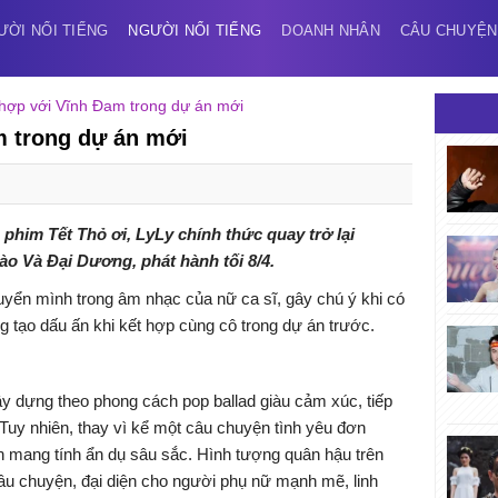
ƯỜI NỔI TIẾNG
NGƯỜI NỔI TIẾNG
DOANH NHÂN
CÂU CHUYỆN
i hợp với Vĩnh Đam trong dự án mới
m trong dự án mới
g phim Tết
Thỏ ơi
,
LyLy
chính thức quay trở lại
 Và Đại Dương, phát hành tối 8/4.
ển mình trong âm nhạc của nữ ca sĩ, gây chú ý khi có
 tạo dấu ấn khi kết hợp cùng cô trong dự án trước.
ựng theo phong cách pop ballad giàu cảm xúc, tiếp
 Tuy nhiên, thay vì kể một câu chuyện tình yêu đơn
ận mang tính ẩn dụ sâu sắc. Hình tượng quân hậu trên
âu chuyện, đại diện cho người phụ nữ mạnh mẽ, linh