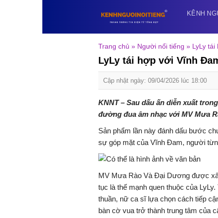
Skip
KÊNH NG
to
content
Trang chủ
»
Người nổi tiếng
»
LyLy tá
LyLy tái hợp với Vĩnh Đa
Cập nhật ngày: 09/04/2026 lúc 18:00
KNNT – Sau dấu ấn diễn xuất tron
đường đua âm nhạc với MV Mưa Rào
Sản phẩm lần này đánh dấu bước chuy
sự góp mặt của
Vĩnh Đam,
người từng
MV Mưa Rào Và Đại Dương được xây d
tục là thế mạnh quen thuộc của LyLy.
thuần, nữ ca sĩ lựa chọn cách tiếp c
bàn cờ vua trở thành trung tâm của c