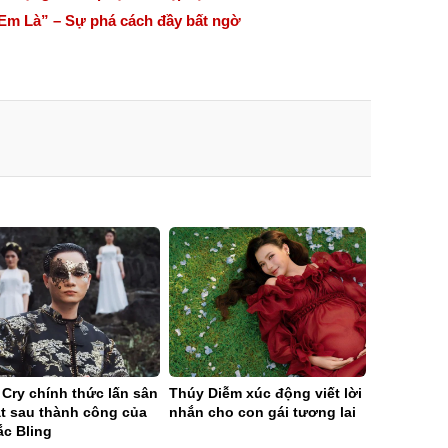
Em Là” – Sự phá cách đầy bất ngờ
Cry chính thức lấn sân
Thúy Diễm xúc động viết lời
át sau thành công của
nhắn cho con gái tương lai
ắc Bling