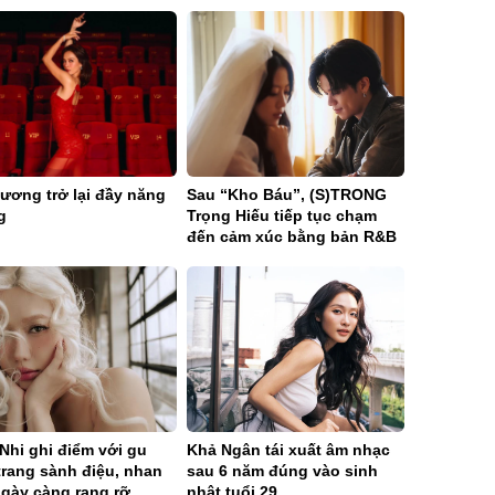
ương trở lại đầy năng
Sau “Kho Báu”, (S)TRONG
g
Trọng Hiếu tiếp tục chạm
đến cảm xúc bằng bản R&B
Ballad sâu lắng
Nhi ghi điểm với gu
Khả Ngân tái xuất âm nhạc
trang sành điệu, nhan
sau 6 năm đúng vào sinh
ngày càng rạng rỡ
nhật tuổi 29