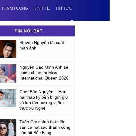
 THÀNH CÔNG
KINH TẾ
TIN TỨC
TIN NỔI BẬT
Steven Nguyễn tái xuất
màn ảnh
Nguyễn Cao Minh Anh sẽ
chinh chiến tại Miss
International Queen 2026
Chef Bảo Nguyên – Hơn
hai thập kỷ bền bỉ gìn giữ
và lan tỏa hương vị ẩm
thực xứ Nghệ
Tuấn Cry chính thức lấn
sân ca hát sau thành công
của hit Bắc Bling