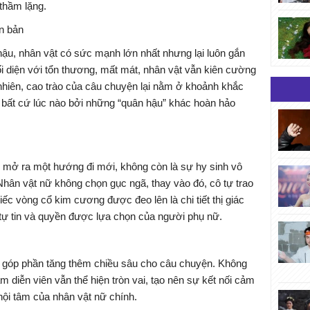
thầm lặng.
ậu, nhân vật có sức mạnh lớn nhất nhưng lại luôn gắn
i diện với tổn thương, mất mát, nhân vật vẫn kiên cường
nhiên, cao trào của câu chuyện lại nằm ở khoảnh khắc
hế bất cứ lúc nào bởi những “quân hậu” khác hoàn hảo
mở ra một hướng đi mới, không còn là sự hy sinh vô
. Nhân vật nữ không chọn gục ngã, thay vào đó, cô tự trao
iếc vòng cổ kim cương được đeo lên là chi tiết thị giác
tự tin và quyền được lựa chọn của người phụ nữ.
góp phần tăng thêm chiều sâu cho câu chuyện. Không
m diễn viên vẫn thể hiện tròn vai, tạo nên sự kết nối cảm
nội tâm của nhân vật nữ chính.