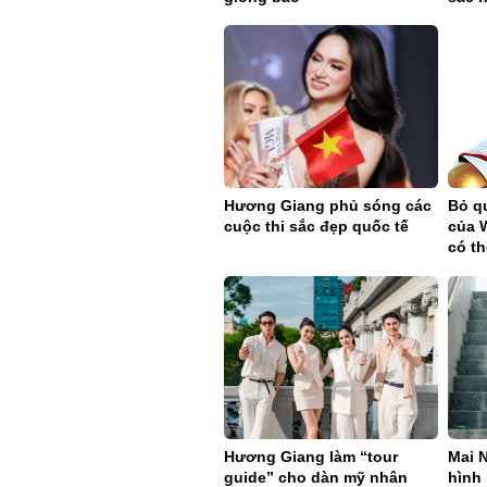
Hương Giang phủ sóng các
Bỏ qu
cuộc thi sắc đẹp quốc tế
của 
có t
Hương Giang làm “tour
Mai N
guide” cho dàn mỹ nhân
hình