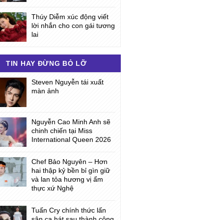
Thúy Diễm xúc động viết
lời nhắn cho con gái tương
lai
TIN HAY ĐỪNG BỎ LỠ
Steven Nguyễn tái xuất
màn ảnh
Nguyễn Cao Minh Anh sẽ
chinh chiến tại Miss
International Queen 2026
Chef Bảo Nguyên – Hơn
hai thập kỷ bền bỉ gìn giữ
và lan tỏa hương vị ẩm
thực xứ Nghệ
Tuấn Cry chính thức lấn
sân ca hát sau thành công