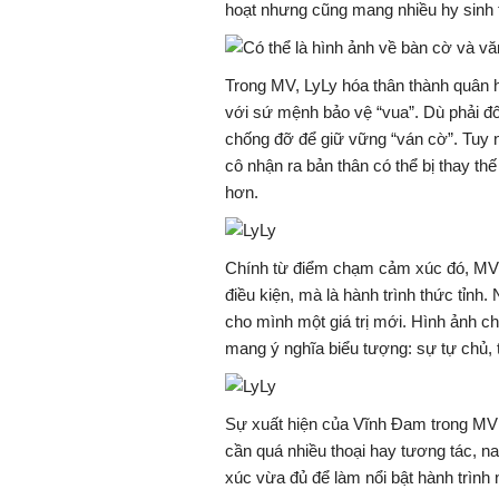
hoạt nhưng cũng mang nhiều hy sinh 
Trong MV, LyLy hóa thân thành quân h
với sứ mệnh bảo vệ “vua”. Dù phải đố
chống đỡ để giữ vững “ván cờ”. Tuy 
cô nhận ra bản thân có thể bị thay t
hơn.
Chính từ điểm chạm cảm xúc đó, MV 
điều kiện, mà là hành trình thức tỉnh
cho mình một giá trị mới. Hình ảnh ch
mang ý nghĩa biểu tượng: sự tự chủ, 
Sự xuất hiện của
Vĩnh Đam
trong MV 
cần quá nhiều thoại hay tương tác, na
xúc vừa đủ để làm nổi bật hành trình 