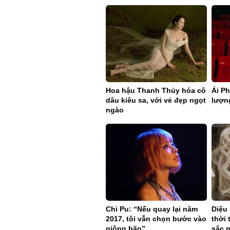
Hoa hậu Thanh Thủy hóa cô
Ái Ph
dâu kiêu sa, với vẻ đẹp ngọt
lượn
ngào
Chi Pu: “Nếu quay lại năm
Diệu 
2017, tôi vẫn chọn bước vào
thời 
giông bão”
sắc 