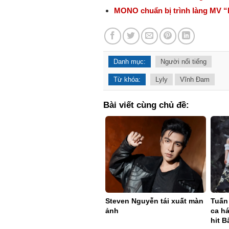
MONO chuẩn bị trình làng MV “
Danh mục:
Người nổi tiếng
Từ khóa:
Lyly
Vĩnh Đam
Bài viết cùng chủ đề:
Steven Nguyễn tái xuất màn
Tuấn 
ảnh
ca h
hit B