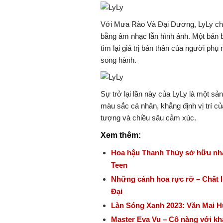
Với Mưa Rào Và Đại Dương, LyLy cho 
bằng âm nhạc lẫn hình ảnh. Một bản b
tìm lại giá trị bản thân của người phụ
song hành.
Sự trở lại lần này của LyLy là một sả
màu sắc cá nhân, khẳng định vị trí c
tượng và chiều sâu cảm xúc.
Xem thêm:
Hoa hậu Thanh Thủy sở hữu nhan 
Teen
Những cánh hoa rực rỡ – Chất l
Đại
Làn Sóng Xanh 2023: Văn Mai H
Master Eva Vu – Cô nàng với kh