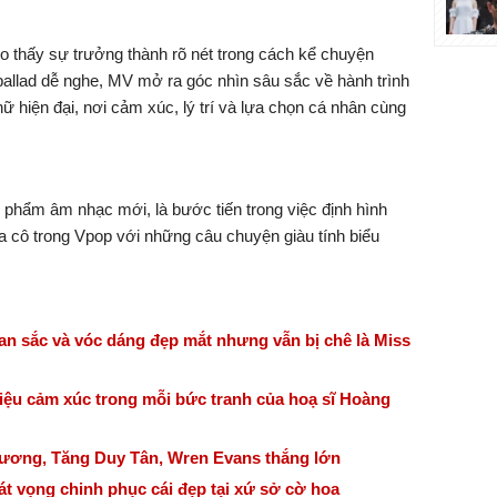
thấy sự trưởng thành rõ nét trong cách kể chuyện
allad dễ nghe, MV mở ra góc nhìn sâu sắc về hành trình
 nữ hiện đại, nơi cảm xúc, lý trí và lựa chọn cá nhân cùng
n phẩm âm nhạc mới, là bước tiến trong việc định hình
ủa cô trong Vpop với những câu chuyện giàu tính biểu
sắc và vóc dáng đẹp mắt nhưng vẫn bị chê là Miss
iệu cảm xúc trong mỗi bức tranh của hoạ sĩ Hoàng
ương, Tăng Duy Tân, Wren Evans thắng lớn
át vọng chinh phục cái đẹp tại xứ sở cờ hoa