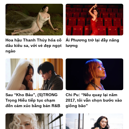
Hoa hậu Thanh Thủy hóa cô
Ái Phương trở lại đầy năng
dâu kiêu sa, với vẻ đẹp ngọt
lượng
ngào
Sau “Kho Báu”, (S)TRONG
Chi Pu: “Nếu quay lại năm
Trọng Hiếu tiếp tục chạm
2017, tôi vẫn chọn bước vào
đến cảm xúc bằng bản R&B
giông bão”
Ballad sâu lắng