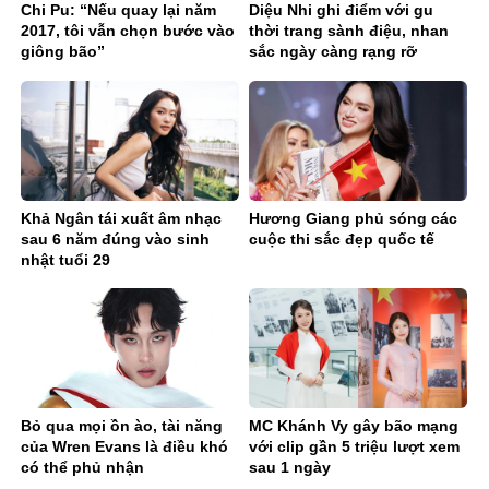
Chi Pu: “Nếu quay lại năm
Diệu Nhi ghi điểm với gu
2017, tôi vẫn chọn bước vào
thời trang sành điệu, nhan
giông bão”
sắc ngày càng rạng rỡ
Khả Ngân tái xuất âm nhạc
Hương Giang phủ sóng các
sau 6 năm đúng vào sinh
cuộc thi sắc đẹp quốc tế
nhật tuổi 29
Bỏ qua mọi ồn ào, tài năng
MC Khánh Vy gây bão mạng
của Wren Evans là điều khó
với clip gần 5 triệu lượt xem
có thể phủ nhận
sau 1 ngày