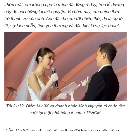
chớp mắt, em không ngờ là mình đã đứng ở đây, trên lễ đường
này để nói những lời thề nguyện. Và hôm nay, em chính thức
trở thành vợ của anh. Anh đã cho em rất nhiều thứ, đó là sự tử
tế, sự kiên nhẫn, tình yêu thương và đặc biệt là sự lạc quan
“.
Tối 21/12, Diễm My 9X và doanh nhân Vinh Nguyễn tổ chức tiệc
cưới tại một nhà hàng 5 sao ở TPHCM.
Diễm My 9X còn chia sẻ về sự thay đổi lớn trong cuộc sống