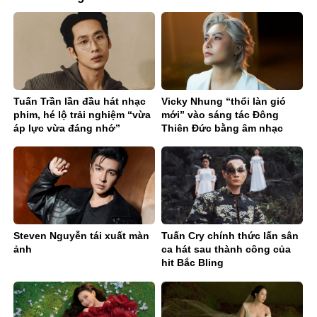
Tuấn Trần lần đầu hát nhạc
Vicky Nhung “thổi làn gió
phim, hé lộ trải nghiệm “vừa
mới” vào sáng tác Đông
áp lực vừa đáng nhớ”
Thiên Đức bằng âm nhạc
điện tử
Steven Nguyễn tái xuất màn
Tuấn Cry chính thức lấn sân
ảnh
ca hát sau thành công của
hit Bắc Bling