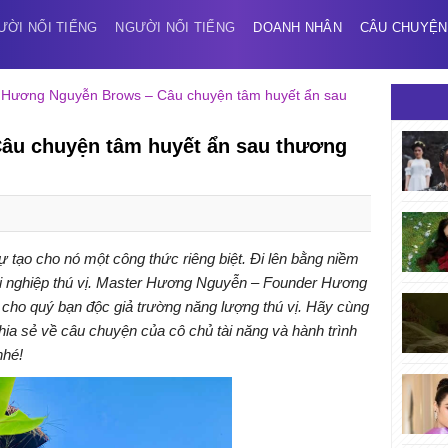
ƯỜI NỔI TIẾNG
NGƯỜI NỔI TIẾNG
DOANH NHÂN
CÂU CHUYỆN
»
Hương Nguyễn Brows – Câu chuyện tâm huyết ẩn sau
âu chuyện tâm huyết ẩn sau thương
ự tạo cho nó một công thức riêng biệt. Đi lên bằng niềm
 nghiệp thú vị. Master Hương Nguyễn – Founder Hương
ho quý bạn độc giả trường năng lượng thú vị. Hãy cùng
ia sẻ về câu chuyện của cô chủ tài năng và hành trình
nhé!