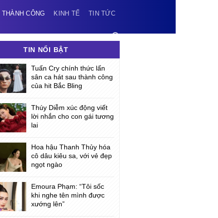
 THÀNH CÔNG
KINH TẾ
TIN TỨC
TIN NỔI BẬT
Tuấn Cry chính thức lấn
sân ca hát sau thành công
của hit Bắc Bling
Thúy Diễm xúc động viết
lời nhắn cho con gái tương
lai
Hoa hậu Thanh Thủy hóa
cô dâu kiêu sa, với vẻ đẹp
ngọt ngào
Emoura Phạm: “Tôi sốc
khi nghe tên mình được
xướng lên”