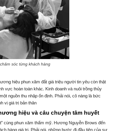
ế chăm sóc từng khách hàng
ng hiệu phun xăm đắt giá triệu người tin yêu còn thật
lĩnh vực hoàn toàn khác. Kinh doanh và nuôi trồng thủy
ột nguồn thu nhập ổn định. Phải nói, cô nàng là bức
 vị giá trị bản thân
ương hiệu và câu chuyện tâm huyết
mật” cùng phun xăm thẩm mỹ. Hương Nguyễn Brows đến
ch hàng giá trị. Phải nói, những bước đi đầu tiên của sự