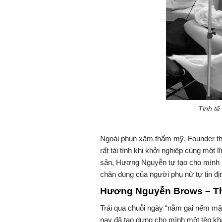
Tinh t
Ngoài phun xăm thẩm mỹ, Founder thươ
rất tài tình khi khởi nghiệp cùng một 
sản, Hương Nguyễn tự tạo cho mình m
chân dung của người phụ nữ tự tin định
Hương Nguyễn Brows – Th
Trải qua chuỗi ngày “nằm gai nếm 
nay đã tạo dựng cho mình một tệp khá