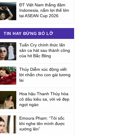
ĐT Việt Nam thắng đậm
Indonesia, nắm lợi thế lớn
tại ASEAN Cup 2026
TIN HAY ĐỪNG BỎ LỠ
Tuấn Cry chính thức lấn
sân ca hát sau thành công
của hit Bắc Bling
Thúy Diễm xúc động viết
lời nhắn cho con gái tương
lai
Hoa hậu Thanh Thủy hóa
cô dâu kiêu sa, với vẻ đẹp
ngọt ngào
Emoura Phạm: “Tôi sốc
khi nghe tên mình được
xướng lên”