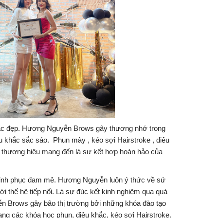
ụ sắc đẹp. Hương Nguyễn Brows gây thương nhớ trong
u khắc sắc sảo. Phun mày , kéo sợi Hairstroke , điêu
 thương hiệu mang đến là sự kết hợp hoàn hảo của
inh phục đam mê. Hương Nguyễn luôn ý thức về sứ
với thế hệ tiếp nối. Là sự đúc kết kinh nghiệm qua quá
ễn Brows gây bão thị trường bởi những khóa đào tạo
ng các khóa học phun, điêu khắc, kéo sợi Hairstroke.