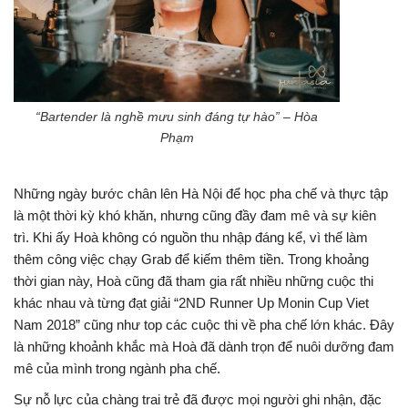
“Bartender là nghề mưu sinh đáng tự hào” – Hòa
Phạm
Những ngày bước chân lên Hà Nội để học pha chế và thực tập
là một thời kỳ khó khăn, nhưng cũng đầy đam mê và sự kiên
trì. Khi ấy Hoà không có nguồn thu nhập đáng kể, vì thế làm
thêm công việc chạy Grab để kiếm thêm tiền. Trong khoảng
thời gian này, Hoà cũng đã tham gia rất nhiều những cuộc thi
khác nhau và từng đạt giải “2ND Runner Up Monin Cup Viet
Nam 2018” cũng như top các cuộc thi về pha chế lớn khác. Đây
là những khoảnh khắc mà Hoà đã dành trọn để nuôi dưỡng đam
mê của mình trong ngành pha chế.
Sự nỗ lực của chàng trai trẻ đã được mọi người ghi nhận, đặc