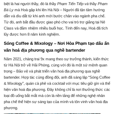
biệt là hai người thầy, đó là thầy
Phạm Tiến Tiếp và
thầy
Phạm
Bá Ly
mà Hoà gặp khi lên Hà Nội – Người đã tận tâm hướng
dẫn và dìu dắt từ khi anh mới bước chân vào ngành pha chế.
Từ đó, anh bắt đầu được giao phó cho vai trò trợ giảng tại Nê
Class và đảm nhiệm nhiều buổi học. Tính đến nay, Hoà đã tích
lũy được hơn 8 năm kinh nghiệm.
Sóng Coffee & Mixology – Nơi Hòa Phạm tạo dấu ấn
văn hoá địa phương qua nghề bartender
Năm 2021, chàng trai 9x mang theo sự trưởng thành, kiến thức
từ Hà Nội trở về Hải Phòng, cùng với đó là một sứ mệnh quan
trọng – Bảo vệ và phát triển văn hoá địa phương qua nghề
bartender. Hợp tác cùng đồng đội, anh đã sáng lập “Sóng Coffee
& Mixology”, quán cà phê và cocktail với mục tiêu giữ gìn và thể
hiện văn hoá địa phương. Đây không chỉ là nơi thưởng thức các
loại đồ uống bắt mắt mà còn là nền tảng để những nghệ nhân
pha chế thể hiện sự sáng tạo của mình và tôn vinh văn hoá địa
phương.