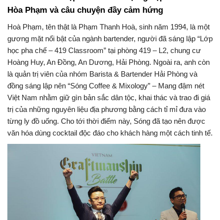
Hòa Phạm và câu chuyện đầy cảm hứng
Hoà Phạm, tên thật là Phạm Thanh Hoà, sinh năm 1994, là một
gương mặt nổi bật của ngành bartender, người đã sáng lập “Lớp
học pha chế – 419 Classroom” tại phòng 419 – L2, chung cư
Hoàng Huy, An Đồng, An Dương, Hải Phòng. Ngoài ra, anh còn
là quản trị viên của nhóm Barista & Bartender Hải Phòng và
đồng sáng lập nên “Sóng Coffee & Mixology” – Mang đậm nét
Việt Nam nhằm giữ gìn bản sắc dân tộc, khai thác và trao đi giá
trị của những nguyên liệu địa phương bằng cách tỉ mỉ đưa vào
từng ly đồ uống. Cho tới thời điểm này, Sóng đã tạo nên được
văn hóa dùng cocktail độc đáo cho khách hàng một cách tinh tế.