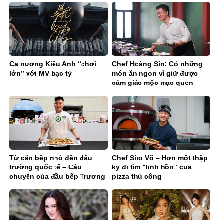
Ca nương Kiều Anh “chơi
Chef Hoàng Sin: Có những
lớn” với MV bạc tỷ
món ăn ngon vì giữ được
cảm giác mộc mạc quen
thuộc
Từ căn bếp nhỏ đến đấu
Chef Siro Võ – Hơn một thập
trường quốc tế – Câu
kỷ đi tìm “linh hồn” của
chuyện của đầu bếp Trương
pizza thủ công
Quốc Quyền