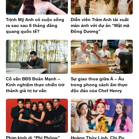
Trịnh Mỹ Anh có cuộc sống
Diễn viên Trâm Anh tái xuất
ra sao sau 6 tháng đăng
màn ảnh với dự án “Mật mã
quang quốc tế?
Đông Dương”
Cố vấn BĐS Đoàn Mạnh –
Sự giao thoa giữa Á – Âu
Kinh nghiệm thực chiến trở
trong phong cách ẩm thực
thành giá trị tư vấn
độc đáo của Chef Henry
Doan
Phim kinh dị “Phí Phông”
Hoàng Thùy Linh, Chi Pu,