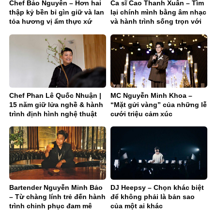
Chef Bảo Nguyên – Hơn hai
Ca sĩ Cao Thanh Xuân – Tìm
thập kỷ bền bỉ gìn giữ và lan
lại chính mình bằng âm nhạc
tỏa hương vị ẩm thực xứ
và hành trình sống trọn với
Nghệ
đam mê
Chef Phan Lê Quốc Nhuận |
MC Nguyễn Minh Khoa –
15 năm giữ lửa nghề & hành
“Mặt gửi vàng” của những lễ
trình định hình nghệ thuật
cưới triệu cảm xúc
chay – trà fine dining
Bartender Nguyễn Minh Bảo
DJ Heepsy – Chọn khác biệt
– Từ chàng lính trẻ đến hành
để không phải là bản sao
trình chinh phục đam mê
của một ai khác
phía sau quầy bar