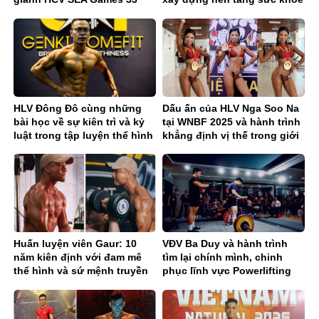
chuẩn cho người Việt
HLV Đông Đô cùng những
Dấu ấn của HLV Nga Soo Na
bài học về sự kiên trì và kỷ
tại WNBF 2025 và hành trình
luật trong tập luyện thể hình
khẳng định vị thế trong giới
fitness
Huấn luyện viên Gaur: 10
VĐV Ba Duy và hành trình
năm kiên định với đam mê
tìm lại chính mình, chinh
thể hình và sứ mệnh truyền
phục lĩnh vực Powerlifting
cảm hứng sống khỏe
Việt Nam