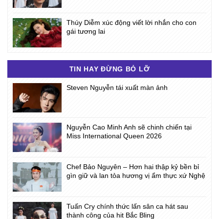
Thúy Diễm xúc động viết lời nhắn cho con
gái tương lai
TIN HAY ĐỪNG BỎ LỠ
Steven Nguyễn tái xuất màn ảnh
Nguyễn Cao Minh Anh sẽ chinh chiến tại
Miss International Queen 2026
Chef Bảo Nguyên – Hơn hai thập kỷ bền bỉ
gìn giữ và lan tỏa hương vị ẩm thực xứ Nghệ
Tuấn Cry chính thức lấn sân ca hát sau
thành công của hit Bắc Bling