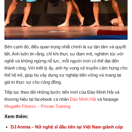
Bên cạnh đó, điều quan trọng nhất chính là sự tận tâm và quyết
liệt. Anh luôn tin rằng, chỉ khi thực sự đam mê, nghiêm túc với
nghề và không ngừng nỗ lực, mỗi người mới có thể đạt đến
thành công. Với triết lý ấy, anh hy vọng sẽ truyền cảm hứng cho
thế hệ trẻ, giúp họ xây dựng sự nghiệp bền vững và mang lại
giá trị thực sự cho cộng đồng.
Tiếp tục theo dõi những bước tiến mới của Đào Minh Hải và
thương hiệu tại facebook cá nhân
Đào Minh Hải
và fanpage
Megalife Fitness – Private Training
Xem thêm:
DJ Anmia – Nữ nghệ sĩ đầu tiên tại Việt Nam giành cúp