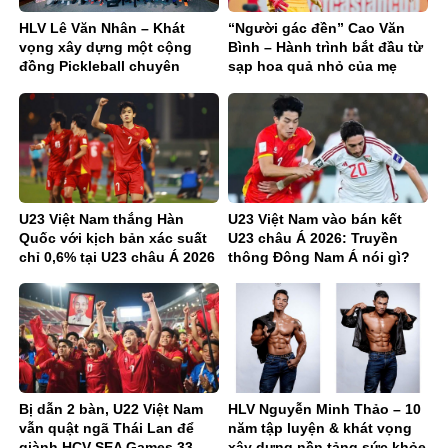
HLV Lê Văn Nhân – Khát
“Người gác đền” Cao Văn
vọng xây dựng một cộng
Bình – Hành trình bắt đầu từ
đồng Pickleball chuyên
sạp hoa quả nhỏ của mẹ
nghiệp và tích cực
U23 Việt Nam thắng Hàn
U23 Việt Nam vào bán kết
Quốc với kịch bản xác suất
U23 châu Á 2026: Truyền
chỉ 0,6% tại U23 châu Á 2026
thông Đông Nam Á nói gì?
Bị dẫn 2 bàn, U22 Việt Nam
HLV Nguyễn Minh Thảo – 10
vẫn quật ngã Thái Lan để
năm tập luyện & khát vọng
giành HCV SEA Games 33
xây dựng nền tảng sức khỏe