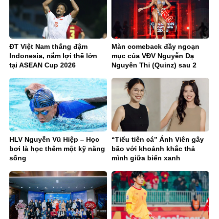
ĐT Việt Nam thắng đậm
Màn comeback đầy ngoạn
Indonesia, nắm lợi thế lớn
mục của VĐV Nguyễn Dạ
tại ASEAN Cup 2026
Nguyên Thi (Quinz) sau 2
năm tuyên bố ngừng thi đấu
HLV Nguyễn Vũ Hiệp – Học
“Tiểu tiên cá” Ánh Viên gây
bơi là học thêm một kỹ năng
bão với khoảnh khắc thả
sống
mình giữa biển xanh