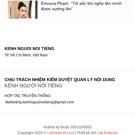
Emoura Phạm: “Tôi sốc khi nghe tên mình
được xướng lên”
KENH NGUOI NOI TIENG
TP. Hồ Chí Minh, Việt Nam
CHỊU TRÁCH NHIỆM KIỂM DUYỆT QUẢN LÝ NỘI DUNG
KÊNH NGƯỜI NỔI TIẾNG
HỢP TÁC TRUYỀN THÔNG
Marketing.kenhnguoinoitieng@gmail.com
Hotline kỹ thuật: 0563100000
Copyright 2026 ©
Ldknetwork.com
| Thiết kế bởi
Ldk Network