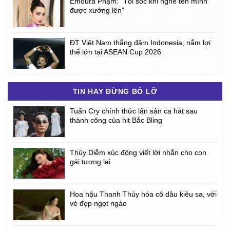
Emoura Phạm: “Tôi sốc khi nghe tên mình
được xướng lên”
ĐT Việt Nam thắng đậm Indonesia, nắm lợi
thế lớn tại ASEAN Cup 2026
TIN HAY ĐỪNG BỎ LỠ
Tuấn Cry chính thức lấn sân ca hát sau
thành công của hit Bắc Bling
Thúy Diễm xúc động viết lời nhắn cho con
gái tương lai
Hoa hậu Thanh Thủy hóa cô dâu kiêu sa, với
vẻ đẹp ngọt ngào