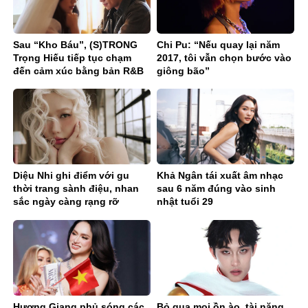
Sau “Kho Báu”, (S)TRONG
Chi Pu: “Nếu quay lại năm
Trọng Hiếu tiếp tục chạm
2017, tôi vẫn chọn bước vào
đến cảm xúc bằng bản R&B
giông bão”
Ballad sâu lắng
Diệu Nhi ghi điểm với gu
Khả Ngân tái xuất âm nhạc
thời trang sành điệu, nhan
sau 6 năm đúng vào sinh
sắc ngày càng rạng rỡ
nhật tuổi 29
Hương Giang phủ sóng các
Bỏ qua mọi ồn ào, tài năng