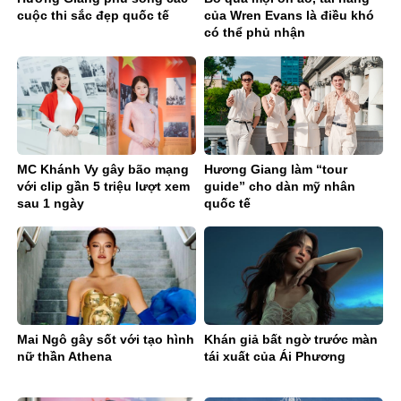
cuộc thi sắc đẹp quốc tế
của Wren Evans là điều khó
có thể phủ nhận
MC Khánh Vy gây bão mạng
Hương Giang làm “tour
với clip gần 5 triệu lượt xem
guide” cho dàn mỹ nhân
sau 1 ngày
quốc tế
Mai Ngô gây sốt với tạo hình
Khán giả bất ngờ trước màn
nữ thần Athena
tái xuất của Ái Phương