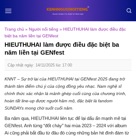
Skip
to
content
Trang chủ
»
Người nổi tiếng
»
HIEUTHUHAI làm được điều đặc
biệt ba năm liền tại GENfest
HIEUTHUHAI làm được điều đặc biệt ba
năm liền tại GENfest
Cập nhật ngày: 14/11/2025 lúc 17:00
KNNT – Sự trở lại của
HIEUTHUHAI
tại GENfest 2025 đang trở
thành tâm điểm chú ý của cộng đồng yêu nhạc. Nam nghệ sĩ
chính thức xác nhận là mảnh ghép cuối cùng của chương trình,
hoàn tất line-up được người hâm mộ, đặc biệt là fandom
SUNDAYs mong chờ suốt cuối năm.
Ba năm qua, HIEUTHUHAI liên tục để lại dấu ấn mạnh mẽ tại
GENfest. Anh từng “đốt cháy” hai mùa 2023 – 2024 với album
Ai cũng phải bắt đầu từ đâu đó cùng những bản hit đình đám từ