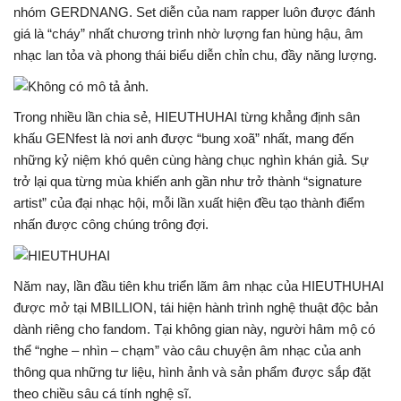
nhóm GERDNANG. Set diễn của nam rapper luôn được đánh
giá là “cháy” nhất chương trình nhờ lượng fan hùng hậu, âm
nhạc lan tỏa và phong thái biểu diễn chỉn chu, đầy năng lượng.
Trong nhiều lần chia sẻ, HIEUTHUHAI từng khẳng định sân
khấu GENfest là nơi anh được “bung xoã” nhất, mang đến
những kỷ niệm khó quên cùng hàng chục nghìn khán giả. Sự
trở lại qua từng mùa khiến anh gần như trở thành “signature
artist” của đại nhạc hội, mỗi lần xuất hiện đều tạo thành điểm
nhấn được công chúng trông đợi.
Năm nay, lần đầu tiên khu triển lãm âm nhạc của HIEUTHUHAI
được mở tại MBILLION, tái hiện hành trình nghệ thuật độc bản
dành riêng cho fandom. Tại không gian này, người hâm mộ có
thể “nghe – nhìn – chạm” vào câu chuyện âm nhạc của anh
thông qua những tư liệu, hình ảnh và sản phẩm được sắp đặt
theo chiều sâu cá tính nghệ sĩ.