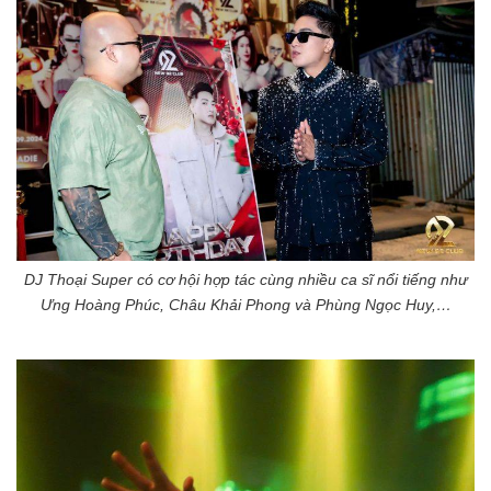
DJ Thoại Super có cơ hội hợp tác cùng nhiều ca sĩ nổi tiếng như
Ưng Hoàng Phúc, Châu Khải Phong và Phùng Ngọc Huy,…