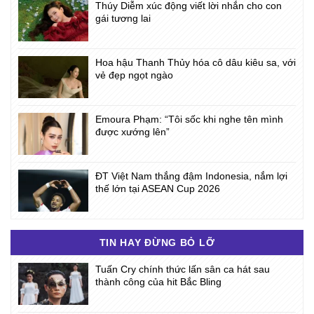
Thúy Diễm xúc động viết lời nhắn cho con
gái tương lai
Hoa hậu Thanh Thủy hóa cô dâu kiêu sa, với
vẻ đẹp ngọt ngào
Emoura Phạm: “Tôi sốc khi nghe tên mình
được xướng lên”
ĐT Việt Nam thắng đậm Indonesia, nắm lợi
thế lớn tại ASEAN Cup 2026
TIN HAY ĐỪNG BỎ LỠ
Tuấn Cry chính thức lấn sân ca hát sau
thành công của hit Bắc Bling