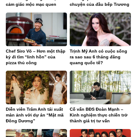
cảm giác mộc mạc quen
chuyện của đầu bếp Trương
thuộc
Quốc Quyền
Chef Siro Võ – Hơn một thập
Trịnh Mỹ Anh có cuộc sống
kỷ đi tìm “linh hồn” của
ra sao sau 6 tháng đăng
pizza thủ công
quang quốc tế?
Diễn viên Trâm Anh tái xuất
Cố vấn BĐS Đoàn Mạnh –
màn ảnh với dự án “Mật mã
Kinh nghiệm thực chiến trở
Đông Dương”
thành giá trị tư vấn