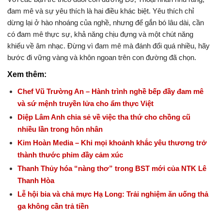
đam mê và sự yêu thích là hai điều khác biệt. Yêu thích chỉ
dừng lại ở hào nhoáng của nghề, nhưng để gắn bó lâu dài, cần
có đam mê thực sự, khả năng chịu đựng và một chút năng
khiếu về âm nhạc. Đừng vì đam mê mà đánh đổi quá nhiều, hãy
bước đi vững vàng và khôn ngoan trên con đường đã chọn.
Xem thêm:
Chef Vũ Trường An – Hành trình nghề bếp đầy đam mê
và sứ mệnh truyền lửa cho ẩm thực Việt
Diệp Lâm Anh chia sẻ về việc tha thứ cho chồng cũ
nhiều lần trong hôn nhân
Kim Hoàn Media – Khi mọi khoảnh khắc yêu thương trở
thành thước phim đầy cảm xúc
Thanh Thủy hóa “nàng thơ” trong BST mới của NTK Lê
Thanh Hòa
Lễ hội bia và chả mực Hạ Long: Trải nghiệm ăn uống thả
ga không cần trả tiền