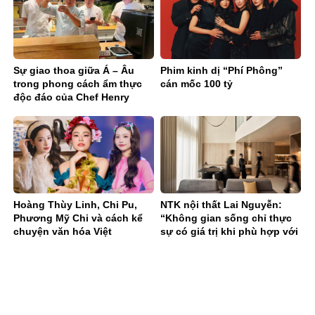
Sự giao thoa giữa Á – Âu
Phim kinh dị “Phí Phông”
trong phong cách ẩm thực
cán mốc 100 tỷ
độc đáo của Chef Henry
Doan
Hoàng Thùy Linh, Chi Pu,
NTK nội thất Lai Nguyễn:
Phương Mỹ Chi và cách kể
“Không gian sống chỉ thực
chuyện văn hóa Việt
sự có giá trị khi phù hợp với
gia chủ”