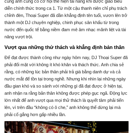
cùng anh cũng có cơ hội thể hiện tài năng khi được giao biểu
diễn chính thức trong ca 1. Từ một cậu thanh niên chỉ phụ trách
chỉnh đèn, Thoại Super đã dần khẳng định tên tuổi, vươn lên trở
thành một DJ chuyên nghiệp, chinh phục sân khấu từ trong
nước đến quốc tế bằng niềm đam mê âm nhạc mãnh liệt và tài
năng vượt trội.
Vượt qua những thử thách và khẳng định bản thân
Để đạt được thành công như ngày hôm nay, DJ Thoại Super đã
phải đối mặt với không ít khó khăn và thách thức. Anh chia sẻ
rằng, có những lúc bản thân phải trả giá bằng danh dự và cả
nước mắt để tồn tại trong nghề. Nhưng khi nhìn lại những ngày
đầu gian khó và so sánh với những gì đã đạt được ở hiện tại,
anh nhận ra rằng bản thân không được phép gục ngã. Động lực
lớn nhất để anh vượt qua mọi thử thách là quyết tâm phải tiến
lên, vì trên đầu “không có ô che,” anh không thể dừng lại mà
phải cố gắng hơn gấp nhiều lần.