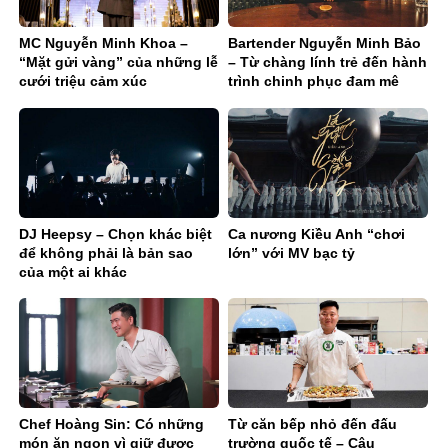
MC Nguyễn Minh Khoa –
Bartender Nguyễn Minh Bảo
“Mặt gửi vàng” của những lễ
– Từ chàng lính trẻ đến hành
cưới triệu cảm xúc
trình chinh phục đam mê
phía sau quầy bar
DJ Heepsy – Chọn khác biệt
Ca nương Kiều Anh “chơi
để không phải là bản sao
lớn” với MV bạc tỷ
của một ai khác
Chef Hoàng Sin: Có những
Từ căn bếp nhỏ đến đấu
món ăn ngon vì giữ được
trường quốc tế – Câu