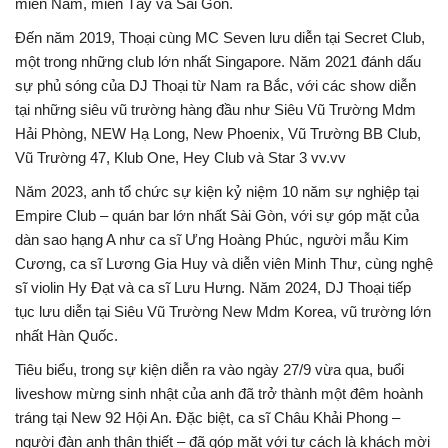
miền Nam, miền Tây và Sài Gòn.
Đến năm 2019, Thoại cùng MC Seven lưu diễn tại Secret Club,
một trong những club lớn nhất Singapore. Năm 2021 đánh dấu
sự phủ sóng của DJ Thoại từ Nam ra Bắc, với các show diễn
tại những siêu vũ trường hàng đầu như Siêu Vũ Trường Mdm
Hải Phòng, NEW Hạ Long, New Phoenix, Vũ Trường BB Club,
Vũ Trường 47, Klub One, Hey Club và Star 3 vv.vv
Năm 2023, anh tổ chức sự kiện kỷ niệm 10 năm sự nghiệp tại
Empire Club – quán bar lớn nhất Sài Gòn, với sự góp mặt của
dàn sao hạng A như ca sĩ Ưng Hoàng Phúc, người mẫu Kim
Cương, ca sĩ Lương Gia Huy và diễn viên Minh Thư, cùng nghệ
sĩ violin Hy Đạt và ca sĩ Lưu Hưng. Năm 2024, DJ Thoại tiếp
tục lưu diễn tại Siêu Vũ Trường New Mdm Korea, vũ trường lớn
nhất Hàn Quốc.
Tiêu biểu, trong sự kiện diễn ra vào ngày 27/9 vừa qua, buổi
liveshow mừng sinh nhật của anh đã trở thành một đêm hoành
tráng tại New 92 Hội An. Đặc biệt, ca sĩ Châu Khải Phong –
người đàn anh thân thiết – đã góp mặt với tư cách là khách mời