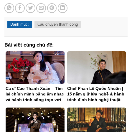
Danh mục:
Câu chuyện thành công
Bài viết cùng chủ đề:
Ca sĩ Cao Thanh Xuân – Tìm
Chef Phan Lê Quốc Nhuận |
lại chính mình bằng âm nhạc
15 năm giữ lửa nghề & hành
và hành trình sống trọn với
trình định hình nghệ thuật
đam mê
chay – trà fine dining