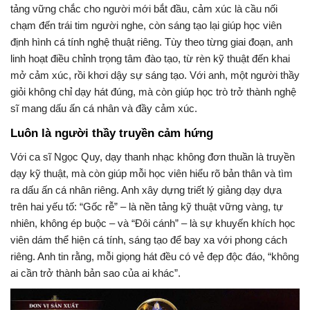
tảng vững chắc cho người mới bắt đầu, cảm xúc là cầu nối
chạm đến trái tim người nghe, còn sáng tạo lại giúp học viên
định hình cá tính nghệ thuật riêng. Tùy theo từng giai đoạn, anh
linh hoạt điều chỉnh trọng tâm đào tạo, từ rèn kỹ thuật đến khai
mở cảm xúc, rồi khơi dậy sự sáng tạo. Với anh, một người thầy
giỏi không chỉ dạy hát đúng, mà còn giúp học trò trở thành nghệ
sĩ mang dấu ấn cá nhân và đầy cảm xúc.
Luôn là người thầy truyền cảm hứng
Với ca sĩ Ngọc Quy, dạy thanh nhạc không đơn thuần là truyền
dạy kỹ thuật, mà còn giúp mỗi học viên hiểu rõ bản thân và tìm
ra dấu ấn cá nhân riêng. Anh xây dựng triết lý giảng dạy dựa
trên hai yếu tố: “Gốc rễ” – là nền tảng kỹ thuật vững vàng, tự
nhiên, không ép buộc – và “Đôi cánh” – là sự khuyến khích học
viên dám thể hiện cá tính, sáng tạo để bay xa với phong cách
riêng. Anh tin rằng, mỗi giọng hát đều có vẻ đẹp độc đáo, “không
ai cần trở thành bản sao của ai khác”.