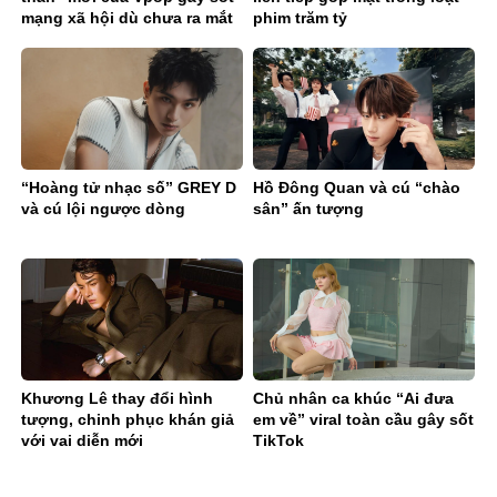
mạng xã hội dù chưa ra mắt
phim trăm tỷ
ca khúc chính thức
“Hoàng tử nhạc số” GREY D
Hồ Đông Quan và cú “chào
và cú lội ngược dòng
sân” ấn tượng
Khương Lê thay đổi hình
Chủ nhân ca khúc “Ai đưa
tượng, chinh phục khán giả
em về” viral toàn cầu gây sốt
với vai diễn mới
TikTok