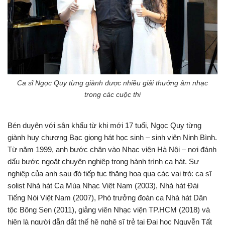
Ca sĩ Ngọc Quy từng giành được nhiều giải thưởng âm nhạc
trong các cuộc thi
Bén duyên với sân khấu từ khi mới 17 tuổi, Ngọc Quy từng
giành huy chương Bạc giọng hát học sinh – sinh viên Ninh Bình.
Từ năm 1999, anh bước chân vào Nhạc viện Hà Nội – nơi đánh
dấu bước ngoặt chuyên nghiệp trong hành trình ca hát. Sự
nghiệp của anh sau đó tiếp tục thăng hoa qua các vai trò: ca sĩ
solist Nhà hát Ca Múa Nhạc Việt Nam (2003), Nhà hát Đài
Tiếng Nói Việt Nam (2007), Phó trưởng đoàn ca Nhà hát Dân
tộc Bông Sen (2011), giảng viên Nhạc viện TP.HCM (2018) và
hiện là người dẫn dắt thế hệ nghệ sĩ trẻ tại Đại học Nguyễn Tất