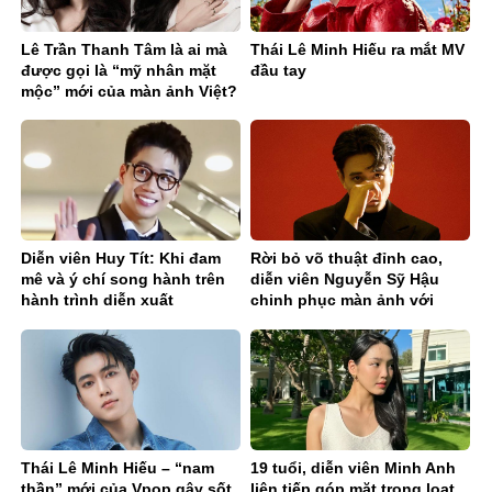
Lê Trần Thanh Tâm là ai mà
Thái Lê Minh Hiếu ra mắt MV
được gọi là “mỹ nhân mặt
đầu tay
mộc” mới của màn ảnh Việt?
Diễn viên Huy Tít: Khi đam
Rời bỏ võ thuật đỉnh cao,
mê và ý chí song hành trên
diễn viên Nguyễn Sỹ Hậu
hành trình diễn xuất
chinh phục màn ảnh với
phim trăm tỉ
Thái Lê Minh Hiếu – “nam
19 tuổi, diễn viên Minh Anh
thần” mới của Vpop gây sốt
liên tiếp góp mặt trong loạt