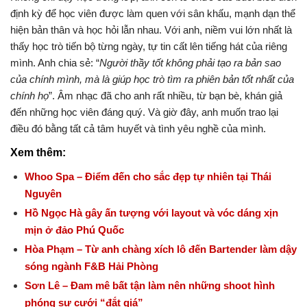
định kỳ để học viên được làm quen với sân khấu, mạnh dạn thể
hiện bản thân và học hỏi lẫn nhau. Với anh, niềm vui lớn nhất là
thấy học trò tiến bộ từng ngày, tự tin cất lên tiếng hát của riêng
mình. Anh chia sẻ: “
Người thầy tốt không phải tạo ra bản sao
của chính mình, mà là giúp học trò tìm ra phiên bản tốt nhất của
chính họ
”. Âm nhạc đã cho anh rất nhiều, từ bạn bè, khán giả
đến những học viên đáng quý. Và giờ đây, anh muốn trao lại
điều đó bằng tất cả tâm huyết và tình yêu nghề của mình.
Xem thêm:
Whoo Spa – Điểm đến cho sắc đẹp tự nhiên tại Thái
Nguyên
Hồ Ngọc Hà gây ấn tượng với layout và vóc dáng xịn
mịn ở đảo Phú Quốc
Hòa Phạm – Từ anh chàng xích lô đến Bartender làm dậy
sóng ngành F&B Hải Phòng
Sơn Lê – Đam mê bất tận làm nên những shoot hình
phóng sự cưới “đắt giá”