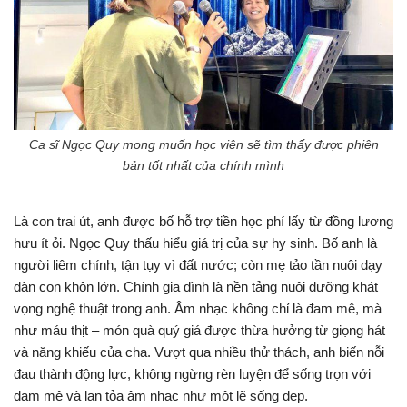
Ca sĩ Ngọc Quy mong muốn học viên sẽ tìm thấy được phiên
bản tốt nhất của chính mình
Là con trai út, anh được bố hỗ trợ tiền học phí lấy từ đồng lương
hưu ít ỏi.
Ngọc Quy thấu hiểu giá trị của sự hy sinh. Bố anh là
người liêm chính, tận tụy vì đất nước; còn mẹ tảo tần nuôi dạy
đàn con khôn lớn. Chính gia đình là nền tảng nuôi dưỡng khát
vọng nghệ thuật trong anh. Âm nhạc không chỉ là đam mê, mà
như máu thịt – món quà quý giá được thừa hưởng từ giọng hát
và năng khiếu của cha. Vượt qua nhiều thử thách, anh biến nỗi
đau thành động lực, không ngừng rèn luyện để sống trọn với
đam mê và lan tỏa âm nhạc như một lẽ sống đẹp.