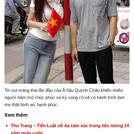
Tin vui mang thai lần đầu của Á hậu Quỳnh Châu khiến nhiều
người hâm mộ chúc phúc và kỳ vọng cô sẽ có hành trình làm
mẹ thật bình an, hạnh phúc.
Xem thêm:
Thu Trang – Tiến Luật vỡ òa cảm xúc trong tiệc mừng 14
năm ngày cưới