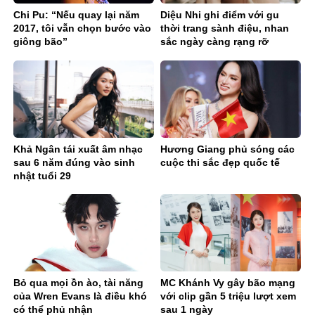
Chi Pu: “Nếu quay lại năm
Diệu Nhi ghi điểm với gu
2017, tôi vẫn chọn bước vào
thời trang sành điệu, nhan
giông bão”
sắc ngày càng rạng rỡ
Khả Ngân tái xuất âm nhạc
Hương Giang phủ sóng các
sau 6 năm đúng vào sinh
cuộc thi sắc đẹp quốc tế
nhật tuổi 29
Bỏ qua mọi ồn ào, tài năng
MC Khánh Vy gây bão mạng
của Wren Evans là điều khó
với clip gần 5 triệu lượt xem
có thể phủ nhận
sau 1 ngày