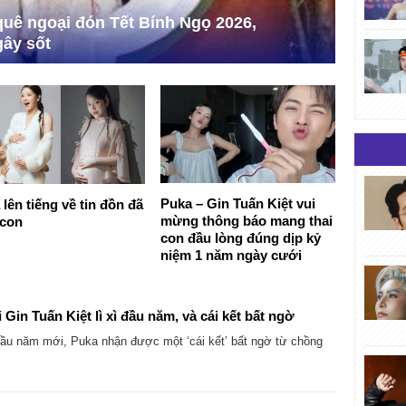
quê ngoại đón Tết Bính Ngọ 2026,
ây sốt
Puka – Gin Tuấn Kiệt vui
lên tiếng về tin đồn đã
mừng thông báo mang thai
 con
con đầu lòng đúng dịp kỷ
niệm 1 năm ngày cưới
 Gin Tuấn Kiệt lì xì đầu năm, và cái kết bất ngờ
u năm mới, Puka nhận được một ‘cái kết’ bất ngờ từ chồng