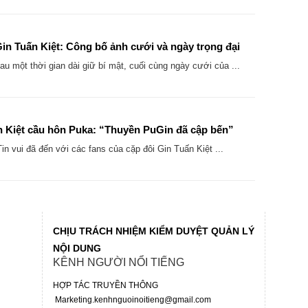
in Tuấn Kiệt: Công bố ảnh cưới và ngày trọng đại
u một thời gian dài giữ bí mật, cuối cùng ngày cưới của ...
n Kiệt cầu hôn Puka: “Thuyền PuGin đã cập bến”
n vui đã đến với các fans của cặp đôi Gin Tuấn Kiệt ...
CHỊU TRÁCH NHIỆM KIỂM DUYỆT QUẢN LÝ
NỘI DUNG
KÊNH NGƯỜI NỔI TIẾNG
HỢP TÁC TRUYỀN THÔNG
Marketing.kenhnguoinoitieng@gmail.com