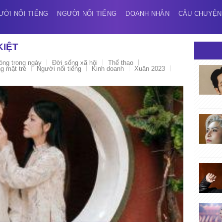
ƯỜI NỔI TIẾNG
NGƯỜI NỔI TIẾNG
DOANH NHÂN
CÂU CHUYỆN
KIỆT
óng trong ngày
Đời sống xã hội
Thể thao
 mặt trẻ
Người nổi tiếng
Kinh doanh
Xuân 2023