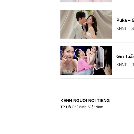
Puka – G
KNNT – Sa
Gin Tuấ
KNNT – Ti
KENH NGUOI NOI TIENG
TP. Hồ Chí Minh, Việt Nam