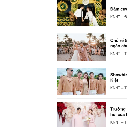
Đám cướ
KNNT – Đá
Chú rể G
ngào ch
KNNT – Tạ
Showbiz
Kiệt
KNNT – Tố
Trường G
hỏi của 
KNNT – Tr