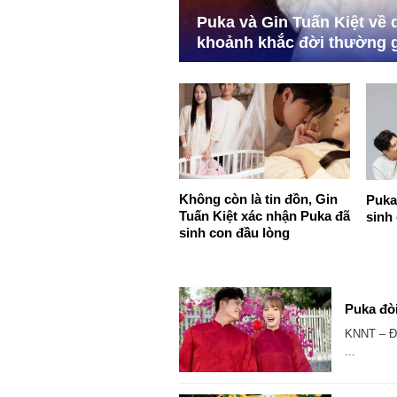
Puka và Gin Tuấn Kiệt về 
khoảnh khắc đời thường g
Không còn là tin đồn, Gin
Puka 
Tuấn Kiệt xác nhận Puka đã
sinh
sinh con đầu lòng
Puka đòi
KNNT – Đầ
...