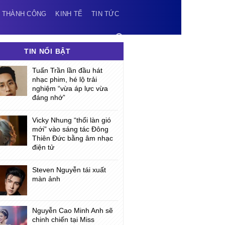
 THÀNH CÔNG
KINH TẾ
TIN TỨC
TIN NỔI BẬT
Tuấn Trần lần đầu hát
nhạc phim, hé lộ trải
nghiệm “vừa áp lực vừa
đáng nhớ”
Vicky Nhung “thổi làn gió
mới” vào sáng tác Đông
Thiên Đức bằng âm nhạc
điện tử
Steven Nguyễn tái xuất
màn ảnh
Nguyễn Cao Minh Anh sẽ
chinh chiến tại Miss