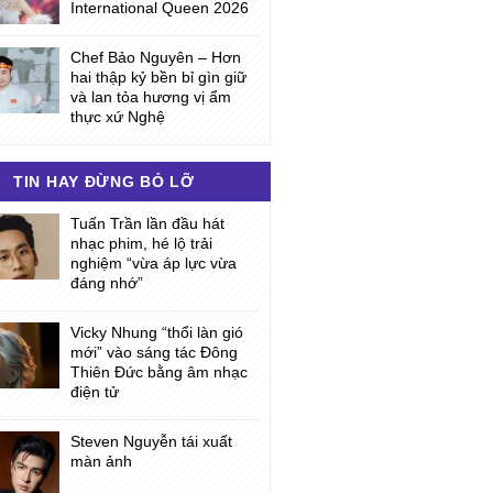
International Queen 2026
Chef Bảo Nguyên – Hơn
hai thập kỷ bền bỉ gìn giữ
và lan tỏa hương vị ẩm
thực xứ Nghệ
TIN HAY ĐỪNG BỎ LỠ
Tuấn Trần lần đầu hát
nhạc phim, hé lộ trải
nghiệm “vừa áp lực vừa
đáng nhớ”
Vicky Nhung “thổi làn gió
mới” vào sáng tác Đông
Thiên Đức bằng âm nhạc
điện tử
Steven Nguyễn tái xuất
màn ảnh