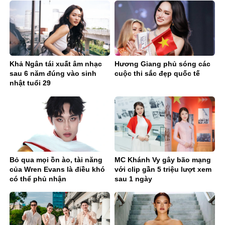
Khả Ngân tái xuất âm nhạc
Hương Giang phủ sóng các
sau 6 năm đúng vào sinh
cuộc thi sắc đẹp quốc tế
nhật tuổi 29
Bỏ qua mọi ồn ào, tài năng
MC Khánh Vy gây bão mạng
của Wren Evans là điều khó
với clip gần 5 triệu lượt xem
có thể phủ nhận
sau 1 ngày