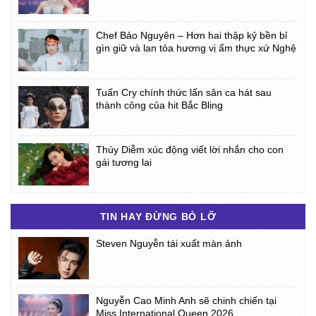
Chef Bảo Nguyên – Hơn hai thập kỷ bền bỉ
gìn giữ và lan tỏa hương vị ẩm thực xứ Nghệ
Tuấn Cry chính thức lấn sân ca hát sau
thành công của hit Bắc Bling
Thúy Diễm xúc động viết lời nhắn cho con
gái tương lai
TIN HAY ĐỪNG BỎ LỠ
Steven Nguyễn tái xuất màn ảnh
Nguyễn Cao Minh Anh sẽ chinh chiến tại
Miss International Queen 2026