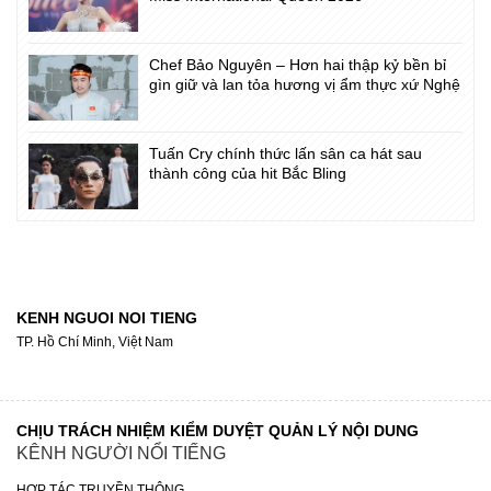
Chef Bảo Nguyên – Hơn hai thập kỷ bền bỉ
gìn giữ và lan tỏa hương vị ẩm thực xứ Nghệ
Tuấn Cry chính thức lấn sân ca hát sau
thành công của hit Bắc Bling
KENH NGUOI NOI TIENG
TP. Hồ Chí Minh, Việt Nam
CHỊU TRÁCH NHIỆM KIỂM DUYỆT QUẢN LÝ NỘI DUNG
KÊNH NGƯỜI NỔI TIẾNG
HỢP TÁC TRUYỀN THÔNG