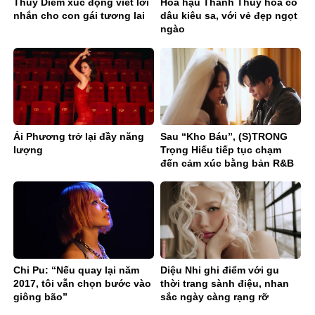
Thúy Diễm xúc động viết lời
Hoa hậu Thanh Thủy hóa cô
nhắn cho con gái tương lai
dâu kiêu sa, với vẻ đẹp ngọt
ngào
Ái Phương trở lại đầy năng
Sau “Kho Báu”, (S)TRONG
lượng
Trọng Hiếu tiếp tục chạm
đến cảm xúc bằng bản R&B
Ballad sâu lắng
Chi Pu: “Nếu quay lại năm
Diệu Nhi ghi điểm với gu
2017, tôi vẫn chọn bước vào
thời trang sành điệu, nhan
giông bão”
sắc ngày càng rạng rỡ