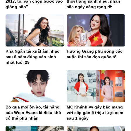
2017, tôi vẫn chọn bước vào
thời trang sành điệu, nhan
giông bão”
sắc ngày càng rạng rỡ
Khả Ngân tái xuất âm nhạc
Hương Giang phủ sóng các
sau 6 năm đúng vào sinh
cuộc thi sắc đẹp quốc tế
nhật tuổi 29
Bỏ qua mọi ồn ào, tài năng
MC Khánh Vy gây bão mạng
của Wren Evans là điều khó
với clip gần 5 triệu lượt xem
có thể phủ nhận
sau 1 ngày