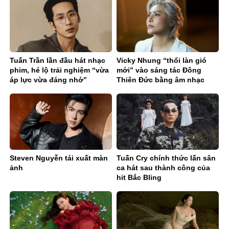
Tuấn Trần lần đầu hát nhạc
Vicky Nhung “thổi làn gió
phim, hé lộ trải nghiệm “vừa
mới” vào sáng tác Đông
áp lực vừa đáng nhớ”
Thiên Đức bằng âm nhạc
điện tử
Steven Nguyễn tái xuất màn
Tuấn Cry chính thức lấn sân
ảnh
ca hát sau thành công của
hit Bắc Bling