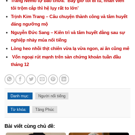
Trang Nemo tự bào chữa: ‘Bây giờ tôi đi tù, nhân viên
tôi trộm cắp thì hệ lụy rất to lớn’
Trịnh Kim Trang – Câu chuyện thành công và tâm huyết
đáng ngưỡng mộ
Nguyễn Đức Sang – Kiên trì và tâm huyết đằng sau sự
nghiệp nhảy múa nổi tiếng
Lòng heo nhồi thịt chiên vừa lạ vừa ngon, ai ăn cũng mê
Vốn ngoại rút mạnh trên sàn chứng khoán tuần đầu
tháng 12
Danh mục:
Người nổi tiếng
Từ khóa:
Tăng Phúc
Bài viết cùng chủ đề: