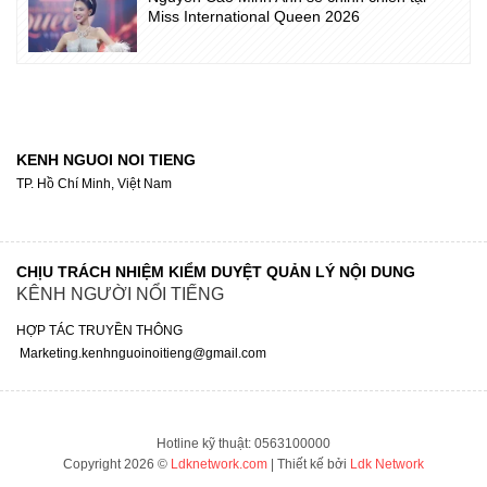
Miss International Queen 2026
KENH NGUOI NOI TIENG
TP. Hồ Chí Minh, Việt Nam
CHỊU TRÁCH NHIỆM KIỂM DUYỆT QUẢN LÝ NỘI DUNG
KÊNH NGƯỜI NỔI TIẾNG
HỢP TÁC TRUYỀN THÔNG
Marketing.kenhnguoinoitieng@gmail.com
Hotline kỹ thuật: 0563100000
Copyright 2026 ©
Ldknetwork.com
| Thiết kế bởi
Ldk Network