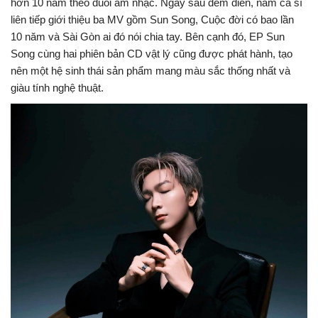
hơn 10 năm theo đuổi âm nhạc. Ngay sau đêm diễn, nam ca sĩ
liên tiếp giới thiệu ba MV gồm Sun Song, Cuộc đời có bao lần
10 năm và Sài Gòn ai đó nói chia tay. Bên cạnh đó, EP Sun
Song cùng hai phiên bản CD vật lý cũng được phát hành, tạo
nên một hệ sinh thái sản phẩm mang màu sắc thống nhất và
giàu tính nghệ thuật.