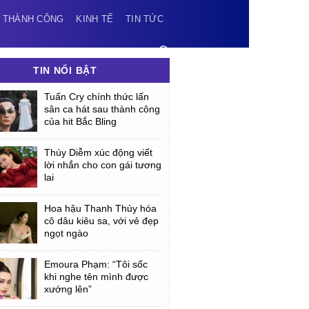
 THÀNH CÔNG
KINH TẾ
TIN TỨC
TIN NỔI BẬT
Tuấn Cry chính thức lấn
sân ca hát sau thành công
của hit Bắc Bling
Thúy Diễm xúc động viết
lời nhắn cho con gái tương
lai
Hoa hậu Thanh Thủy hóa
cô dâu kiêu sa, với vẻ đẹp
ngọt ngào
Emoura Phạm: “Tôi sốc
khi nghe tên mình được
xướng lên”