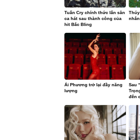
Tuấn Cry chính thức lấn sân
Thúy 
ca hát sau thành công của
nhắn 
hit Bắc Bling
Ái Phương trở lại đầy năng
Sau 
lượng
Trọng
đến 
Balla