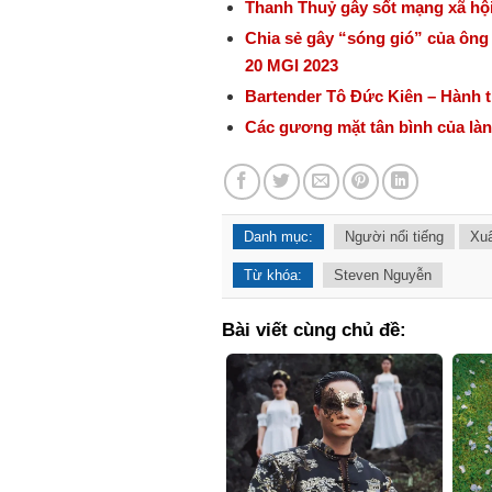
Thanh Thuỷ gây sốt mạng xã hội
Chia sẻ gây “sóng gió” của ông N
20 MGI 2023
Bartender Tô Đức Kiên – Hành t
Các gương mặt tân bình của làn
Danh mục:
Người nổi tiếng
Xu
Từ khóa:
Steven Nguyễn
Bài viết cùng chủ đề: