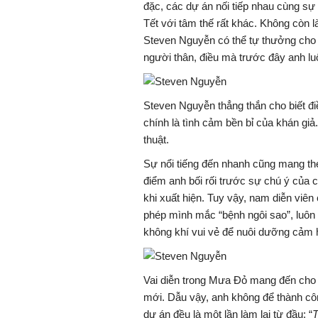
đặc, các dự án nối tiếp nhau cùng s
Tết với tâm thế rất khác. Không còn l
Steven Nguyễn có thể tự thưởng cho b
người thân, điều mà trước đây anh l
Steven Nguyễn thẳng thắn cho biết đi
chính là tình cảm bền bỉ của khán giả.
thuật.
Sự nổi tiếng đến nhanh cũng mang th
điểm anh bối rối trước sự chú ý của c
khi xuất hiện. Tuy vậy, nam diễn viên
phép mình mắc “bệnh ngôi sao”, luôn 
không khí vui vẻ để nuôi dưỡng cảm 
Vai diễn trong Mưa Đỏ mang đến cho
mới. Dẫu vậy, anh không để thành cô
dự án đều là một lần làm lại từ đầu: “
T