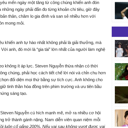
ự yêu mến ngày một tăng từ công chúng khiến anh đón
à những ngày phải đắn đo từng khoản chi tiêu, giờ đây
ản thân, chăm lo gia đình và san sẻ nhiều hơn với
uôn mong mỏi.
ều khiến anh tự hào nhất không phải là giải thưởng, mà
 Với anh, đó mới là “gia tài” lớn nhất của người làm nghệ
eo không ít áp lực. Steven Nguyễn thừa nhận có thời
ông chúng, phải học cách tiết chế lời nói và chỉn chu hơn
 chọn đối diện mọi thứ bằng sự tích cực. Anh không cho
giữ tinh thần hòa đồng trên phim trường và ưu tiên bầu
hứng sáng tạo.
 Steven Nguyễn cú hích mạnh mẽ, mở ra nhiều cơ hội
ng trở thành gánh nặng. Nam diễn viên quan niệm mỗi
ôi luôn cố gắng 200%. Nếu vai sau không vượt được vai