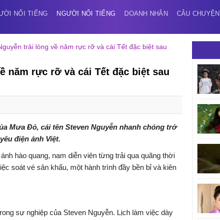
ƯỜI NỔI TIẾNG
NGƯỜI NỔI TIẾNG
DOANH NHÂN
CÂU CHUYỆN
guyễn trải lòng về năm rực rỡ và cái Tết đặc biệt sau
ề năm rực rỡ và cái Tết đặc biệt sau
ủa Mưa Đỏ, cái tên Steven Nguyễn nhanh chóng trở
yêu điện ảnh Việt.
o ánh hào quang, nam diễn viên từng trải qua quãng thời
iệc soát vé sân khấu, một hành trình đầy bền bỉ và kiên
rong sự nghiệp của Steven Nguyễn. Lịch làm việc dày