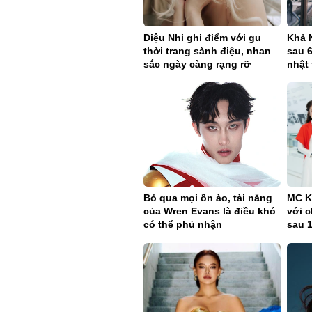
Diệu Nhi ghi điểm với gu
Khả 
thời trang sành điệu, nhan
sau 
sắc ngày càng rạng rỡ
nhật 
Bỏ qua mọi ồn ào, tài năng
MC K
của Wren Evans là điều khó
với c
có thể phủ nhận
sau 