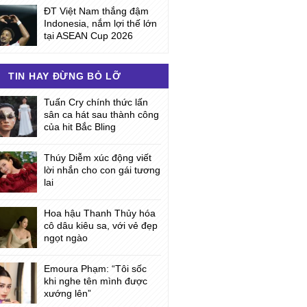
ĐT Việt Nam thắng đậm
Indonesia, nắm lợi thế lớn
tại ASEAN Cup 2026
TIN HAY ĐỪNG BỎ LỠ
Tuấn Cry chính thức lấn
sân ca hát sau thành công
của hit Bắc Bling
Thúy Diễm xúc động viết
lời nhắn cho con gái tương
lai
Hoa hậu Thanh Thủy hóa
cô dâu kiêu sa, với vẻ đẹp
ngọt ngào
Emoura Phạm: “Tôi sốc
khi nghe tên mình được
xướng lên”