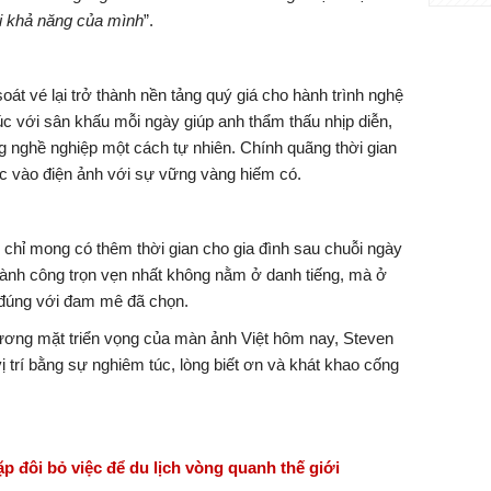
với khả năng của mình
”.
oát vé lại trở thành nền tảng quý giá cho hành trình nghệ
úc với sân khấu mỗi ngày giúp anh thẩm thấu nhịp diễn,
ng nghề nghiệp một cách tự nhiên. Chính quãng thời gian
c vào điện ảnh với sự vững vàng hiếm có.
hỉ mong có thêm thời gian cho gia đình sau chuỗi ngày
hành công trọn vẹn nhất không nằm ở danh tiếng, mà ở
 đúng với đam mê đã chọn.
ương mặt triển vọng của màn ảnh Việt hôm nay, Steven
trí bằng sự nghiêm túc, lòng biết ơn và khát khao cống
 đôi bỏ việc để du lịch vòng quanh thế giới