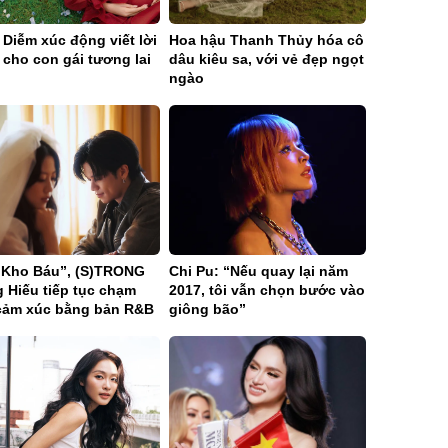
Diễm xúc động viết lời
Hoa hậu Thanh Thủy hóa cô
cho con gái tương lai
dâu kiêu sa, với vẻ đẹp ngọt
ngào
“Kho Báu”, (S)TRONG
Chi Pu: “Nếu quay lại năm
 Hiếu tiếp tục chạm
2017, tôi vẫn chọn bước vào
cảm xúc bằng bản R&B
giông bão”
d sâu lắng