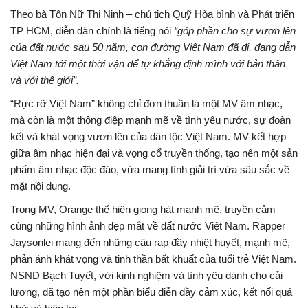
Theo bà Tôn Nữ Thị Ninh – chủ tịch Quỹ Hòa bình và Phát triển
TP HCM, diễn đàn chính là tiếng nói
“góp phần cho sự vươn lên
của đất nước sau 50 năm, con đường Việt Nam đã đi, đang dẫn
Việt Nam tới một thời vận để tự khẳng định mình với bản thân
và với thế giới”.
“Rực rỡ Việt Nam” không chỉ đơn thuần là một MV âm nhạc,
mà còn là một thông điệp mạnh mẽ về tình yêu nước, sự đoàn
kết và khát vọng vươn lên của dân tộc Việt Nam. MV kết hợp
giữa âm nhạc hiện đại và vọng cổ truyền thống, tạo nên một sản
phẩm âm nhạc độc đáo, vừa mang tính giải trí vừa sâu sắc về
mặt nội dung.
Trong MV, Orange thể hiện giọng hát mạnh mẽ, truyền cảm
cùng những hình ảnh đẹp mắt về đất nước Việt Nam. Rapper
Jaysonlei mang đến những câu rap đầy nhiệt huyết, mạnh mẽ,
phản ánh khát vọng và tinh thần bất khuất của tuổi trẻ Việt Nam.
NSND Bạch Tuyết, với kinh nghiệm và tình yêu dành cho cải
lương, đã tạo nên một phần biểu diễn đầy cảm xúc, kết nối quá