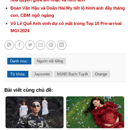
Đoàn Văn Hậu và Doãn Hải My tiết lộ hình ảnh đầy tháng
con, CĐM ngỡ ngàng
Võ Lê Quế Anh vinh dự có mặt trong Top 10 Pre-arrival
MGI 2024
Danh mục:
Người nổi tiếng
Từ khóa:
Jaysonlei
NSND Bạch Tuyết
Orange
Bài viết cùng chủ đề: