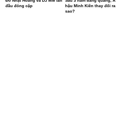
Đỗ Nhật Hoàng và DJ Mie lần
Sau 3 năm đăng quang, Á
đầu đóng cặp
hậu Minh Kiên thay đổi ra
sao?