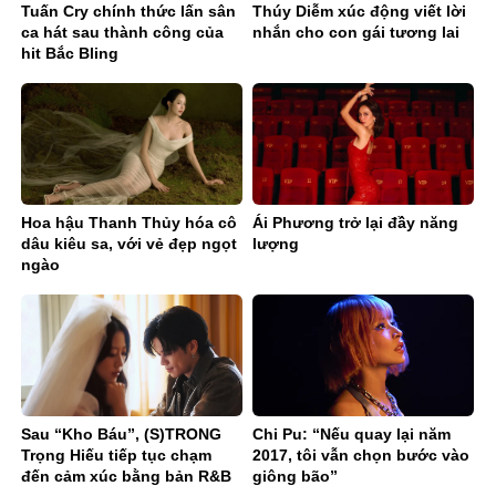
Tuấn Cry chính thức lấn sân
Thúy Diễm xúc động viết lời
ca hát sau thành công của
nhắn cho con gái tương lai
hit Bắc Bling
Hoa hậu Thanh Thủy hóa cô
Ái Phương trở lại đầy năng
dâu kiêu sa, với vẻ đẹp ngọt
lượng
ngào
Sau “Kho Báu”, (S)TRONG
Chi Pu: “Nếu quay lại năm
Trọng Hiếu tiếp tục chạm
2017, tôi vẫn chọn bước vào
đến cảm xúc bằng bản R&B
giông bão”