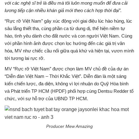
với các nghệ sĩ trẻ là điều mà tôi luôn mong muốn để đưa cải
lương tiếp cận nhiều khán giả mới theo cách hợp thời đại”.
“Rực rỡ Việt Nam” gây xúc động với giai điệu lúc hào hùng, lúc
sâu lắng thiết tha, cùng phần ca từ dung dị, thể hiện niềm tự
hào, tình yêu dành cho đất nước và con người Việt Nam. Cùng
với phần hình ảnh được chọn lọc hướng đến các giá trị văn
hóa, MV như chiếc cầu nối giữa quá khứ và hiện tại, vươn mình
tới tương lai rực rỡ.
MV “Rực rỡ Việt Nam” được chọn làm MV chủ đề của dự án
“Diễn đàn Việt Nam – Thời Khắc Việt”. Diễn đàn là một sáng
kiến chiến lược, đa diện, không vì lợi nhuận do Quỹ Hòa bình
và Phát triển TP HCM (HPDF) phối hợp cùng Dentsu Redder tổ
chức, với sự hỗ trợ của UBND TP HCM.
Producer Mew Amazing