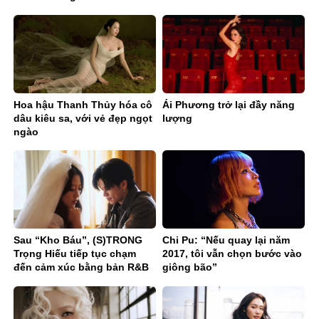
Hoa hậu Thanh Thủy hóa cô
Ái Phương trở lại đầy năng
dâu kiêu sa, với vẻ đẹp ngọt
lượng
ngào
Sau “Kho Báu”, (S)TRONG
Chi Pu: “Nếu quay lại năm
Trọng Hiếu tiếp tục chạm
2017, tôi vẫn chọn bước vào
đến cảm xúc bằng bản R&B
giông bão”
Ballad sâu lắng