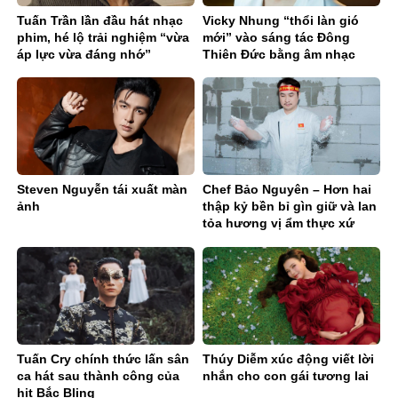
Tuấn Trần lần đầu hát nhạc
Vicky Nhung “thổi làn gió
phim, hé lộ trải nghiệm “vừa
mới” vào sáng tác Đông
áp lực vừa đáng nhớ”
Thiên Đức bằng âm nhạc
điện tử
Steven Nguyễn tái xuất màn
Chef Bảo Nguyên – Hơn hai
ảnh
thập kỷ bền bỉ gìn giữ và lan
tỏa hương vị ẩm thực xứ
Nghệ
Tuấn Cry chính thức lấn sân
Thúy Diễm xúc động viết lời
ca hát sau thành công của
nhắn cho con gái tương lai
hit Bắc Bling