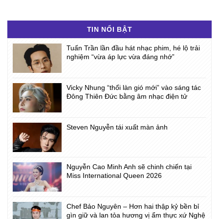
TIN NỔI BẬT
Tuấn Trần lần đầu hát nhạc phim, hé lộ trải
nghiệm “vừa áp lực vừa đáng nhớ”
Vicky Nhung “thổi làn gió mới” vào sáng tác
Đông Thiên Đức bằng âm nhạc điện tử
Steven Nguyễn tái xuất màn ảnh
Nguyễn Cao Minh Anh sẽ chinh chiến tại
Miss International Queen 2026
Chef Bảo Nguyên – Hơn hai thập kỷ bền bỉ
gìn giữ và lan tỏa hương vị ẩm thực xứ Nghệ