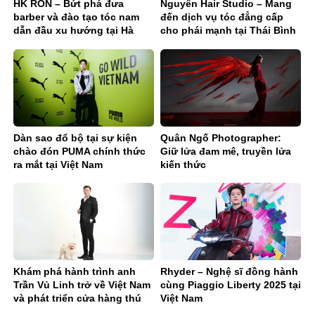
HK RON – Bứt phá đưa
Nguyên Hair Studio – Mang
barber và đào tạo tóc nam
đến dịch vụ tóc đẳng cấp
dẫn đầu xu hướng tại Hà
cho phái mạnh tại Thái Bình
Tĩnh
Dàn sao đổ bộ tại sự kiện
Quân Ngố Photographer:
chào đón PUMA chính thức
Giữ lửa đam mê, truyền lửa
ra mắt tại Việt Nam
kiến thức
Khám phá hành trình anh
Rhyder – Nghệ sĩ đồng hành
Trần Vủ Linh trở về Việt Nam
cùng Piaggio Liberty 2025 tại
và phát triển cửa hàng thú
Việt Nam
cưng Yuki Pet