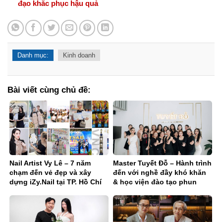
đạo khắc phục hậu quả
Danh mục:
Kinh doanh
Bài viết cùng chủ đề:
Nail Artist Vy Lê – 7 năm
Master Tuyết Đỗ – Hành trình
chạm đến vẻ đẹp và xây
đến với nghề đầy khó khăn
dựng iZy.Nail tại TP. Hồ Chí
& học viện đào tạo phun
Minh
xăm chuyên nghiệp