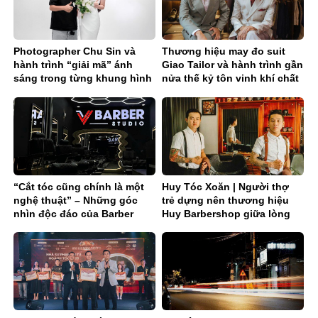
Photographer Chu Sin và
Thương hiệu may đo suit
hành trình “giải mã” ánh
Giao Tailor và hành trình gần
sáng trong từng khung hình
nửa thế kỷ tôn vinh khí chất
quý ông Việt
“Cắt tóc cũng chính là một
Huy Tóc Xoăn | Người thợ
nghệ thuật” – Những góc
trẻ dựng nên thương hiệu
nhìn độc đáo của Barber
Huy Barbershop giữa lòng
Xuân Vẽ
Cố đô