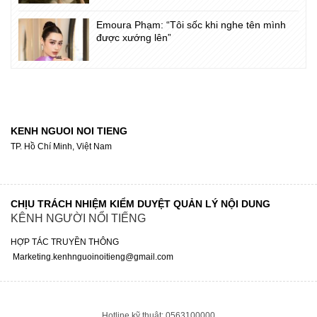
Emoura Phạm: “Tôi sốc khi nghe tên mình
được xướng lên”
KENH NGUOI NOI TIENG
TP. Hồ Chí Minh, Việt Nam
CHỊU TRÁCH NHIỆM KIỂM DUYỆT QUẢN LÝ NỘI DUNG
KÊNH NGƯỜI NỔI TIẾNG
HỢP TÁC TRUYỀN THÔNG
Marketing.kenhnguoinoitieng@gmail.com
Hotline kỹ thuật: 0563100000