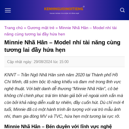
Skip
to
content
Trang chủ
»
Gương mặt trẻ
»
Minnie Nhã Hân – Model nhí tài
năng cùng tương lai đầy hứa hẹn
Minnie Nhã Hân – Model nhí tài năng cùng
tương lai đầy hứa hẹn
Cập nhật ngày: 29/08/2024 lúc 15:00
KNNT – Trần Ngô Nhã Hân sinh năm 2020 tại Thành phố Hồ
Chí Minh, đã sớm bộc lộ năng khiếu và đam mê trong lĩnh vực
nghệ thuật. Với biệt danh dễ thương “Minnie Nhã Hân”, cô bé
không chỉ chinh phục trái tim khán giả bởi vẻ ngoài xinh xắn mà
còn bởi khả năng diễn xuất tự nhiên, đầy cuốn hút. Dù chỉ mới 4
tuổi, Minnie đã có một hành trình ấn tượng với vai trò mẫu ảnh
nhí, tham gia đóng MV và TVC, hứa hẹn một tương lai rực rỡ.
Minnie Nhã Hân – Bén duyên với lĩnh vực nghệ