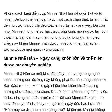
Phong cách biểu diễn của Minnie Nhã Hân rất cuốn hút và tự
nhiên. Bé luôn thể hiện cảm xúc một cách chân thật, từ ánh mắt
đến nụ cười và cử chỉ đều toát lên sự tự tin, đáng yêu. Dù còn
nhỏ, Minnie không hề sợ hãi trước ống kính, mà ngược lại, luôn
thoải mái và hòa nhập nhanh chóng với không khí làm việc.
Điều này khiến Minnie nhận được nhiều lời khen và tạo ấn
tượng tốt với mọi người xung quanh.
Minnie Nhã Hân – Ngày càng khôn lớn và thể hiện
được sự chuyên nghiệp
Minnie Nhã Hân có một khởi đầu đầy triển vọng trong nghệ
thuật, nhưng con đường này không phải lúc nào cũng thuận lợi.
Ban đầu, mẹ con Minnie gặp nhiều khó khăn khi đi casting
nhưng chưa được lựa chọn. Đã có lúc mẹ Minnie nghĩ đến việc
từ bỏ, nhưng niềm đam mê mãnh liệt của Minnie đã khiến mẹ
thay đổi quyết định. Thấy con gái mỗi ngày đều háo hức hỏi:
“Hôm nay có đi chụp hình không mẹ?” khiến mẹ Minnie không