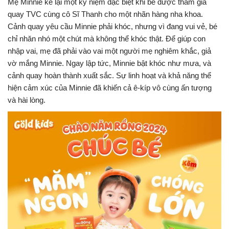
Mẹ Minnie kể lại một kỷ niệm đặc biệt khi bé được tham gia
quay TVC cùng cô Sĩ Thanh cho một nhãn hàng nha khoa.
Cảnh quay yêu cầu Minnie phải khóc, nhưng vì đang vui vẻ, bé
chỉ nhăn nhó một chút mà không thể khóc thật. Để giúp con
nhập vai, mẹ đã phải vào vai một người mẹ nghiêm khắc, giả
vờ mắng Minnie. Ngay lập tức, Minnie bật khóc như mưa, và
cảnh quay hoàn thành xuất sắc. Sự linh hoạt và khả năng thể
hiện cảm xúc của Minnie đã khiến cả ê-kíp vô cùng ấn tượng
và hài lòng.