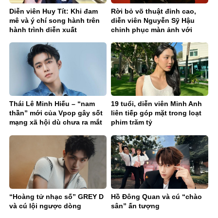
Diễn viên Huy Tít: Khi đam
Rời bỏ võ thuật đỉnh cao,
mê và ý chí song hành trên
diễn viên Nguyễn Sỹ Hậu
hành trình diễn xuất
chinh phục màn ảnh với
phim trăm tỉ
Thái Lê Minh Hiếu – “nam
19 tuổi, diễn viên Minh Anh
thần” mới của Vpop gây sốt
liên tiếp góp mặt trong loạt
mạng xã hội dù chưa ra mắt
phim trăm tỷ
ca khúc chính thức
“Hoàng tử nhạc số” GREY D
Hồ Đông Quan và cú “chào
và cú lội ngược dòng
sân” ấn tượng