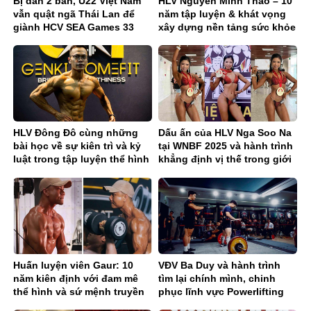
Bị dẫn 2 bàn, U22 Việt Nam
HLV Nguyễn Minh Thảo – 10
vẫn quật ngã Thái Lan để
năm tập luyện & khát vọng
giành HCV SEA Games 33
xây dựng nền tảng sức khỏe
chuẩn cho người Việt
HLV Đông Đô cùng những
Dấu ấn của HLV Nga Soo Na
bài học về sự kiên trì và kỷ
tại WNBF 2025 và hành trình
luật trong tập luyện thể hình
khẳng định vị thế trong giới
fitness
Huấn luyện viên Gaur: 10
VĐV Ba Duy và hành trình
năm kiên định với đam mê
tìm lại chính mình, chinh
thể hình và sứ mệnh truyền
phục lĩnh vực Powerlifting
cảm hứng sống khỏe
Việt Nam