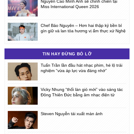
Nguyễn Cao Minh Anh sẽ chinh chiến tại
Miss International Queen 2026
Chef Bảo Nguyên – Hơn hai thập kỷ bền bỉ
gìn giữ và lan tỏa hương vị ẩm thực xứ Nghệ
TIN HAY ĐỪNG BỎ LỠ
Tuấn Trần lần đầu hát nhạc phim, hé lộ trải
nghiệm “vừa áp lực vừa đáng nhớ”
Vicky Nhung “thổi làn gió mới” vào sáng tác
Đông Thiên Đức bằng âm nhạc điện tử
Steven Nguyễn tái xuất màn ảnh