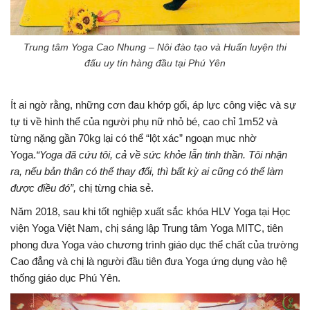
Trung tâm Yoga Cao Nhung – Nôi đào tạo và Huấn luyện thi
đấu uy tín hàng đầu tại Phú Yên
Ít ai ngờ rằng, những cơn đau khớp gối, áp lực công việc và sự
tự ti về hình thể của người phụ nữ nhỏ bé, cao chỉ 1m52 và
từng nặng gần 70kg lại có thể “lột xác” ngoạn mục nhờ
Yoga.
“Yoga đã cứu tôi, cả về sức khỏe lẫn tinh thần. Tôi nhận
ra, nếu bản thân có thể thay đổi, thì bất kỳ ai cũng có thể làm
được điều đó”,
chị từng chia sẻ.
Năm 2018, sau khi tốt nghiệp xuất sắc khóa HLV Yoga tại Học
viện Yoga Việt Nam, chị sáng lập Trung tâm Yoga MITC, tiên
phong đưa Yoga vào chương trình giáo dục thể chất của trường
Cao đẳng và chị là người đầu tiên đưa Yoga ứng dụng vào hệ
thống giáo dục Phú Yên.