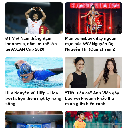
ĐT Việt Nam thắng đậm
Màn comeback đầy ngoạn
Indonesia, nắm lợi thế lớn
mục của VĐV Nguyễn Dạ
tại ASEAN Cup 2026
Nguyên Thi (Quinz) sau 2
năm tuyên bố ngừng thi đấu
HLV Nguyễn Vũ Hiệp – Học
“Tiểu tiên cá” Ánh Viên gây
bơi là học thêm một kỹ năng
bão với khoảnh khắc thả
sống
mình giữa biển xanh