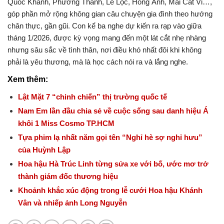
Quốc Khánh, Phương Thanh, Lê Lộc, Hồng Ánh, Mai Cát Vi…,
góp phần mở rộng không gian câu chuyện gia đình theo hướng
chân thực, gần gũi. Con kể ba nghe dự kiến ra rạp vào giữa
tháng 1/2026, được kỳ vọng mang đến một lát cắt nhẹ nhàng
nhưng sâu sắc về tình thân, nơi điều khó nhất đôi khi không
phải là yêu thương, mà là học cách nói ra và lắng nghe.
Xem thêm:
Lật Mặt 7 “chinh chiến” thị trường quốc tế
Nam Em lần đầu chia sẻ về cuộc sống sau danh hiệu Á
khôi 1 Miss Cosmo TP.HCM
Tựa phim lạ nhất năm gọi tên “Nghỉ hè sợ nghỉ hưu”
của Huỳnh Lập
Hoa hậu Hà Trúc Linh từng sửa xe với bố, ước mơ trở
thành giám đốc thương hiệu
Khoảnh khắc xúc động trong lễ cưới Hoa hậu Khánh
Vân và nhiếp ảnh Long Nguyễn