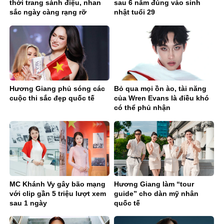
thời trang sành điệu, nhan
sau 6 năm đúng vào sinh
sắc ngày càng rạng rỡ
nhật tuổi 29
Hương Giang phủ sóng các
Bỏ qua mọi ồn ào, tài năng
cuộc thi sắc đẹp quốc tế
của Wren Evans là điều khó
có thể phủ nhận
MC Khánh Vy gây bão mạng
Hương Giang làm “tour
với clip gần 5 triệu lượt xem
guide” cho dàn mỹ nhân
sau 1 ngày
quốc tế