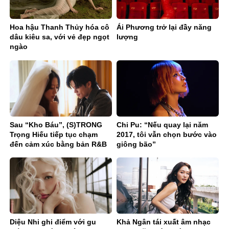
Hoa hậu Thanh Thủy hóa cô
Ái Phương trở lại đầy năng
dâu kiêu sa, với vẻ đẹp ngọt
lượng
ngào
Sau “Kho Báu”, (S)TRONG
Chi Pu: “Nếu quay lại năm
Trọng Hiếu tiếp tục chạm
2017, tôi vẫn chọn bước vào
đến cảm xúc bằng bản R&B
giông bão”
Ballad sâu lắng
Diệu Nhi ghi điểm với gu
Khả Ngân tái xuất âm nhạc