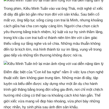
Trong phim, Kiều Minh Tuấn vào vai ông Thái, một nghệ sĩ xiếc
đi dây đã gắn bó gần như trọn đời với sân khấu. Sau biến cố
mất vợ, ông tiếp tục sống cùng con trai là Minh, nhưng khoảng
cách giữa hai cha con ngày càng lớn. Người cha chọn cách
yêu thương bằng trách nhiệm, kỷ luật và sự hy sinh thầm lặng,
trong khi cậu con trai tuổi vị thành niên lớn lên với cảm giác
thiếu vắng sự lắng nghe và sẻ chia. Những mâu thuẫn không
đến từ bi kịch lớn, mà hình thành từ sự im lặng, vụng về trong
giao tiếp và những tổn thương không được nói ra.
Điểm đặc biệt của “Con kể ba nghe” nằm ở việc lựa chọn nghệ
thuật xiếc làm không gian trung tâm. Những màn đi dây, tập
luyện và biểu diễn được xây dựng như một ẩn dụ cho hành
trình giữ thăng bằng trong đời sống gia đình, nơi chỉ một chệch
hướng nhỏ cũng có thể tạo ra khoảng cách khó hàn gắn. Thế
giới xiếc vừa mang vẻ đẹp hào nhoáng, vừa phơi bày những
nhọc nhằn, hy sinh phía sau ánh đèn sân khấu.