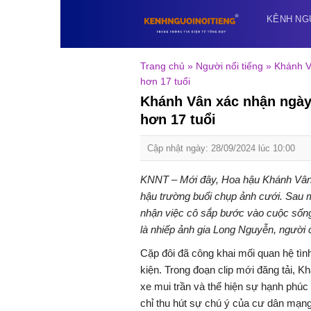
Skip
KÊNH NG
to
content
Trang chủ
»
Người nổi tiếng
»
Khánh V
hơn 17 tuổi
Khánh Vân xác nhận ngày
hơn 17 tuổi
Cập nhật ngày: 28/09/2024 lúc 10:00
KNNT – Mới đây, Hoa hậu Khánh Vân 
hậu trường buổi chụp ảnh cưới. Sau m
nhận việc cô sắp bước vào cuộc sốn
là nhiếp ảnh gia Long Nguyễn, người c
Cặp đôi đã công khai mối quan hệ tì
kiện. Trong đoạn clip mới đăng tải, Kh
xe mui trần và thể hiện sự hạnh phúc
chỉ thu hút sự chú ý của cư dân mạng