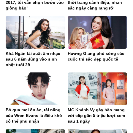
2017, tôi vẫn chọn bước vào
thời trang sành điệu, nhan
giông bão”
sắc ngày càng rạng rỡ
Khả Ngân tái xuất âm nhạc
Hương Giang phủ sóng các
sau 6 năm đúng vào sinh
cuộc thi sắc đẹp quốc tế
nhật tuổi 29
Bỏ qua mọi ồn ào, tài năng
MC Khánh Vy gây bão mạng
của Wren Evans là điều khó
với clip gần 5 triệu lượt xem
có thể phủ nhận
sau 1 ngày