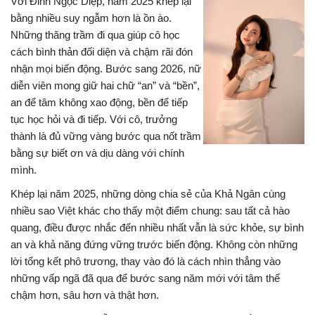
Với Đinh Ngọc Diệp, năm 2025 khép lại
bằng nhiều suy ngẫm hơn là ồn ào.
Những thăng trầm đi qua giúp cô học
cách bình thản đối diện và chậm rãi đón
nhận mọi biến động. Bước sang 2026, nữ
diễn viên mong giữ hai chữ “an” và “bền”,
an để tâm không xao động, bền để tiếp
tục học hỏi và đi tiếp. Với cô, trưởng
thành là đủ vững vàng bước qua nốt trầm
bằng sự biết ơn và dịu dàng với chính
mình.
Khép lại năm 2025, những dòng chia sẻ của Khả Ngân cùng
nhiều sao Việt khác cho thấy một điểm chung: sau tất cả hào
quang, điều được nhắc đến nhiều nhất vẫn là sức khỏe, sự bình
an và khả năng đứng vững trước biến động. Không còn những
lời tổng kết phô trương, thay vào đó là cách nhìn thẳng vào
những vấp ngã đã qua để bước sang năm mới với tâm thế
chậm hơn, sâu hơn và thật hơn.