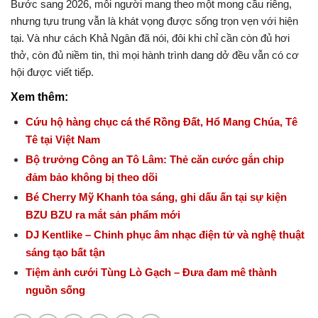
Bước sang 2026, mỗi người mang theo một mong cầu riêng,
nhưng tựu trung vẫn là khát vọng được sống trọn vẹn với hiện
tại. Và như cách Khả Ngân đã nói, đôi khi chỉ cần còn đủ hơi
thở, còn đủ niềm tin, thì mọi hành trình dang dở đều vẫn có cơ
hội được viết tiếp.
Xem thêm:
Cứu hộ hàng chục cá thể Rồng Đất, Hổ Mang Chúa, Tê
Tê tại Việt Nam
Bộ trưởng Công an Tô Lâm: Thẻ căn cước gắn chip
đảm bảo không bị theo dõi
Bé Cherry Mỹ Khanh tỏa sáng, ghi dấu ấn tại sự kiện
BZU BZU ra mắt sản phẩm mới
DJ Kentlike – Chinh phục âm nhạc điện tử và nghệ thuật
sáng tạo bất tận
Tiệm ảnh cưới Tùng Lò Gạch – Đưa đam mê thành
nguồn sống