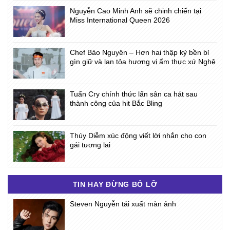
Nguyễn Cao Minh Anh sẽ chinh chiến tại
Miss International Queen 2026
Chef Bảo Nguyên – Hơn hai thập kỷ bền bỉ
gìn giữ và lan tỏa hương vị ẩm thực xứ Nghệ
Tuấn Cry chính thức lấn sân ca hát sau
thành công của hit Bắc Bling
Thúy Diễm xúc động viết lời nhắn cho con
gái tương lai
TIN HAY ĐỪNG BỎ LỠ
Steven Nguyễn tái xuất màn ảnh