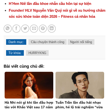
H’Hen Niê lần đầu khoe nhẫn cầu hôn tại sự kiện
Founder/ HLV Nguyễn Văn Quý nói gì về xu hướng chăm
sóc sức khỏe toàn diện 2026 – Fitness cá nhân hóa
Danh mục:
Câu chuyện thành công
Người nổi tiếng
Từ khóa:
HURRYKNG
Bài viết cùng chủ đề:
Hà Nhi nói gì khi lần đầu hợp
Tuấn Trần lần đầu hát nhạc
tác với Khắc Việt sau 17 năm
phim, hé lộ trải nghiệm “vừa