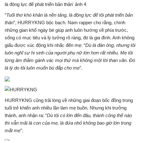
“
Tuổi thơ khó khăn là nền tảng, là động lực để tôi phát triển bản
thân
”, HURRYKNG bộc bạch. Nam rapper cho rằng, chính
những gian khổ ngày bé giúp anh luôn hướng về phía trước,
sống có mục tiêu và lý tưởng rõ ràng, đó là gia đình. Anh không
giấu được xúc động khi nhắc đến mẹ: “
Dù là đàn ông, nhưng tôi
luôn nghĩ sự hi sinh của người phụ nữ lớn hơn rất nhiều. Mẹ tôi
từng âm thầm gánh vác mọi thứ mà không một lời than vãn. Đó
là lý do tôi luôn muốn bù đắp cho mẹ
”.
HURRYKNG cũng trải lòng về những giai đoạn bốc đồng trong
tuổi trẻ khiến anh nhiều lần làm mẹ buồn. Nhưng khi trưởng
thành, anh nhận ra: “
Dù tôi có lớn đến đâu, thành công thế nào
thì vẫn mãi là con của mẹ, là đứa nhỏ không bao giờ lớn trong
mắt mẹ
”.