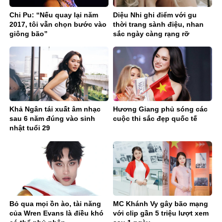
Chi Pu: “Nếu quay lại năm
Diệu Nhi ghi điểm với gu
2017, tôi vẫn chọn bước vào
thời trang sành điệu, nhan
giông bão”
sắc ngày càng rạng rỡ
Khả Ngân tái xuất âm nhạc
Hương Giang phủ sóng các
sau 6 năm đúng vào sinh
cuộc thi sắc đẹp quốc tế
nhật tuổi 29
Bỏ qua mọi ồn ào, tài năng
MC Khánh Vy gây bão mạng
của Wren Evans là điều khó
với clip gần 5 triệu lượt xem