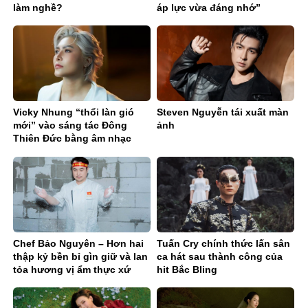
làm nghề?
áp lực vừa đáng nhớ”
Vicky Nhung “thổi làn gió
Steven Nguyễn tái xuất màn
mới” vào sáng tác Đông
ảnh
Thiên Đức bằng âm nhạc
điện tử
Chef Bảo Nguyên – Hơn hai
Tuấn Cry chính thức lấn sân
thập kỷ bền bỉ gìn giữ và lan
ca hát sau thành công của
tỏa hương vị ẩm thực xứ
hit Bắc Bling
Nghệ