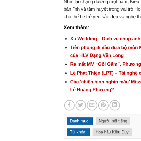
Nhìn lại chặng đường một năm, Kiều 
bản lĩnh và tâm huyết trong vai trò 
cho thế hệ trẻ yêu sắc đẹp và nghệ th
Xem thêm:
Xu Wedding – Dịch vụ chụp ảnh cư
Tiên phong đi đầu đưa bộ môn M
của HLV Đặng Văn Long
Ra mắt MV “Gối Gấm”, Phương M
Lê Phát Thiện (LPT) – Tài nghệ 
Các ‘chiến binh nghìn máu’ Miss
Lê Hoàng Phương?
Danh mục:
Người nổi tiếng
Từ khóa:
Hoa hậu Kiều Duy