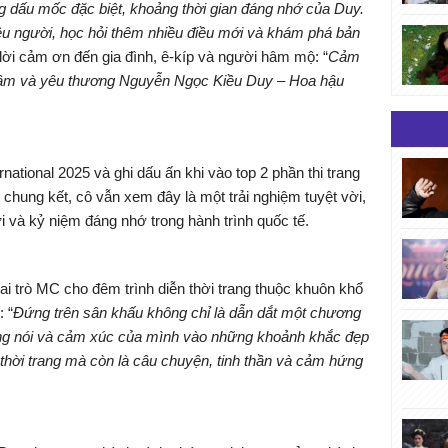
ng dấu mốc đặc biệt, khoảng thời gian đáng nhớ của Duy.
ều người, học hỏi thêm nhiều điều mới và khám phá bản
 lời cảm ơn đến gia đình, ê-kíp và người hâm mộ: “
Cảm
 tâm và yêu thương Nguyễn Ngọc Kiều Duy – Hoa hậu
national 2025 và ghi dấu ấn khi vào top 2 phần thi trang
 chung kết, cô vẫn xem đây là một trải nghiệm tuyệt vời,
 và kỷ niệm đáng nhớ trong hành trình quốc tế.
i trò MC cho đêm trình diễn thời trang thuộc khuôn khổ
 “
Đứng trên sân khấu không chỉ là dẫn dắt một chương
iếng nói và cảm xúc của mình vào những khoảnh khắc đẹp
à thời trang mà còn là câu chuyện, tinh thần và cảm hứng