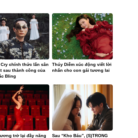
Cry chính thức lấn sân
Thúy Diễm xúc động viết lời
át sau thành công của
nhắn cho con gái tương lai
ắc Bling
ương trở lại đầy năng
Sau “Kho Báu”, (S)TRONG