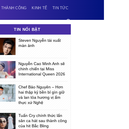
 THÀNH CÔNG
KINH TẾ
TIN TỨC
TIN NỔI BẬT
Steven Nguyễn tái xuất
màn ảnh
Nguyễn Cao Minh Anh sẽ
chinh chiến tại Miss
International Queen 2026
Chef Bảo Nguyên – Hơn
hai thập kỷ bền bỉ gìn giữ
và lan tỏa hương vị ẩm
thực xứ Nghệ
Tuấn Cry chính thức lấn
sân ca hát sau thành công
của hit Bắc Bling