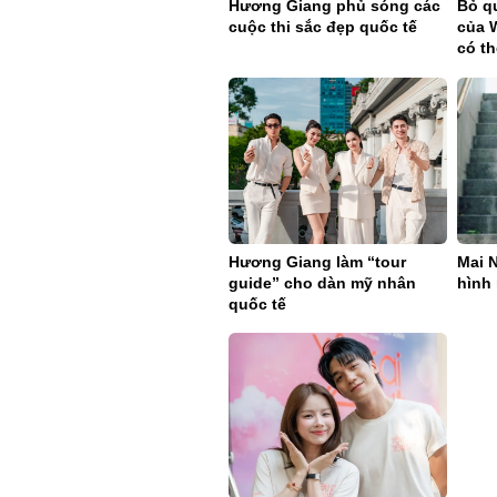
Hương Giang phủ sóng các
Bỏ qu
cuộc thi sắc đẹp quốc tế
của 
có t
Hương Giang làm “tour
Mai N
guide” cho dàn mỹ nhân
hình
quốc tế