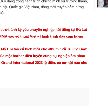
Duy đang trong hành trình chứng minh sự trưởng thành,
Hoa hậu Quốc gia Việt Nam, đồng thời truyền cảm hứng
uật.
ới, ảnh kỷ yếu chuyên nghiệp nổi tiếng tại Đà Lạt
MA vào võ thuật Việt – Hành trình đầy cảm hứng
ỹ Chi tạo cú hích mới cho album “Vũ Trụ Cò Bay”
của một barber điêu luyện cùng sự nghiệp âm nhạc
 Grand International 2023 lộ diện, có cơ hội nào cho