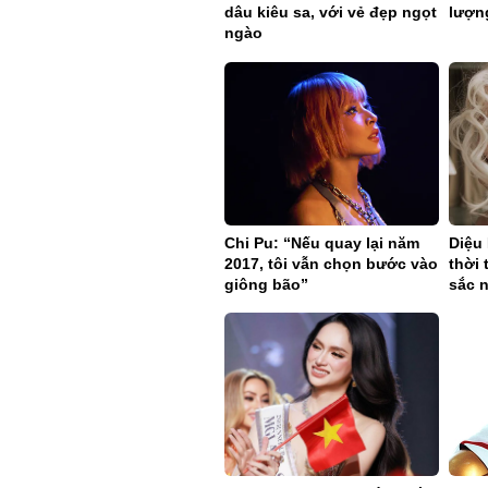
dâu kiêu sa, với vẻ đẹp ngọt
lượn
ngào
Chi Pu: “Nếu quay lại năm
Diệu 
2017, tôi vẫn chọn bước vào
thời 
giông bão”
sắc 