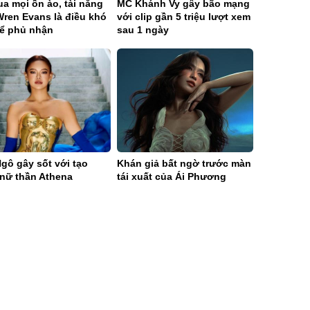
a mọi ồn ào, tài năng
MC Khánh Vy gây bão mạng
Wren Evans là điều khó
với clip gần 5 triệu lượt xem
hể phủ nhận
sau 1 ngày
gô gây sốt với tạo
Khán giả bất ngờ trước màn
 nữ thần Athena
tái xuất của Ái Phương