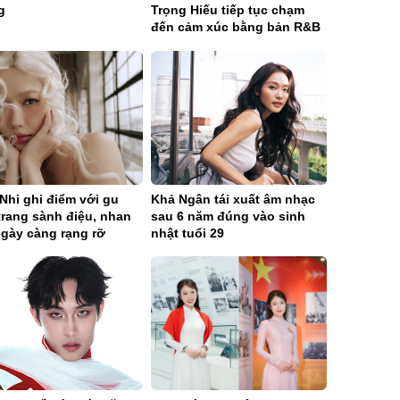
g
Trọng Hiếu tiếp tục chạm
đến cảm xúc bằng bản R&B
Ballad sâu lắng
Nhi ghi điểm với gu
Khả Ngân tái xuất âm nhạc
trang sành điệu, nhan
sau 6 năm đúng vào sinh
ngày càng rạng rỡ
nhật tuổi 29