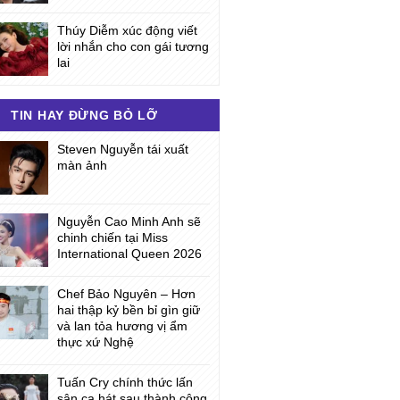
Thúy Diễm xúc động viết
lời nhắn cho con gái tương
lai
TIN HAY ĐỪNG BỎ LỠ
Steven Nguyễn tái xuất
màn ảnh
Nguyễn Cao Minh Anh sẽ
chinh chiến tại Miss
International Queen 2026
Chef Bảo Nguyên – Hơn
hai thập kỷ bền bỉ gìn giữ
và lan tỏa hương vị ẩm
thực xứ Nghệ
Tuấn Cry chính thức lấn
sân ca hát sau thành công