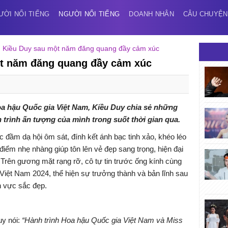
ƯỜI NỔI TIẾNG
NGƯỜI NỔI TIẾNG
DOANH NHÂN
CÂU CHUYỆN
 Kiều Duy sau một năm đăng quang đầy cảm xúc
t năm đăng quang đầy cảm xúc
 hậu Quốc gia Việt Nam, Kiều Duy chia sẻ những
trình ấn tượng của mình trong suốt thời gian qua.
c đầm dạ hội ôm sát, đính kết ánh bạc tinh xảo, khéo léo
điểm nhẹ nhàng giúp tôn lên vẻ đẹp sang trọng, hiện đại
Trên gương mặt rạng rỡ, cô tự tin trước ống kính cùng
iệt Nam 2024, thể hiện sự trưởng thành và bản lĩnh sau
h vực sắc đẹp.
uy nói:
“Hành trình Hoa hậu Quốc gia Việt Nam và Miss