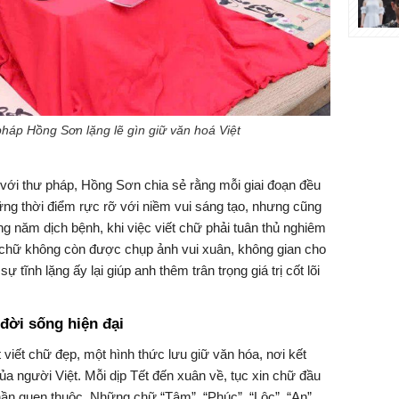
háp Hồng Sơn lặng lẽ gìn giữ văn hoá Việt
với thư pháp, Hồng Sơn chia sẻ rằng mỗi giai đoạn đều
hững thời điểm rực rỡ với niềm vui sáng tạo, nhưng cũng
ững năm dịch bệnh, khi việc viết chữ phải tuân thủ nghiêm
n chữ không còn được chụp ảnh vui xuân, không gian cho
 tĩnh lặng ấy lại giúp anh thêm trân trọng giá trị cốt lõi
đời sống hiện đại
viết chữ đẹp, một hình thức lưu giữ văn hóa, nơi kết
g của người Việt. Mỗi dịp Tết đến xuân về, tục xin chữ đầu
thần quen thuộc. Những chữ “Tâm”, “Phúc”, “Lộc”, “An”