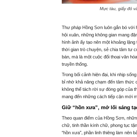
Mực tàu, giấy đỏ 
Thư pháp Hồng Sơn luôn gắn bó với hì
hội xuân, những không gian mang đậm
hình ảnh ấy tạo nên một khoảng lặng 
thời gian trò chuyện, sẻ chia tâm tư 
bán, mà là một cuộc đối thoại văn hó
truyền thống.
Trong bối cảnh hiện đại, khi nhịp số
bỉ nhờ khả năng chạm đến tâm thức c
không thể tách rời sự đóng góp của th
mang đến những cách tiếp cận mới mẻ
Giữ “hồn xưa”, mở lối sáng tạ
Theo quan điểm của Hồng Sơn, những g
chữ, tinh thần kính chữ, phong tục t
“hồn xưa”, phần linh thiêng làm nên b