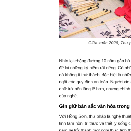
Giữa xuân 2026, Thư p
Nhìn lại chặng đường 10 năm gắn bó 
để lại những kỷ niệm rất riêng. Có n
có không ít thử thách, đặc biệt là nh
ngặt các quy định an toàn. Người xi
chữ trở nên lặng lẽ hơn, nhưng chính sự
của nghề.
Gìn giữ bản sắc văn hóa trong 
Với Hồng Sơn, thư pháp là nghệ thuật 
tinh tâm hồn, tri thức và triết lý sốn
năm lại trở thành một nghi thức tinh 