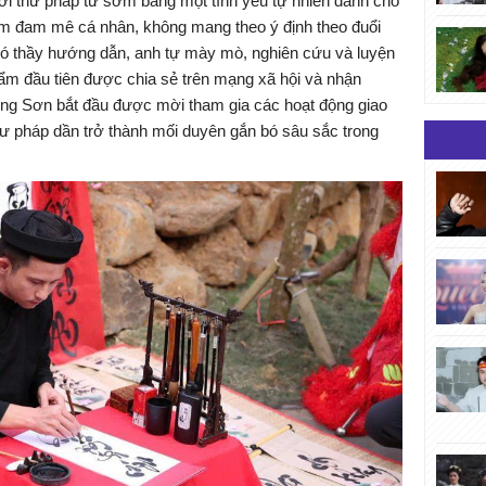
i thư pháp từ sớm bằng một tình yêu tự nhiên dành cho
iềm đam mê cá nhân, không mang theo ý định theo đuổi
có thầy hướng dẫn, anh tự mày mò, nghiên cứu và luyện
ẩm đầu tiên được chia sẻ trên mạng xã hội và nhận
g Sơn bắt đầu được mời tham gia các hoạt động giao
thư pháp dần trở thành mối duyên gắn bó sâu sắc trong