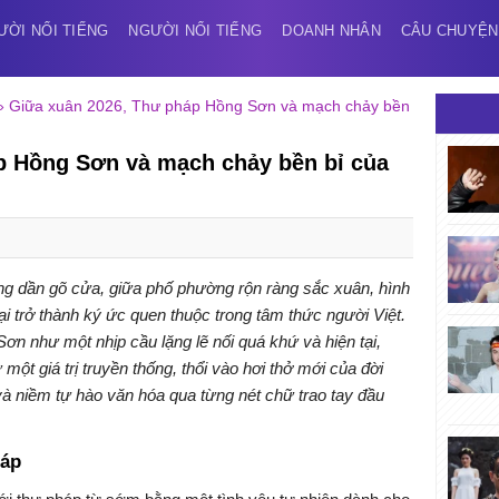
ƯỜI NỔI TIẾNG
NGƯỜI NỔI TIẾNG
DOANH NHÂN
CÂU CHUYỆN
»
Giữa xuân 2026, Thư pháp Hồng Sơn và mạch chảy bền
p Hồng Sơn và mạch chảy bền bỉ của
g dần gõ cửa, giữa phố phường rộn ràng sắc xuân, hình
i trở thành ký ức quen thuộc trong tâm thức người Việt.
n như một nhịp cầu lặng lẽ nối quá khứ và hiện tại,
một giá trị truyền thống, thổi vào hơi thở mới của đời
 niềm tự hào văn hóa qua từng nét chữ trao tay đầu
háp