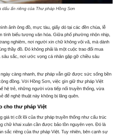
và dấu ấn riêng của Thư pháp Hồng Sơn
nh ảnh ông đồ, mực tàu, giấy dó tại các đền chùa, lễ
 tính biểu tượng văn hóa. Giữa phố phường nhộn nhịp,
trang nghiêm, nơi người xin chữ không vội vã, mà dành
cùng thầy đồ. Đó không phải là một cuộc trao đổi mua
a sâu sắc, nơi ước vọng cá nhân gặp gỡ chiều sâu
ng ngày càng nhanh, thư pháp vẫn giữ được sức sống bền
ộng đồng. Với Hồng Sơn, việc gìn giữ thư pháp Việt
ế hệ trẻ, những người vừa tiếp nối truyền thống, vừa
 để nghệ thuật này không bị lãng quên.
o cho thư pháp Việt
iá trị cốt lõi của thư pháp truyền thống như cấu trúc
ặng chữ khai xuân cần được bảo tồn nguyên vẹn. Đó là
ản sắc riêng của thư pháp Việt. Tuy nhiên, bên cạnh sự