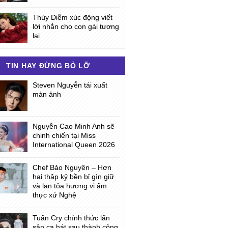
Thúy Diễm xúc động viết
lời nhắn cho con gái tương
lai
TIN HAY ĐỪNG BỎ LỠ
Steven Nguyễn tái xuất
màn ảnh
Nguyễn Cao Minh Anh sẽ
chinh chiến tại Miss
International Queen 2026
Chef Bảo Nguyên – Hơn
hai thập kỷ bền bỉ gìn giữ
và lan tỏa hương vị ẩm
thực xứ Nghệ
Tuấn Cry chính thức lấn
sân ca hát sau thành công