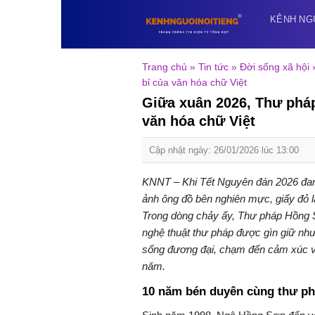
Skip
KÊNH NG
to
content
Trang chủ
»
Tin tức
»
Đời sống xã hội
bỉ của văn hóa chữ Việt
Giữa xuân 2026, Thư phá
văn hóa chữ Việt
Cập nhật ngày: 26/01/2026 lúc 13:00
KNNT – Khi Tết Nguyên đán 2026 đan
ảnh ông đồ bên nghiên mực, giấy đỏ lạ
Trong dòng chảy ấy, Thư pháp Hồng Sơ
nghệ thuật thư pháp được gìn giữ như 
sống đương đại, chạm đến cảm xúc và
năm.
10 năm bén duyên cùng thư p