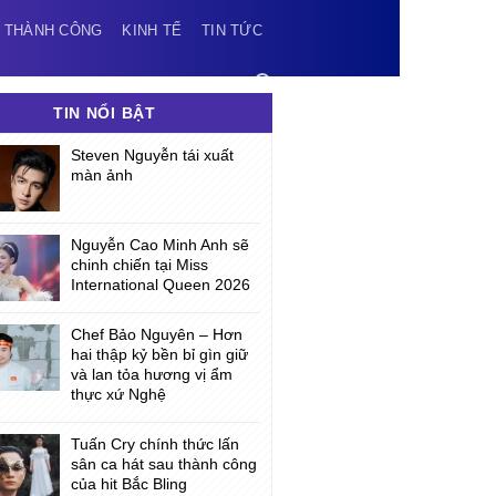
 THÀNH CÔNG
KINH TẾ
TIN TỨC
TIN NỔI BẬT
Steven Nguyễn tái xuất
màn ảnh
Nguyễn Cao Minh Anh sẽ
chinh chiến tại Miss
International Queen 2026
Chef Bảo Nguyên – Hơn
hai thập kỷ bền bỉ gìn giữ
và lan tỏa hương vị ẩm
thực xứ Nghệ
Tuấn Cry chính thức lấn
sân ca hát sau thành công
của hit Bắc Bling