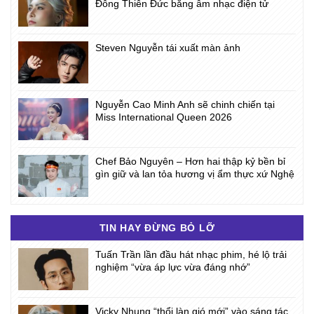
Đông Thiên Đức bằng âm nhạc điện tử
Steven Nguyễn tái xuất màn ảnh
Nguyễn Cao Minh Anh sẽ chinh chiến tại
Miss International Queen 2026
Chef Bảo Nguyên – Hơn hai thập kỷ bền bỉ
gìn giữ và lan tỏa hương vị ẩm thực xứ Nghệ
TIN HAY ĐỪNG BỎ LỠ
Tuấn Trần lần đầu hát nhạc phim, hé lộ trải
nghiệm “vừa áp lực vừa đáng nhớ”
Vicky Nhung “thổi làn gió mới” vào sáng tác