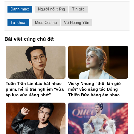
Danh mục:
Người nổi tiếng
Tin tức
Từ khóa:
Miss Cosmo
Võ Hoàng Yến
Bài viết cùng chủ đề:
Tuấn Trần lần đầu hát nhạc
Vicky Nhung “thổi làn gió
phim, hé lộ trải nghiệm “vừa
mới” vào sáng tác Đông
áp lực vừa đáng nhớ”
Thiên Đức bằng âm nhạc
điện tử