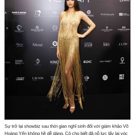
Sự trở lại showbiz sau thời gian nghỉ sinh đối với giám khảo Võ
Hoàng Yến không hề dễ dàng. Cô cho biết đã nỗ lực lấy lại vóc