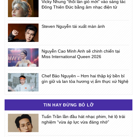
Vicky Nhung “thổi làn gió mới” vào sáng tác
Đông Thiên Đức bằng âm nhạc điện tử
Steven Nguyễn tái xuất màn ảnh
Nguyễn Cao Minh Anh sẽ chinh chiến tại
Miss International Queen 2026
Chef Bảo Nguyên – Hơn hai thập kỷ bền bỉ
gìn giữ và lan tỏa hương vị ẩm thực xứ Nghệ
TIN HAY ĐỪNG BỎ LỠ
Tuấn Trần lần đầu hát nhạc phim, hé lộ trải
nghiệm “vừa áp lực vừa đáng nhớ”