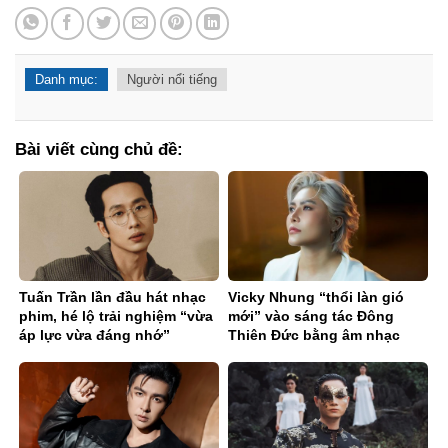
Danh mục:
Người nổi tiếng
Bài viết cùng chủ đề:
Tuấn Trần lần đầu hát nhạc
Vicky Nhung “thổi làn gió
phim, hé lộ trải nghiệm “vừa
mới” vào sáng tác Đông
áp lực vừa đáng nhớ”
Thiên Đức bằng âm nhạc
điện tử