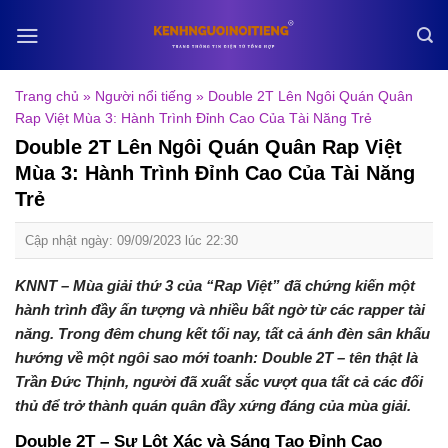
Skip
to
content
Trang chủ
»
Người nổi tiếng
»
Double 2T Lên Ngôi Quán Quân
Rap Việt Mùa 3: Hành Trình Đỉnh Cao Của Tài Năng Trẻ
Double 2T Lên Ngôi Quán Quân Rap Việt
Mùa 3: Hành Trình Đỉnh Cao Của Tài Năng
Trẻ
Cập nhật ngày: 09/09/2023 lúc 22:30
KNNT – Mùa giải thứ 3 của “Rap Việt” đã chứng kiến một
hành trình đầy ấn tượng và nhiều bất ngờ từ các rapper tài
năng. Trong đêm chung kết tối nay, tất cả ánh đèn sân khấu
hướng về một ngôi sao mới toanh: Double 2T – tên thật là
Trần Đức Thịnh, người đã xuất sắc vượt qua tất cả các đối
thủ để trở thành quán quân đầy xứng đáng của mùa giải.
Double 2T – Sự Lột Xác và Sáng Tạo Đỉnh Cao