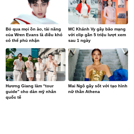
Bỏ qua mọi ồn ào, tài năng
MC Khánh Vy gây bão mạng
của Wren Evans là điều khó
với clip gần 5 triệu lượt xem
có thể phủ nhận
sau 1 ngày
Hương Giang làm “tour
Mai Ngô gây sốt với tạo hình
guide” cho dàn mỹ nhân
nữ thần Athena
quốc tế