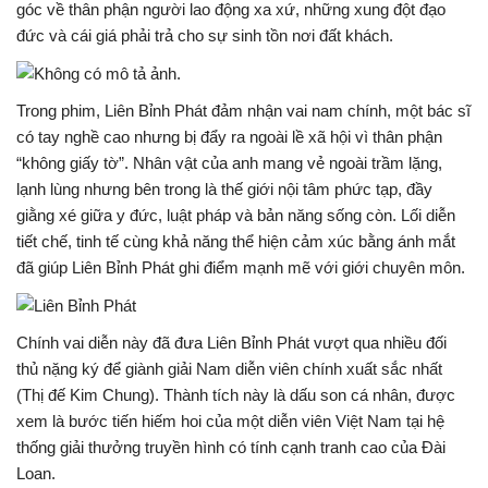
góc về thân phận người lao động xa xứ, những xung đột đạo
đức và cái giá phải trả cho sự sinh tồn nơi đất khách.
Trong phim, Liên Bỉnh Phát đảm nhận vai nam chính, một bác sĩ
có tay nghề cao nhưng bị đẩy ra ngoài lề xã hội vì thân phận
“không giấy tờ”. Nhân vật của anh mang vẻ ngoài trầm lặng,
lạnh lùng nhưng bên trong là thế giới nội tâm phức tạp, đầy
giằng xé giữa y đức, luật pháp và bản năng sống còn. Lối diễn
tiết chế, tinh tế cùng khả năng thể hiện cảm xúc bằng ánh mắt
đã giúp Liên Bỉnh Phát ghi điểm mạnh mẽ với giới chuyên môn.
Chính vai diễn này đã đưa Liên Bỉnh Phát vượt qua nhiều đối
thủ nặng ký để giành giải Nam diễn viên chính xuất sắc nhất
(Thị đế Kim Chung). Thành tích này là dấu son cá nhân, được
xem là bước tiến hiếm hoi của một diễn viên Việt Nam tại hệ
thống giải thưởng truyền hình có tính cạnh tranh cao của Đài
Loan.