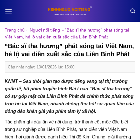
Skip
to
content
Trang chủ
»
Người nổi tiếng
»
“Bác sĩ tha hương” phát sóng tại
Việt Nam, hé lộ vai diễn xuất sắc của Liên Bỉnh Phát
“Bác sĩ tha hương” phát sóng tại Việt Nam,
hé lộ vai diễn xuất sắc của Liên Bỉnh Phát
Cập nhật ngày: 10/01/2026 lúc 15:00
KNNT – Sau thời gian tạo được tiếng vang tại thị trường
quốc tế, bộ phim truyền hình Đài Loan “Bác sĩ tha hương”
có sự góp mặt của Liên Bỉnh Phát đã chính thức phát sóng
trọn bộ tại Việt Nam, nhanh chóng thu hút sự quan tâm của
đông đảo khán giả yêu phim tâm lý xã hội.
Tác phẩm ghi dấu ấn về nội dung, trở thành cột mốc đặc biệt
trong sự nghiệp của Liên Bỉnh Phát, nam diễn viên Việt Nam
hiếm hoi giành được danh hiệu Thị đế Kim Chung, giải thưởng