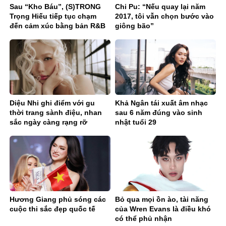
Sau “Kho Báu”, (S)TRONG
Chi Pu: “Nếu quay lại năm
Trọng Hiếu tiếp tục chạm
2017, tôi vẫn chọn bước vào
đến cảm xúc bằng bản R&B
giông bão”
Ballad sâu lắng
Diệu Nhi ghi điểm với gu
Khả Ngân tái xuất âm nhạc
thời trang sành điệu, nhan
sau 6 năm đúng vào sinh
sắc ngày càng rạng rỡ
nhật tuổi 29
Hương Giang phủ sóng các
Bỏ qua mọi ồn ào, tài năng
cuộc thi sắc đẹp quốc tế
của Wren Evans là điều khó
có thể phủ nhận