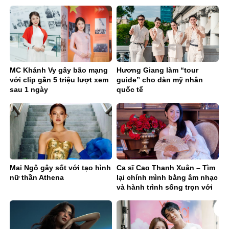
MC Khánh Vy gây bão mạng
Hương Giang làm “tour
với clip gần 5 triệu lượt xem
guide” cho dàn mỹ nhân
sau 1 ngày
quốc tế
Mai Ngô gây sốt với tạo hình
Ca sĩ Cao Thanh Xuân – Tìm
nữ thần Athena
lại chính mình bằng âm nhạc
và hành trình sống trọn với
đam mê