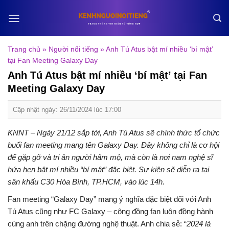
Skip
to
content
Trang chủ
»
Người nổi tiếng
»
Anh Tú Atus bật mí nhiều ‘bí mật’
tại Fan Meeting Galaxy Day
Anh Tú Atus bật mí nhiều ‘bí mật’ tại Fan
Meeting Galaxy Day
Cập nhật ngày: 26/11/2024 lúc 17:00
KNNT – Ngày 21/12 sắp tới, Anh Tú Atus sẽ chính thức tổ chức
buổi fan meeting mang tên Galaxy Day. Đây không chỉ là cơ hội
để gặp gỡ và tri ân người hâm mộ, mà còn là nơi nam nghệ sĩ
hứa hẹn bật mí nhiều “bí mật” đặc biệt. Sự kiện sẽ diễn ra tại
sân khấu C30 Hòa Bình, TP.HCM, vào lúc 14h.
Fan meeting “Galaxy Day” mang ý nghĩa đặc biệt đối với Anh
Tú Atus cũng như FC Galaxy – cộng đồng fan luôn đồng hành
cùng anh trên chặng đường nghệ thuật. Anh chia sẻ: “
2024 là