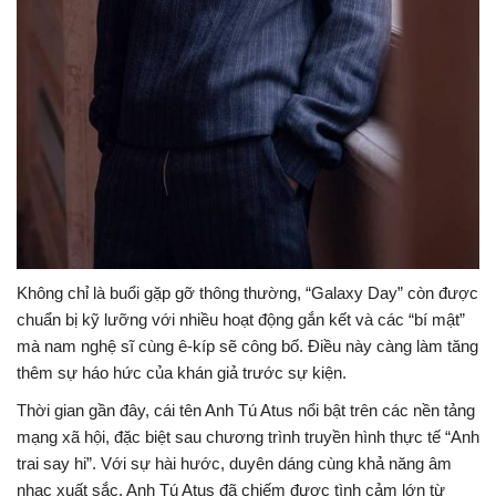
Không chỉ là buổi gặp gỡ thông thường, “Galaxy Day” còn được
chuẩn bị kỹ lưỡng với nhiều hoạt động gắn kết và các “bí mật”
mà nam nghệ sĩ cùng ê-kíp sẽ công bố. Điều này càng làm tăng
thêm sự háo hức của khán giả trước sự kiện.
Thời gian gần đây, cái tên Anh Tú Atus nổi bật trên các nền tảng
mạng xã hội, đặc biệt sau chương trình truyền hình thực tế “Anh
trai say hi”. Với sự hài hước, duyên dáng cùng khả năng âm
nhạc xuất sắc, Anh Tú Atus đã chiếm được tình cảm lớn từ