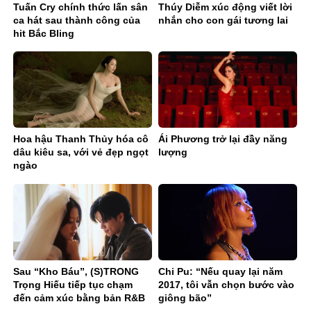
Tuấn Cry chính thức lấn sân
Thúy Diễm xúc động viết lời
ca hát sau thành công của
nhắn cho con gái tương lai
hit Bắc Bling
Hoa hậu Thanh Thủy hóa cô
Ái Phương trở lại đầy năng
dâu kiêu sa, với vẻ đẹp ngọt
lượng
ngào
Sau “Kho Báu”, (S)TRONG
Chi Pu: “Nếu quay lại năm
Trọng Hiếu tiếp tục chạm
2017, tôi vẫn chọn bước vào
đến cảm xúc bằng bản R&B
giông bão”
Ballad sâu lắng