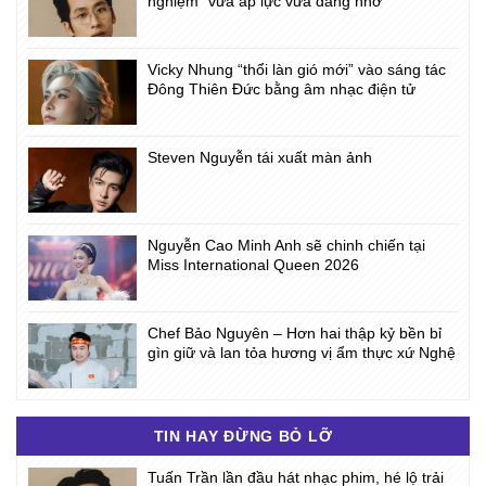
nghiệm “vừa áp lực vừa đáng nhớ”
Vicky Nhung “thổi làn gió mới” vào sáng tác
Đông Thiên Đức bằng âm nhạc điện tử
Steven Nguyễn tái xuất màn ảnh
Nguyễn Cao Minh Anh sẽ chinh chiến tại
Miss International Queen 2026
Chef Bảo Nguyên – Hơn hai thập kỷ bền bỉ
gìn giữ và lan tỏa hương vị ẩm thực xứ Nghệ
TIN HAY ĐỪNG BỎ LỠ
Tuấn Trần lần đầu hát nhạc phim, hé lộ trải