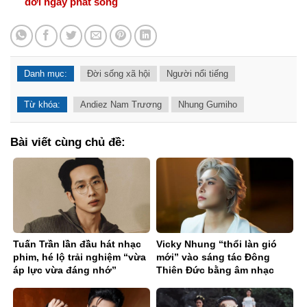
dời ngày phát sóng
Danh mục:
Đời sống xã hội
Người nổi tiếng
Từ khóa:
Andiez Nam Trương
Nhung Gumiho
Bài viết cùng chủ đề:
Tuấn Trần lần đầu hát nhạc
Vicky Nhung “thổi làn gió
phim, hé lộ trải nghiệm “vừa
mới” vào sáng tác Đông
áp lực vừa đáng nhớ”
Thiên Đức bằng âm nhạc
điện tử