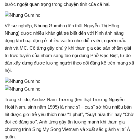
bước ngoặt quan trọng trong chuyện tình của cả hai.
Về sự nghiệp,
Nhung Gumiho
(tên thật Nguyễn Thị Hồng
Nhung) được nhiều khán giả trẻ biết đến với hình ảnh năng
động khi hoạt động ở nhiều vai trò như diễn viên, người mẫu
ảnh và MC. Cô từng gây chú ý khi tham gia các sản phẩm giải
trí trực tuyến của nhóm sáng tạo nội dung Phở Đặc Biệt, từ đó
dần xây dựng được lượng người theo dõi đáng kể trên mạng xã
hội.
Trong khi đó,
Andiez Nam Trương
(tên thật Trương Nguyễn
Hoài Nam, sinh năm 1995) là nhạc sĩ – ca sĩ sở hữu nhiều bản
hit được giới trẻ yêu thích như “1 phút”, “Suýt nữa thì” hay “Chờ
đợi có đáng sợ”. Anh từng gây ấn tượng mạnh khi tham gia
chương trình
Sing My Song Vietnam
và xuất sắc giành vị trí Á
quân.