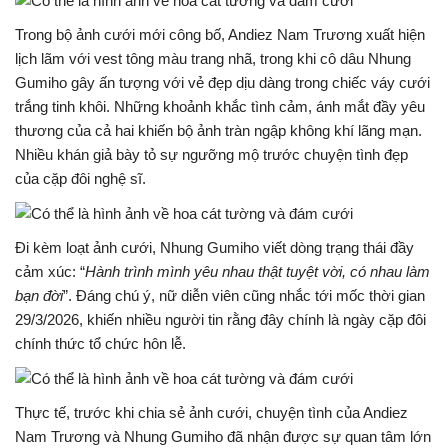
Trong bộ ảnh cưới mới công bố,
Andiez Nam Trương
xuất hiện
lịch lãm với vest tông màu trang nhã, trong khi cô dâu
Nhung
Gumiho
gây ấn tượng với vẻ đẹp dịu dàng trong chiếc váy cưới
trắng tinh khôi. Những khoảnh khắc tình cảm, ánh mắt đầy yêu
thương của cả hai khiến bộ ảnh tràn ngập không khí lãng mạn.
Nhiều khán giả bày tỏ sự ngưỡng mộ trước chuyện tình đẹp
của cặp đôi nghệ sĩ.
Đi kèm loạt ảnh cưới,
Nhung Gumiho
viết dòng trạng thái đầy
cảm xúc: “
Hành trình mình yêu nhau thật tuyệt vời, có nhau làm
bạn đời
”. Đáng chú ý, nữ diễn viên cũng nhắc tới mốc thời gian
29/3/2026, khiến nhiều người tin rằng đây chính là ngày cặp đôi
chính thức tổ chức hôn lễ.
Thực tế, trước khi chia sẻ ảnh cưới, chuyện tình của
Andiez
Nam Trương
và
Nhung Gumiho
đã nhận được sự quan tâm lớn