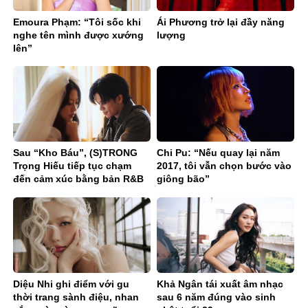
Emoura Phạm: “Tôi sốc khi
Ái Phương trở lại đầy năng
nghe tên mình được xướng
lượng
lên”
Sau “Kho Báu”, (S)TRONG
Chi Pu: “Nếu quay lại năm
Trọng Hiếu tiếp tục chạm
2017, tôi vẫn chọn bước vào
đến cảm xúc bằng bản R&B
giông bão”
Ballad sâu lắng
Diệu Nhi ghi điểm với gu
Khả Ngân tái xuất âm nhạc
thời trang sành điệu, nhan
sau 6 năm đúng vào sinh