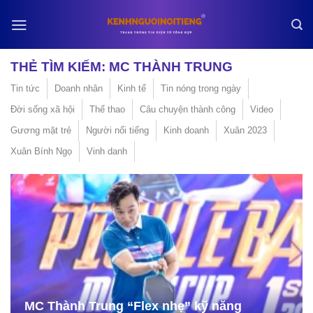
Skip
to
content
THẺ TÌM KIẾM:
MC THÀNH TRUNG
Tin tức
Doanh nhân
Kinh tế
Tin nóng trong ngày
Đời sống xã hội
Thể thao
Câu chuyện thành công
Video
Gương mặt trẻ
Người nổi tiếng
Kinh doanh
Xuân 2023
Xuân Bính Ngọ
Vinh danh
MC Thành Trung “Flex nhẹ” kỹ năng